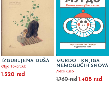
IZGUBLJENA DUŠA
MURDO - KNJIGA
NEMOGUĆIH SNOVA
Olga Tokarčuk
Aleks Kuso
1.320 rsd
1.408 rsd
1.760 rsd