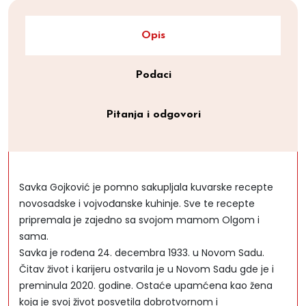
Opis
Podaci
Pitanja i odgovori
Savka Gojković je pomno sakupljala kuvarske recepte
novosadske i vojvođanske kuhinje. Sve te recepte
pripremala je zajedno sa svojom mamom Olgom i
sama.
Savka je rođena 24. decembra 1933. u Novom Sadu.
Čitav život i karijeru ostvarila je u Novom Sadu gde je i
preminula 2020. godine. Ostaće upamćena kao žena
koja je svoj život posvetila dobrotvornom i