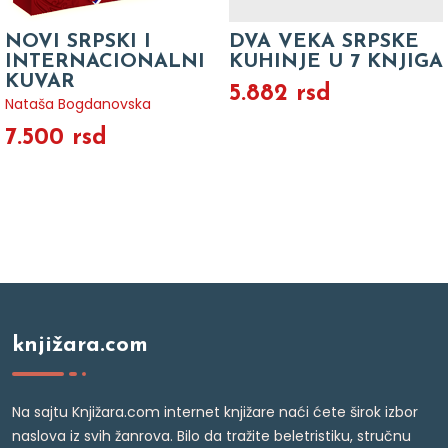
NOVI SRPSKI I
DVA VEKA SRPSKE
INTERNACIONALNI
KUHINJE U 7 KNJIGA
KUVAR
5.882 rsd
Nataša Bogdanovska
7.500 rsd
knjižara.com
Na sajtu Knjižara.com internet knjižare naći ćete širok izbor
naslova iz svih žanrova. Bilo da tražite beletristiku, stručnu