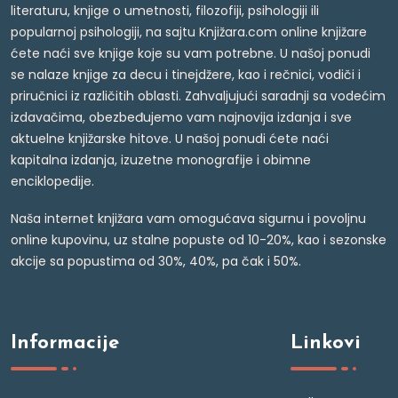
literaturu, knjige o umetnosti, filozofiji, psihologiji ili
popularnoj psihologiji, na sajtu Knjižara.com online knjižare
ćete naći sve knjige koje su vam potrebne. U našoj ponudi
se nalaze knjige za decu i tinejdžere, kao i rečnici, vodiči i
priručnici iz različitih oblasti. Zahvaljujući saradnji sa vodećim
izdavačima, obezbeđujemo vam najnovija izdanja i sve
aktuelne knjižarske hitove. U našoj ponudi ćete naći
kapitalna izdanja, izuzetne monografije i obimne
enciklopedije.
Naša internet knjižara vam omogućava sigurnu i povoljnu
online kupovinu, uz stalne popuste od 10-20%, kao i sezonske
akcije sa popustima od 30%, 40%, pa čak i 50%.
Informacije
Linkovi