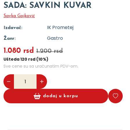
SADA: SAVKIN KUVAR
Savka Gojković
IK Prometej
Izdavač:
Gastro
Žanr:
1.080 rsd
1.200 rsd
Ušteda 120 rsd (10%)
Sve cene su sa uračunatim PDV-om.
dodaj u korpu