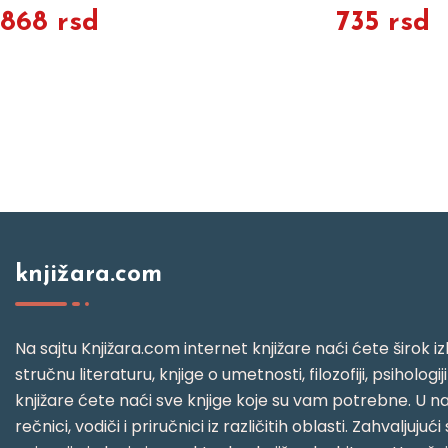
868 rsd
735 rsd
knjižara.com
Na sajtu Knjižara.com internet knjižare naći ćete širok izb
stručnu literaturu, knjige o umetnosti, filozofiji, psihologij
knjižare ćete naći sve knjige koje su vam potrebne. U naš
rečnici, vodiči i priručnici iz različitih oblasti. Zahval