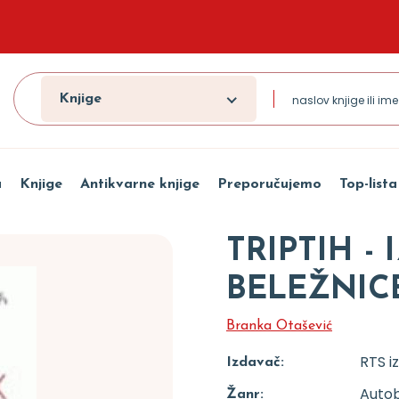
Knjige
a
Knjige
Antikvarne knjige
Preporučujemo
Top-lista
TRIPTIH -
BELEŽNIC
Branka Otašević
RTS i
Izdavač:
Autob
Žanr: