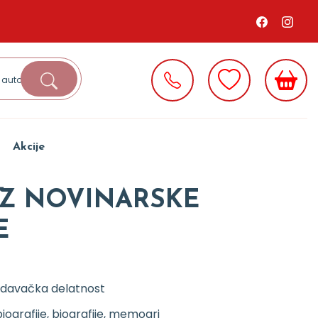
Akcije
 IZ NOVINARSKE
E
zdavačka delatnost
iografije, biografije, memoari