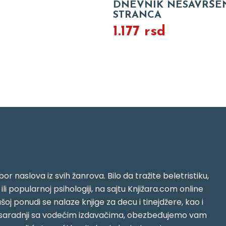
DNEVNIK NESAVRŠE
STRANCA
1.177 rsd
or naslova iz svih žanrova. Bilo da tražite beletristiku,
i ili popularnoj psihologiji, na sajtu Knjižara.com online
oj ponudi se nalaze knjige za decu i tinejdžere, kao i
jujući saradnji sa vodećim izdavačima, obezbeđujemo vam