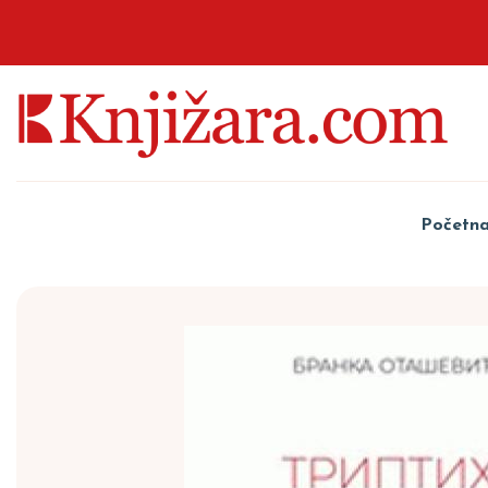
Početn