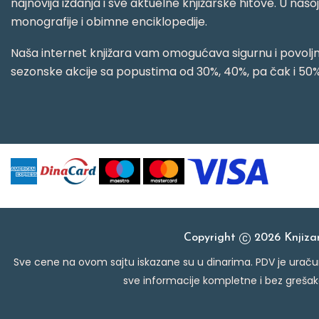
najnovija izdanja i sve aktuelne knjižarske hitove. U našo
monografije i obimne enciklopedije.
Naša internet knjižara vam omogućava sigurnu i povoljnu
sezonske akcije sa popustima od 30%, 40%, pa čak i 50%
Copyright
2026 Knjiz
Sve cene na ovom sajtu iskazane su u dinarima. PDV je uračun
sve informacije kompletne i bez grešak