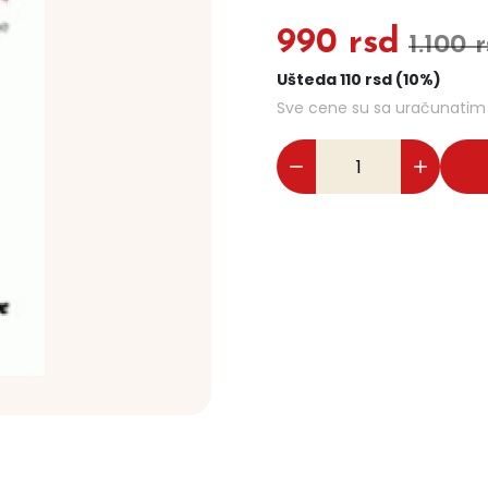
990 rsd
1.100 
Ušteda 110 rsd (10%)
Sve cene su sa uračunati