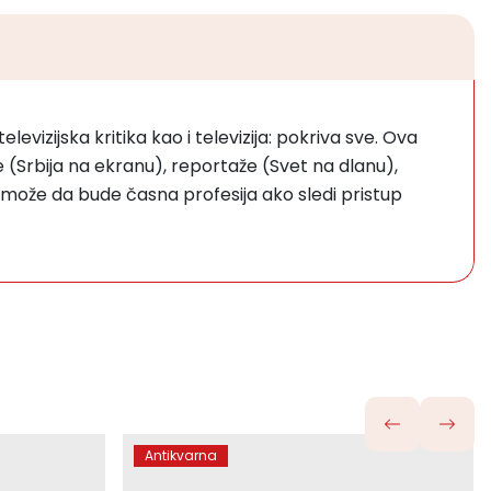
vizijska kritika kao i televizija: pokriva sve. Ova
ke (Srbija na ekranu), reportaže (Svet na dlanu),
vo može da bude časna profesija ako sledi pristup
Antikvarna