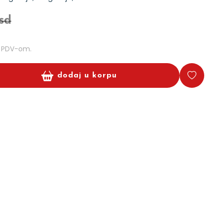
rsd
m PDV-om.
dodaj u korpu