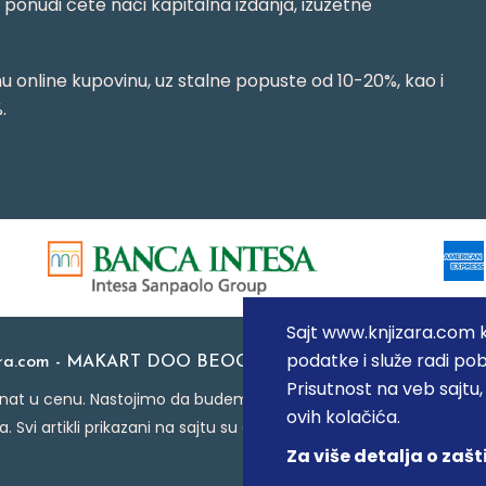
j ponudi ćete naći kapitalna izdanja, izuzetne
 online kupovinu, uz stalne popuste od 10-20%, kao i
.
Sajt www.knjizara.com ko
podatke i služe radi pob
ara.com - MAKART DOO BEOGRAD (NOVI BEOGRAD), PIB: 1
Prisutnost na veb sajtu
at u cenu. Nastojimo da budemo što precizniji u opisu proizvoda
ovih kolačića.
a. Svi artikli prikazani na sajtu su deo naše ponude i ne podraz
Za više detalja o zašt