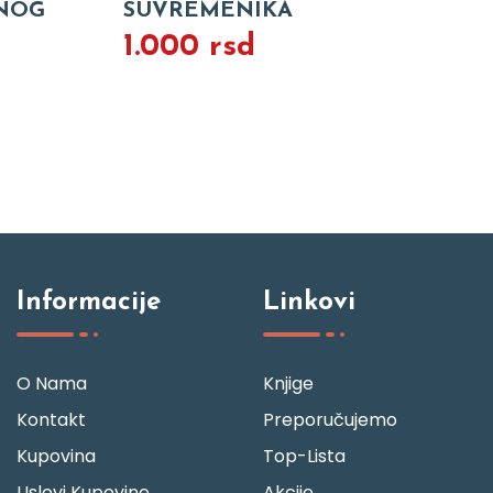
NOG
SUVREMENIKA
1.000 rsd
Informacije
Linkovi
O Nama
Knjige
Kontakt
Preporučujemo
Kupovina
Top-Lista
Uslovi Kupovine
Akcije