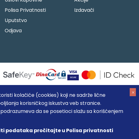
Polisa Privatnosti
Izdavači
Uputstvo
Odjava
risti kolačiće (cookies) koji ne sadrže lične
oljšanja korisničkog iskustva veb stranice.
05184104, MB: 20337524
, podrazumeva da se posetioci slažu sa korišćenjem
, prikazu slika i samih cena, ali ne možemo garantovati da su
umeva da su dostupni u svakom trenutku.
iti podataka pročitajte u Polisa privatnosti