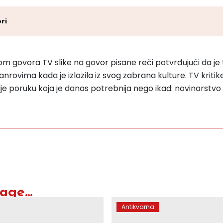
ri
 govora TV slike na govor pisane reči potvrđujući da je tele
anrovima kada je izlazila iz svog zabrana kulture. TV kriti
 šalje poruku koja je danas potrebnija nego ikad: novinarst
ge...
Antikvarna