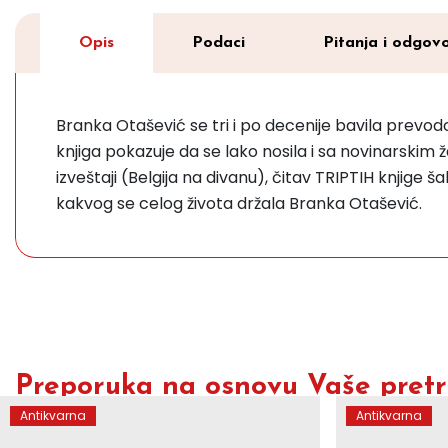
Opis
Podaci
Pitanja i odgovo
Branka Otašević se tri i po decenije bavila prevodom
knjiga pokazuje da se lako nosila i sa novinarskim ž
izveštaji (Belgija na divanu), čitav TRIPTIH knjige
kakvog se celog života držala Branka Otašević.
Preporuka na osnovu Vaše pretra
Antikvarna
Antikvarna