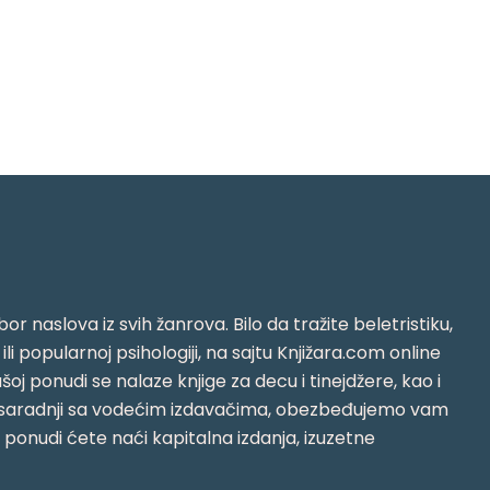
or naslova iz svih žanrova. Bilo da tražite beletristiku,
i ili popularnoj psihologiji, na sajtu Knjižara.com online
oj ponudi se nalaze knjige za decu i tinejdžere, kao i
jujući saradnji sa vodećim izdavačima, obezbeđujemo vam
j ponudi ćete naći kapitalna izdanja, izuzetne