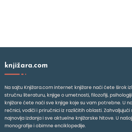
knjižara.com
Na sajtu Knjižara.com internet knjižare naći ćete širok izb
stručnu literaturu, knjige o umetnosti, filozofiji, psihologij
knjižare ćete naći sve knjige koje su vam potrebne. U naš
rečnici, vodiči i priručnici iz različitih oblasti. Zahval
najnovija izdanja i sve aktuelne knjižarske hitove. U našo
monografije i obimne enciklopedije.