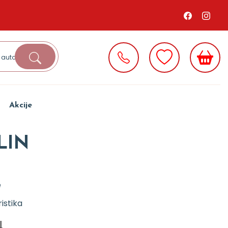
Akcije
LIN
e
istika
d