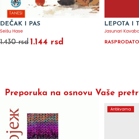
DEČAK I PAS
LEPOTA I 
Seišu Hase
Jasunari Kavab
1.144 rsd
1.430 rsd
RASPRODAT
Preporuka na osnovu Vaše pretra
Antikvarna