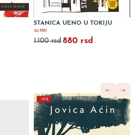
STANICA UENO U TOKIJU
Ju Miri
880 rsd
1.100 rsd
-15%