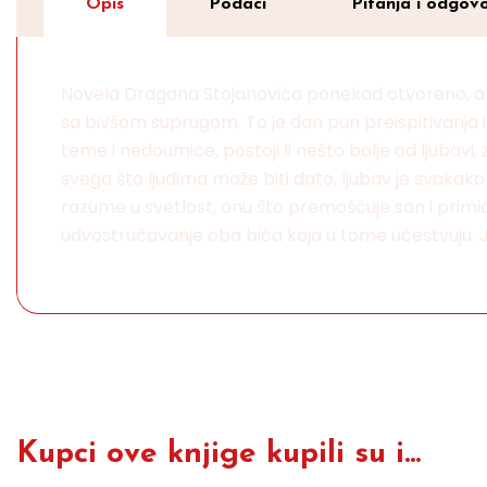
Opis
Podaci
Pitanja i odgovo
Novela Dragana Stojanovića ponekad otvoreno, ali
sa bivšom suprugom. To je dan pun preispitivanja i r
teme i nedoumice, postoji li nešto bolje od ljuba
svega što ljudima može biti dato, ljubav je svakako
razume u svetlost, onu što premošćuje san i primican
udvostručavanje oba bića koja u tome učestvuju. J
Kupci ove knjige kupili su i...