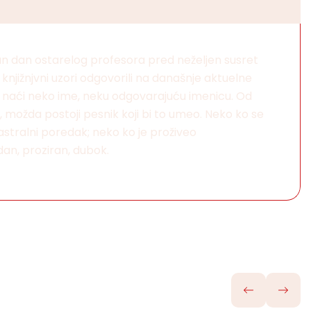
an dan ostarelog profesora pred neželjen susret
 knjižnjvni uzori odgovorili na današnje aktuelne
k naći neko ime, neku odgovarajuću imenicu. Od
, možda postoji pesnik koji bi to umeo. Neko ko se
 astralni poredak; neko ko je proživeo
an, proziran, dubok.