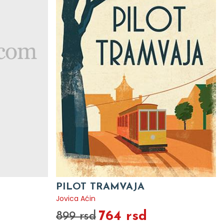
PILOT TRAMVAJA
Jovica Aćin
764 rsd
899 rsd