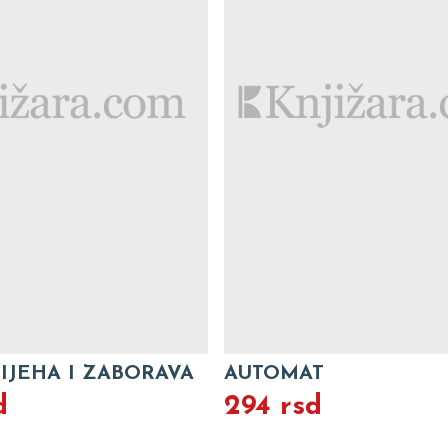
IJEHA I ZABORAVA
AUTOMAT
d
294 rsd