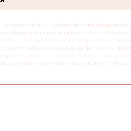
ri
 uglavnom diskretno ironičana i duhovita, opisuje neobič
azmišljanja o tome na koji način bi profesorovi filozofski i
vi, za šta da li imamao, možda još nemamo, možda ćemo te
 na prvom mestu. Ovo što je bolje od nje trebalo bi opisati
ja jave iz gornjih i donjih areala; ko razume šta su java i
edno u drugom: tu razmenu. Tako da se otvori i razmota d