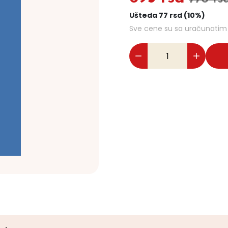
Ušteda 77 rsd (10%)
Sve cene su sa uračunati