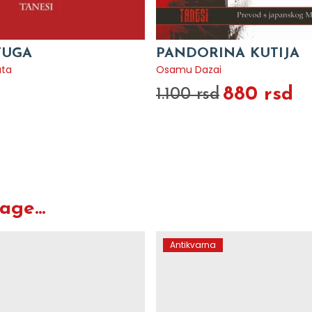
TUGA
PANDORINA KUTIJA
ata
Osamu Dazai
880 rsd
1.100 rsd
O
ge...
Antikvarna