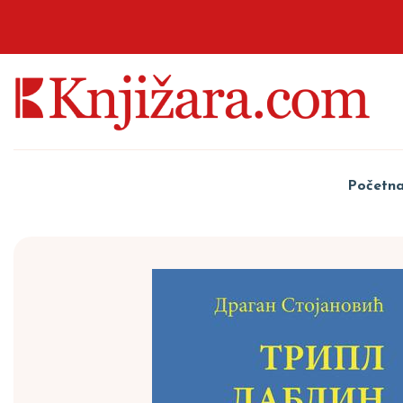
Početn