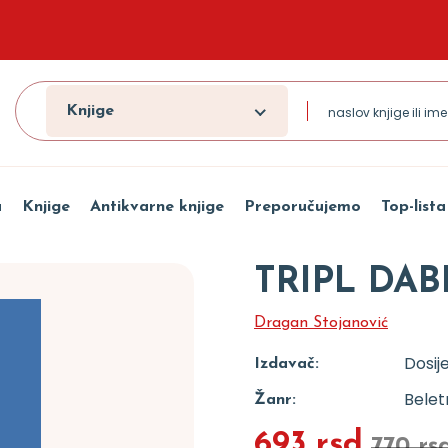
Knjige
a
Knjige
Antikvarne knjige
Preporučujemo
Top-lista
TRIPL DAB
Dragan Stojanović
Dosij
Izdavač:
Beletr
Žanr:
693 rsd
770 rs