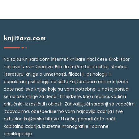
knjižara.com
Na sajtu Knjižara.com internet knjižare naći ćete širok izbor
naslova iz svih žanrova. Bilo da tražite beletristiku, stručnu
literaturu, knjige o umetnosti, filozofiji, psihologiji ili
popularnoj psihologiji, na sajtu Knjižara.com online knjižare
ćete naći sve knjige koje su vam potrebne. U našoj ponudi
se nalaze knjige za decu i tinejdžere, kao i rečnici, vodiči i
priručnici iz različitih oblasti. Zahvaljujući saradnji sa vodećim
izdavačima, obezbeđujemo vam najnovija izdanja i sve
aktuelne knjižarske hitove. U našoj ponudi ćete naći
kapitalna izdanja, izuzetne monografije i obimne
enciklopedije.