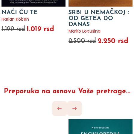
NAĆI ĆU TE
SRBI U NEMAČKOJ :
OD GETEA DO
Harlan Koben
DANAS
1.019 rsd
1.199 rsd
Marko Lopušina
2.250 rsd
2.500 rsd
Preporuka na osnovu Vaše pretrage...