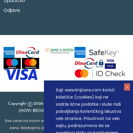
Uputstvo
Odjava
Sajt www.knjizara.com koristi
kolačiće (cookies) koji ne
sadrže lične podatke i služe radi
Copyright
2026 Knjizara.com - MAKART DOO BEOGRAD
poboljšanja korisničkog iskustva
(NOVI BEOGRAD), PIB: 105184104, MB: 20337524
veb stranice. Prisutnost na veb
Sve cene na ovom sajtu iskazane su u dinarima. PDV je uračunat u
sajtu, podrazumeva da se
cenu. Nastojimo da budemo što precizniji u opisu proizvoda,
posetioci slažu sa korišćenjem