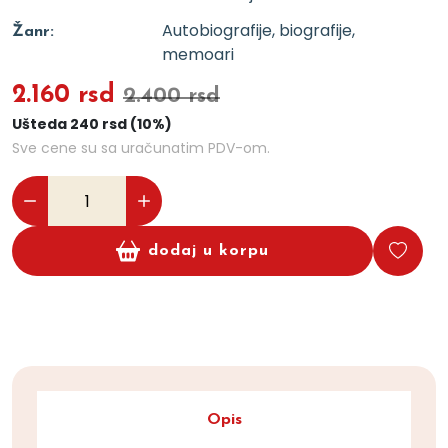
Autobiografije, biografije,
Žanr:
memoari
2.160 rsd
2.400 rsd
Ušteda 240 rsd (10%)
Sve cene su sa uračunatim PDV-om.
dodaj u korpu
Opis