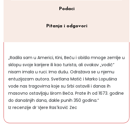
Podaci
Pitanja i odgovori
„Radila sam u Americi, Kini, Beču i obišla mnoge zemlje u
sklopu svoje karijere ili kao turista, ali ovakav „vodič”
nisam imala u ruci. Ima dušu. Odražava se u njemu
entuzijazam autora. Svetlana Matić i Marko Lopušina
vode nas tragovima koje su Srbi ostavili i danas ih
masovno ostavljaju širom Beča. Prate ih od 1673. godine
do današnjih dana, dakle punih 350 godina.”
Iz recenzije dr Vjere Rasˇković Zec