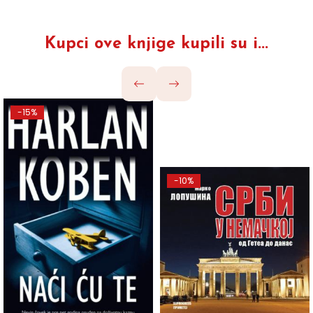
Kupci ove knjige kupili su i...
-15%
-10%