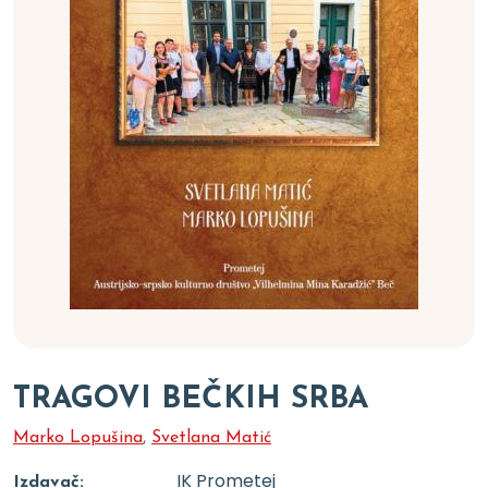
TRAGOVI BEČKIH SRBA
Marko Lopušina
,
Svetlana Matić
IK Prometej
Izdavač: