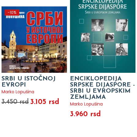
-10%
SRBI U ISTOČNOJ
ENCIKLOPEDIJA
EVROPI
SRPSKE DIJASPORE -
SRBI U EVROPSKIM
Marko Lopušina
ZEMLJAMA
3.105 rsd
3.450 rsd
Marko Lopušina
3.960 rsd