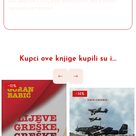
čini tekstove u ovoj knjizi autentičnim, bez suvišnih
autorskih komentara.
Kupci ove knjige kupili su i...
-10%
-14%