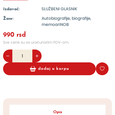
SLUŽBENI GLASNIK
Izdavač:
Autobiografije, biografije,
Žanr:
memoari
NOB
990 rsd
Sve cene su sa uračunatim PDV-om.
dodaj u korpu
Opis