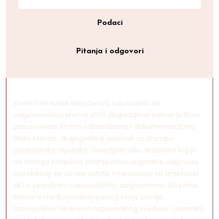
Podaci
Pitanja i odgovori
Kloneći se svake isključivosti, rukovodeći se
odgovornošću prema istini, događajima kojima je lično
prisustvovao, ličnim zabeleškama i dokumentacijom,
Blažo Mandić, dugogodišnji savetnik za štampu
predsednika republike, osvetljava sliku državnika koji je
na mnoga netipična pitanja imao originalne odgovore,
čoveka koji se, uz sve ostalo, interesovao za umetnost
ali i u zvaničnim i nezvaničnim razgovorima i istupima
brinuo o međunarodnoj poziciji svoje zemlje.
Pozicija lične iskrenosti neposrednog svedoka i učesnika