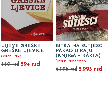
LIJEVE GREŠKE,
BITKA NA SUTJESCI -
GREŠKE LJEVICE
PAKAO U RAJU
(KNJIGA + KARTA)
Goran Babić
Šimun Cimerman
594 rsd
660 rsd
5.995 rsd
6.996 rsd