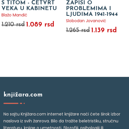
S TITOM - ČETVRT
ZAPISI O
VEKA U KABINETU
PROBLEMIMA I
LJUDIMA 1941-1944
Blažo Mandić
Slobodan Jovanović
1.089 rsd
1.210 rsd
1.139 rsd
1.265 rsd
knjižara.com
Na sajtu Knjižara.com internet knjižare naći ćete širok izbor
naslova iz svih žanrova. Bilo da tražite beletristiku, stručnu
literaturu, knjige o umetnosti, filozofiji, psihologiji ili