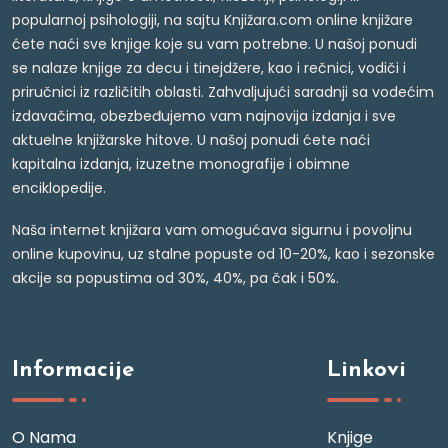
popularnoj psihologiji, na sajtu Knjižara.com online knjižare
ćete naći sve knjige koje su vam potrebne. U našoj ponudi
se nalaze knjige za decu i tinejdžere, kao i rečnici, vodiči i
priručnici iz različitih oblasti. Zahvaljujući saradnji sa vodećim
izdavačima, obezbeđujemo vam najnovija izdanja i sve
aktuelne knjižarske hitove. U našoj ponudi ćete naći
kapitalna izdanja, izuzetne monografije i obimne
enciklopedije.
Naša internet knjižara vam omogućava sigurnu i povoljnu
online kupovinu, uz stalne popuste od 10-20%, kao i sezonske
akcije sa popustima od 30%, 40%, pa čak i 50%.
Informacije
Linkovi
O Nama
Knjige