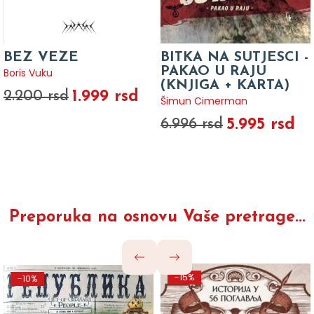
BEZ VEZE
BITKA NA SUTJESCI -
PAKAO U RAJU
Boris Vuku
(KNJIGA + KARTA)
1.999 rsd
2.200 rsd
Šimun Cimerman
5.995 rsd
6.996 rsd
Preporuka na osnovu Vaše pretrage...
-15%
-10%