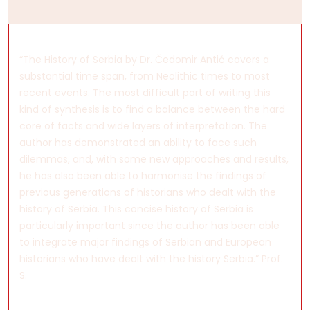
“The History of Serbia by Dr. Čedomir Antić covers a
substantial time span, from Neolithic times to most
recent events. The most difficult part of writing this
kind of synthesis is to find a balance between the hard
core of facts and wide layers of interpretation. The
author has demonstrated an ability to face such
dilemmas, and, with some new approaches and results,
he has also been able to harmonise the findings of
previous generations of historians who dealt with the
history of Serbia. This concise history of Serbia is
particularly important since the author has been able
to integrate major findings of Serbian and European
historians who have dealt with the history Serbia.” Prof.
S.