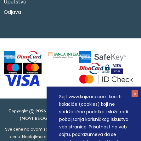
Uputstvo
Odjava
Sajt www.knjizara.com koristi
kolačiće (cookies) koji ne
sadrže lične podatke i služe radi
Copyright
2026 Knjizara.com - MAKART DOO BEOGRAD
poboljšanja korisničkog iskustva
(NOVI BEOGRAD), PIB: 105184104, MB: 20337524
veb stranice. Prisutnost na veb
Sve cene na ovom sajtu iskazane su u dinarima. PDV je uračunat u
sajtu, podrazumeva da se
cenu. Nastojimo da budemo što precizniji u opisu proizvoda,