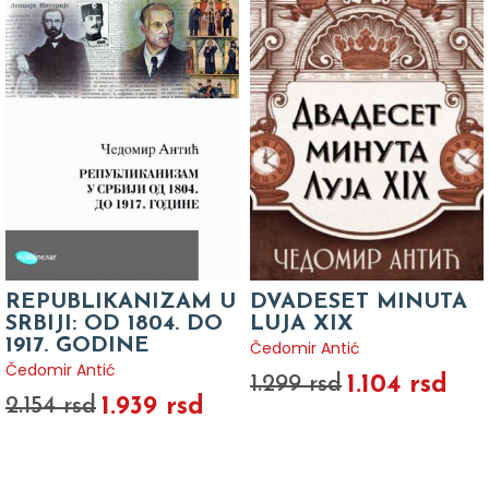
REPUBLIKANIZAM U
DVADESET MINUTA
SRBIJI: OD 1804. DO
LUJA XIX
1917. GODINE
Čedomir Antić
Čedomir Antić
1.104 rsd
1.299 rsd
1.939 rsd
2.154 rsd