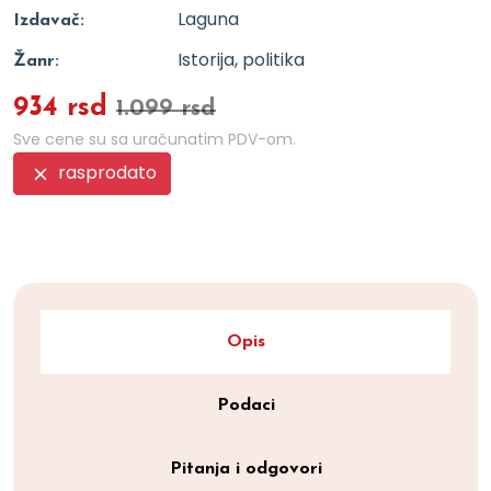
Laguna
Izdavač:
Istorija, politika
Žanr:
934 rsd
1.099 rsd
Sve cene su sa uračunatim PDV-om.
rasprodato
Opis
Podaci
Pitanja i odgovori