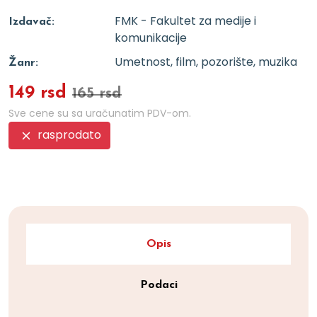
FMK - Fakultet za medije i
Izdavač:
komunikacije
Umetnost, film, pozorište, muzika
Žanr:
149 rsd
165 rsd
Sve cene su sa uračunatim PDV-om.
rasprodato
Opis
Podaci