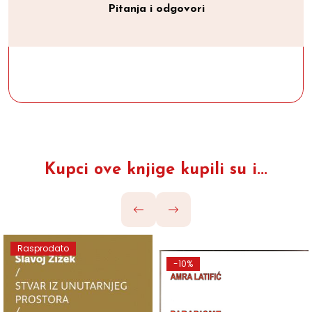
Pitanja i odgovori
Kupci ove knjige kupili su i...
Rasprodato
-10%