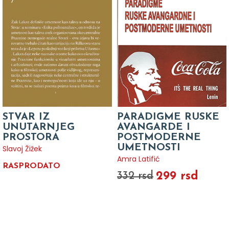
STVAR IZ
PARADIGME RUSKE
UNUTARNJEG
AVANGARDE I
PROSTORA
POSTMODERNE
UMETNOSTI
Slavoj Žižek
Amra Latifić
RASPRODATO
299 rsd
332 rsd