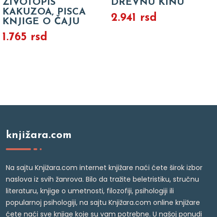
ŽIVOTOPIS
DREVNU KINU
KAKUZOA, PISCA
2.941 rsd
KNJIGE O ČAJU
1.765 rsd
knjižara.com
Na sajtu Knjižara.com internet knjižare naći ćete širok izbor
naslova iz svih žanrova. Bilo da tražite beletristiku, stručnu
literaturu, knjige o umetnosti, filozofiji, psihologiji ili
popularnoj psihologiji, na sajtu Knjižara.com online knjižare
ćete naći sve knjige koje su vam potrebne. U našoj ponudi