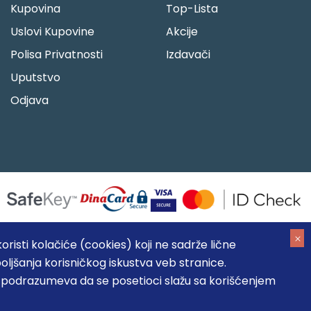
Kupovina
Top-Lista
Uslovi Kupovine
Akcije
Polisa Privatnosti
Izdavači
Uputstvo
Odjava
risti kolačiće (cookies) koji ne sadrže lične
oljšanja korisničkog iskustva veb stranice.
05184104, MB: 20337524
, podrazumeva da se posetioci slažu sa korišćenjem
, prikazu slika i samih cena, ali ne možemo garantovati da su
umeva da su dostupni u svakom trenutku.