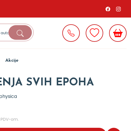
Akcije
ENJA SVIH EPOHA
physica
m PDV-om.