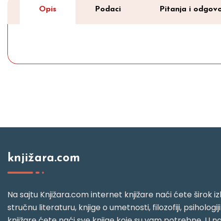
Opis
Podaci
Pitanja i odgovo
knjižara.com
Na sajtu Knjižara.com internet knjižare naći ćete širok izb
stručnu literaturu, knjige o umetnosti, filozofiji, psihologij
knjižare ćete naći sve knjige koje su vam potrebne. U naš