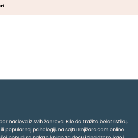
ri
or naslova iz svih žanrova. Bilo da tražite beletristiku,
i ili popularnoj psihologiji, na sajtu Knjižara.com online
oj ponudi se nalaze knjige za decu i tinejdžere, kao i