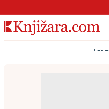
Početn