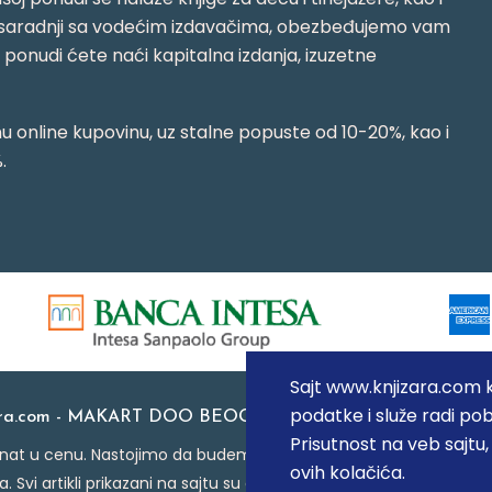
jujući saradnji sa vodećim izdavačima, obezbeđujemo vam
j ponudi ćete naći kapitalna izdanja, izuzetne
 online kupovinu, uz stalne popuste od 10-20%, kao i
.
Sajt www.knjizara.com ko
podatke i služe radi pob
ara.com - MAKART DOO BEOGRAD (NOVI BEOGRAD), PIB: 1
Prisutnost na veb sajtu
at u cenu. Nastojimo da budemo što precizniji u opisu proizvoda
ovih kolačića.
a. Svi artikli prikazani na sajtu su deo naše ponude i ne podraz