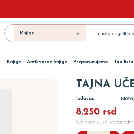
Knjige
a
Knjige
Antikvarne knjige
Preporučujemo
Top-lista
TAJNA UČ
Meta
Izdavač:
8.250 rsd
Sve cene su sa uračunati