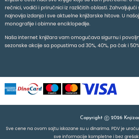
rečnici, vodiči i priručnici iz različitih oblasti. Zahval
najnovija izdanja i sve aktuelne knjižarske hitove. U našo
monografije i obimne enciklopedije.
Naša internet knjižara vam omogućava sigurnu i povoljnu
sezonske akcije sa popustima od 30%, 40%, pa čak i 50%
Copyright
2026 Knjiz
Sve cene na ovom sajtu iskazane su u dinarima. PDV je uračun
sve informacije kompletne i bez grešak