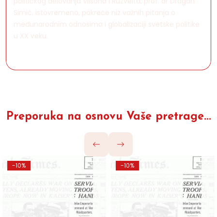
političkog delovanja Vilsona i Ruzvelta, prof. dr Dragan
Simić, istovremeno, pokreće niz važnih pitanja o
međunarodnim odnosima i globalizaciji svetske politike
u XX veku.
Preporuka na osnovu Vaše pretrage...
-10%
-10%