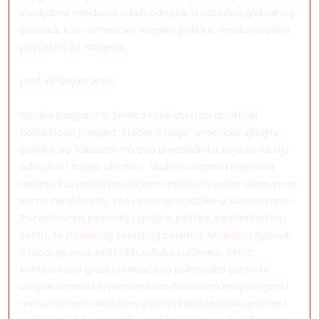
studijama međunarodnih odnosa, a naročito globalnog
poretka, kao i američke vanjske politike, međunarodne
povijesti i 20. stoljeća.
prof. dr Dejan Jović
Studija Dragana R. Simića nudi izvrstan analitički
politikološki pregled „kratke istorije“ američke spoljne
politike, sa fokusom na dva predsednika koja su na nju
odsudno i trajno uticala – Vudroa Vilsona i Frenklina
Delano Ruzvelta.Uporednom analizom, autor ukazuje ne
samo na sličnosti, već i značajne razlike u Vilsonovom i
Ruzveltovom poimanju spoljne politike, bezbednosti u
svetu, te poželjnog svetskog poretka. Analizom njihovih
istupa, govora, političkih odluka i učinaka, Simić
kontinuirano gradi i predočava psihološke portrete
dvojce američkih predsednika.Preciznim mapiranjem i
minucioznom analizom glavnih karakteristika politike i