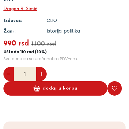
Dragan R. Simić
CLIO
Izdavač:
Istorija, politika
Žanr:
990 rsd
1.100 rsd
Ušteda 110 rsd (10%)
Sve cene su sa uračunatim PDV-om.
dodaj u korpu