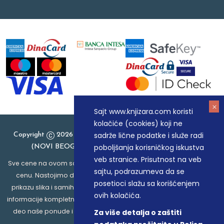
Sajt www.knjizara.com koristi
kolačiće (cookies) koji ne
sadrže lične podatke i služe radi
Copyright
2026 Knjizara.com - MAKART DOO BEOGRAD
poboljšanja korisničkog iskustva
(NOVI BEOGRAD), PIB: 105184104, MB: 20337524
veb stranice. Prisutnost na veb
Sve cene na ovom sajtu iskazane su u dinarima. PDV je uračunat u
sajtu, podrazumeva da se
cenu. Nastojimo da budemo što precizniji u opisu proizvoda,
posetioci slažu sa korišćenjem
prikazu slika i samih cena, ali ne možemo garantovati da su sve
ovih kolačića.
informacije kompletne i bez grešaka. Svi artikli prikazani na sajtu su
deo naše ponude i ne podrazumeva da su dostupni u svakom
Za više detalja o zaštiti
trenutku.