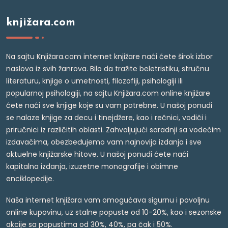
knjižara.com
Na sajtu Knjižara.com internet knjižare naći ćete širok izbor
naslova iz svih žanrova. Bilo da tražite beletristiku, stručnu
literaturu, knjige o umetnosti, filozofiji, psihologiji ili
popularnoj psihologiji, na sajtu Knjižara.com online knjižare
ćete naći sve knjige koje su vam potrebne. U našoj ponudi
se nalaze knjige za decu i tinejdžere, kao i rečnici, vodiči i
priručnici iz različitih oblasti. Zahvaljujući saradnji sa vodećim
izdavačima, obezbeđujemo vam najnovija izdanja i sve
aktuelne knjižarske hitove. U našoj ponudi ćete naći
kapitalna izdanja, izuzetne monografije i obimne
enciklopedije.
Naša internet knjižara vam omogućava sigurnu i povoljnu
online kupovinu, uz stalne popuste od 10-20%, kao i sezonske
akcije sa popustima od 30%, 40%, pa čak i 50%.