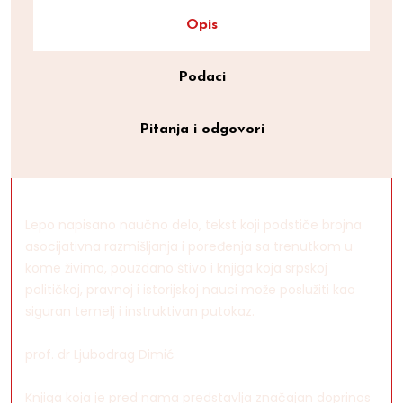
Opis
Podaci
Pitanja i odgovori
Lepo napisano naučno delo, tekst koji podstiče brojna
asocijativna razmišljanja i poređenja sa trenutkom u
kome živimo, pouzdano štivo i knjiga koja srpskoj
političkoj, pravnoj i istorijskoj nauci može poslužiti kao
siguran temelj i instruktivan putokaz.
prof. dr Ljubodrag Dimić
Knjiga koja je pred nama predstavlja značajan doprinos