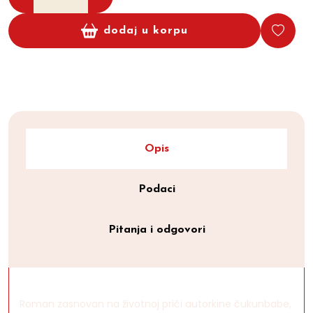
dodaj u korpu
Opis
Podaci
Pitanja i odgovori
Roman zasnovan na životnoj priči autorkine čukunbabe,