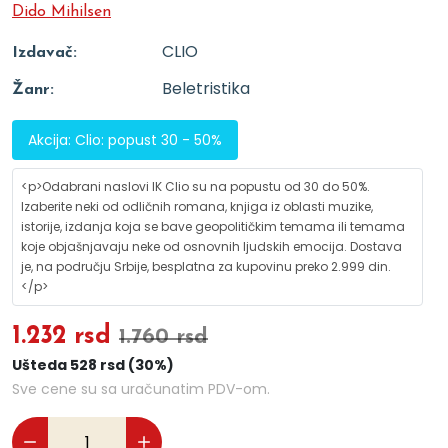
Dido Mihilsen
CLIO
Izdavač:
Beletristika
Žanr:
Akcija: Clio: popust 30 - 50%
<p>Odabrani naslovi IK Clio su na popustu od 30 do 50%.
Izaberite neki od odličnih romana, knjiga iz oblasti muzike,
istorije, izdanja koja se bave geopolitičkim temama ili temama
koje objašnjavaju neke od osnovnih ljudskih emocija. Dostava
je, na području Srbije, besplatna za kupovinu preko 2.999 din.
</p>
1.232 rsd
1.760 rsd
Ušteda 528 rsd (30%)
Sve cene su sa uračunatim PDV-om.