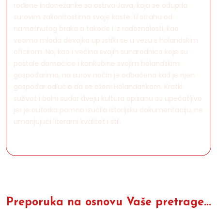
rođene Indonežanke sa ostrva Java, koja se oduprla
surovim zakonitostima svoje kaste. U strahu od
nametnutog braka a takođe i iz radoznalosti, kao
veoma mlada devojka upustila se u vezu s holandskim
oficirom. No, kao i većina svojih sunarodnica koje su
postale domaćice i konkubine svojim holandskim
gospodarima, na surov način je odbačena kad je njen
gospodar odlučio da se oženi Holanđankom. Kratki
suživot i bolni sudar dveju kultura opisanu su upečatljivo
jer je autorka pomno izučila istorijsku dokumentaciju, ne
umanjujući literarni kvalitet i stil.
Preporuka na osnovu Vaše pretrage...