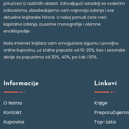
priručnici iz različitih oblasti. Zahvaljujući saradnji sa vodećim
izdavačima, obezbeđujemo vam najnovija izdanja i sve
aktuelne knjižarske hitove. U našoj ponudi ćete naći
kapitalna izdanja, izuzetne monografije i obimne
enciklopedije.
Naša internet knjižara vam omogućava sigurnu i povoljnu
online kupovinu, uz stalne popuste od 10-20%, kao i sezonske
akcije sa popustima od 30%, 40%, pa čak i 50%.
Informacije
Linkovi
O Nama
Knjige
Kontakt
Preporučujem
Kupovina
Top-Lista