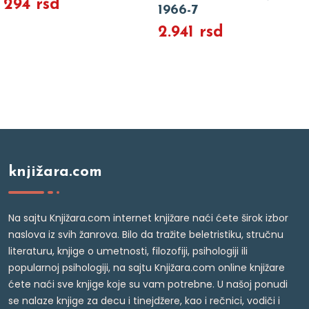
294 rsd
1966-7
2.941 rsd
knjižara.com
Na sajtu Knjižara.com internet knjižare naći ćete širok izbor
naslova iz svih žanrova. Bilo da tražite beletristiku, stručnu
literaturu, knjige o umetnosti, filozofiji, psihologiji ili
popularnoj psihologiji, na sajtu Knjižara.com online knjižare
ćete naći sve knjige koje su vam potrebne. U našoj ponudi
se nalaze knjige za decu i tinejdžere, kao i rečnici, vodiči i