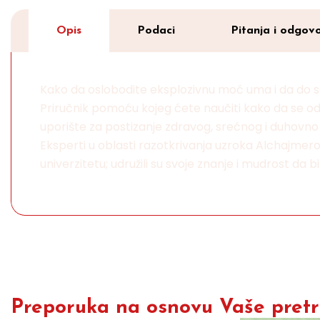
Opis
Podaci
Pitanja i odgovo
Kako da oslobodite eksplozivnu moć uma i da do s
Priručnik pomoću kojeg ćete naučiti kako da se 
uporište za postizanje zdravog, srećnog i duhovno
Eksperti u oblasti razotkrivanja uzroka Alchajmero
univerzitetu; udružili su svoje znanje i mudrost 
Preporuka na osnovu Vaše pretra