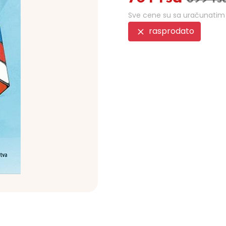
Sve cene su sa uračunati
rasprodato