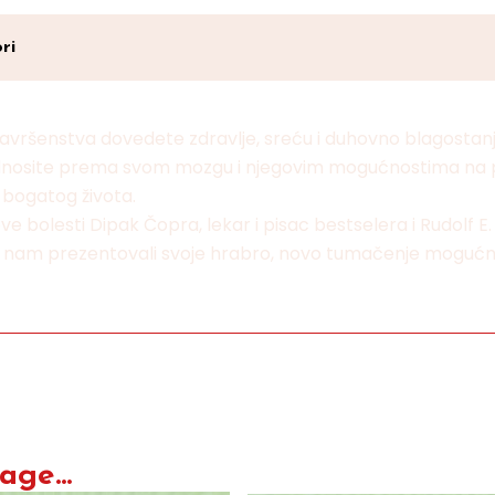
ri
avršenstva dovedete zdravlje, sreću i duhovno blagostanj
odnosite prema svom mozgu i njegovim mogućnostima na p
 bogatog života.
ve bolesti Dipak Čopra, lekar i pisac bestselera i Rudolf 
da bi nam prezentovali svoje hrabro, novo tumačenje moguć
ge...