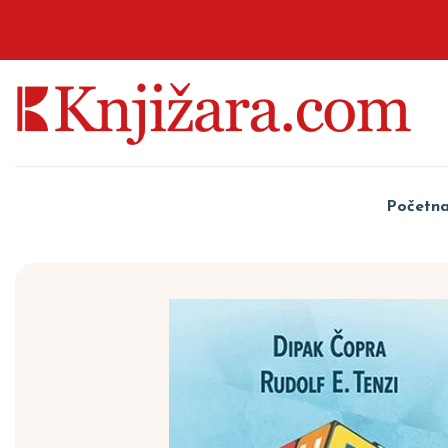
Početn