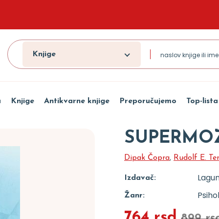
Knjige
a
Knjige
Antikvarne knjige
Preporučujemo
Top-lista
SUPERMO
Dipak Čopra
,
Rudolf E. Te
Lagu
Izdavač:
Psiho
Žanr:
764 rsd
899 rs