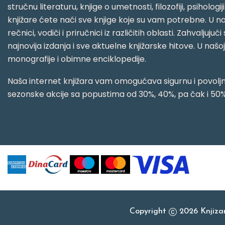
stručnu literaturu, knjige o umetnosti, filozofiji, psihologij
knjižare ćete naći sve knjige koje su vam potrebne. U naš
rečnici, vodiči i priručnici iz različitih oblasti. Zahval
najnovija izdanja i sve aktuelne knjižarske hitove. U našo
monografije i obimne enciklopedije.
Naša internet knjižara vam omogućava sigurnu i povoljnu
sezonske akcije sa popustima od 30%, 40%, pa čak i 50%
Copyright
2026 Knjiz