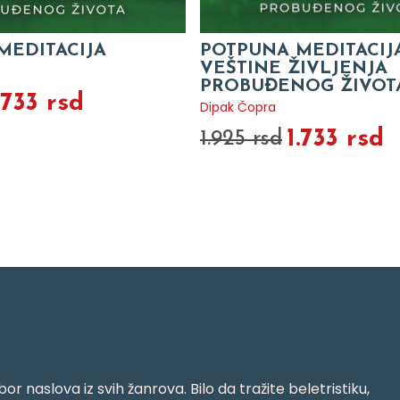
MEDITACIJA
POTPUNA MEDITACIJA
VEŠTINE ŽIVLJENJA
PROBUĐENOG ŽIVOT
.733 rsd
Dipak Čopra
1.733 rsd
1.925 rsd
or naslova iz svih žanrova. Bilo da tražite beletristiku,