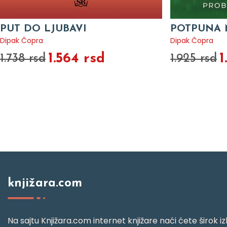
PUT DO LJUBAVI
POTPUNA 
Dipak Čopra
Dipak Čopra
1.564 rsd
1
1.738 rsd
1.925 rsd
knjižara.com
Na sajtu Knjižara.com internet knjižare naći ćete širok izb