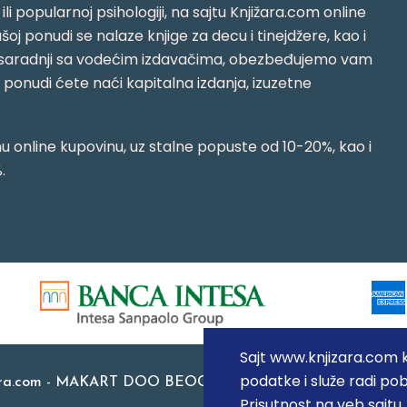
i ili popularnoj psihologiji, na sajtu Knjižara.com online
oj ponudi se nalaze knjige za decu i tinejdžere, kao i
jujući saradnji sa vodećim izdavačima, obezbeđujemo vam
j ponudi ćete naći kapitalna izdanja, izuzetne
 online kupovinu, uz stalne popuste od 10-20%, kao i
.
Sajt www.knjizara.com ko
podatke i služe radi pob
ara.com - MAKART DOO BEOGRAD (NOVI BEOGRAD), PIB: 1
Prisutnost na veb sajtu