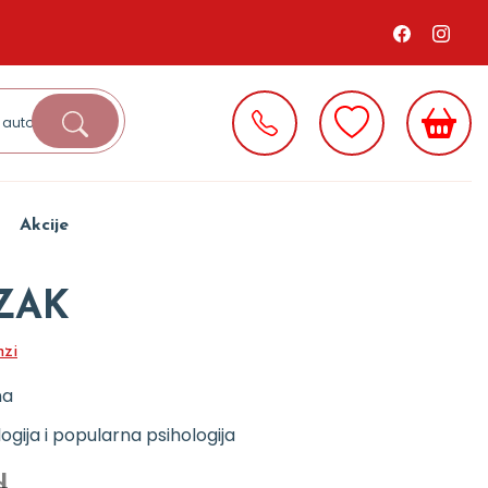
Akcije
ZAK
nzi
na
logija i popularna psihologija
d