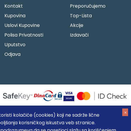
Kontakt
Preporučujemo
Kupovina
Top-Lista
Uslovi Kupovine
Akcije
Polisa Privatnosti
Izdavači
Uputstvo
Odjava
risti kolačiće (cookies) koji ne sadrže lične
oljšanja korisničkog iskustva veb stranice.
05184104, MB: 20337524
, podrazumeva da se posetioci slažu sa korišćenjem