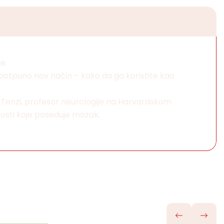
e.
otpuno nov način – kako da ga koristite kao
E. Tenzi, profesor neurologije na Harvardskom
nosti koje poseduje mozak.