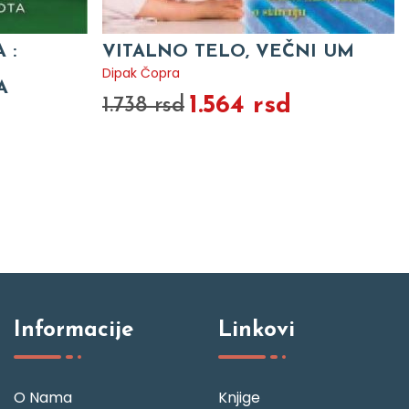
 :
VITALNO TELO, VEČNI UM
Dipak Čopra
A
1.564 rsd
1.738 rsd
Informacije
Linkovi
O Nama
Knjige