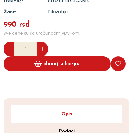
SLUŽBENI GLASNIK
Izdavač:
Filozofija
Žanr:
990 rsd
Sve cene su sa uračunatim PDV-om.
dodaj u korpu
Opis
Podaci