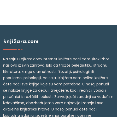
knjižara.com
Na sajtu Knjižara.com internet knjižare naći ćete širok izbor
naslova iz svih žanrova. Bilo da tražite beletristiku, stručnu
literaturu, knjige o umetnosti, filozofiji, psihologiji ili
popularnoj psihologiji, na sajtu Knjižara.com online knjižare
ćete naći sve knjige koje su vam potrebne. U našoj ponudi
se nalaze knjige za decu i tinejdžere, kao i rečnici, vodiči i
priručnici iz različitih oblasti. Zahvaljujući saradnji sa vodećim
izdavačima, obezbeđujemo vam najnovija izdanja i sve
aktuelne knjižarske hitove. U našoj ponudi ćete naći
kapitalna izdanja, izuzetne monografije i obimne