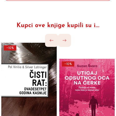
Kupci ove knjige kupili su i...
-10%
-10%