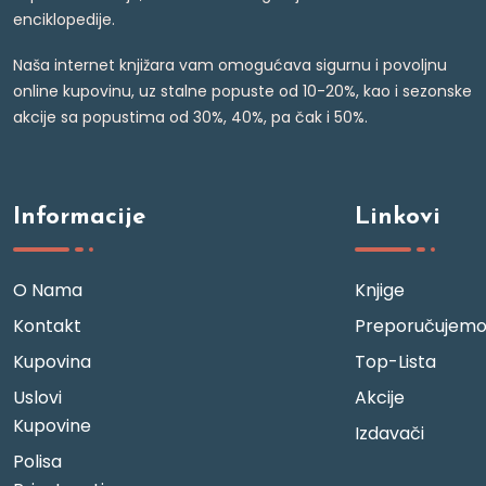
enciklopedije.
Naša internet knjižara vam omogućava sigurnu i povoljnu
online kupovinu, uz stalne popuste od 10-20%, kao i sezonske
akcije sa popustima od 30%, 40%, pa čak i 50%.
Informacije
Linkovi
O Nama
Knjige
Kontakt
Preporučujem
Kupovina
Top-Lista
Uslovi
Akcije
Kupovine
Izdavači
Polisa