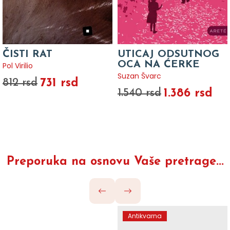
ČISTI RAT
UTICAJ ODSUTNOG
OCA NA ĆERKE
Pol Virilio
Suzan Švarc
731 rsd
812 rsd
1.386 rsd
1.540 rsd
Preporuka na osnovu Vaše pretrage...
Antikvarna