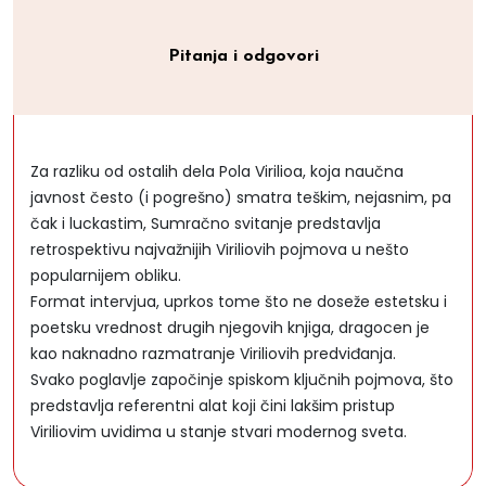
Pitanja i odgovori
Za razliku od ostalih dela Pola Virilioa, koja naučna
javnost često (i pogrešno) smatra teškim, nejasnim, pa
čak i luckastim, Sumračno svitanje predstavlja
retrospektivu najvažnijih Viriliovih pojmova u nešto
popularnijem obliku.
Format intervjua, uprkos tome što ne doseže estetsku i
poetsku vrednost drugih njegovih knjiga, dragocen je
kao naknadno razmatranje Viriliovih predviđanja.
Svako poglavlje započinje spiskom ključnih pojmova, što
predstavlja referentni alat koji čini lakšim pristup
Viriliovim uvidima u stanje stvari modernog sveta.