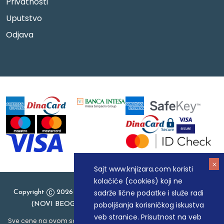
Privatnosti
Uputstvo
Odjava
Sajt www.knjizara.com koristi
kolačiće (cookies) koji ne
sadrže lične podatke i služe radi
Copyright
2026 Knjizara.com - MAKART DOO BEOGRAD
poboljšanja korisničkog iskustva
(NOVI BEOGRAD), PIB: 105184104, MB: 20337524
veb stranice. Prisutnost na veb
Sve cene na ovom sajtu iskazane su u dinarima. PDV je uračunat u