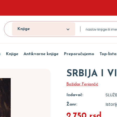
Knjige
a
Knjige
Antikvarne knjige
Preporučujemo
Top-lista
SRBIJA I V
Božidar Ferjančić
SLUŽB
Izdavač:
Istori
Žanr:
2.750 rsd