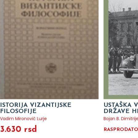
ISTORIJA VIZANTIJSKE
USTAŠKA 
FILOSOFIJE
DRŽAVE HR
Vadim Mironovič Lurje
Bojan B. Dimitrij
3.630 rsd
RASPRODAT