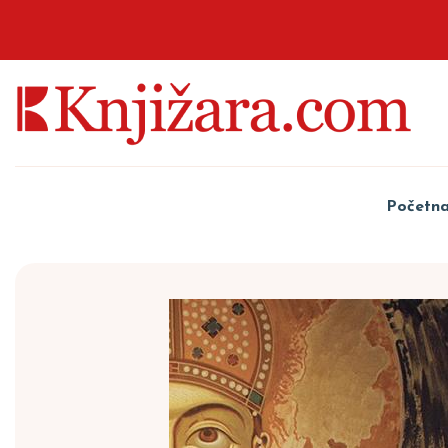
Početn