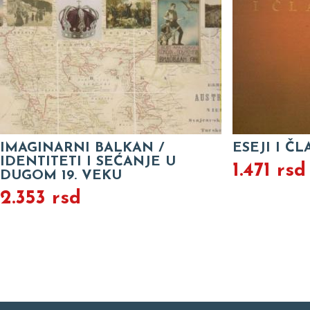
IMAGINARNI BALKAN /
ESEJI I ČL
IDENTITETI I SEĆANJE U
1.471 rsd
DUGOM 19. VEKU
2.353 rsd