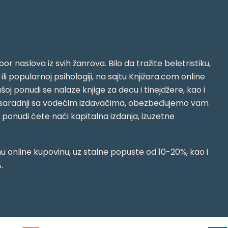
or naslova iz svih žanrova. Bilo da tražite beletristiku,
i ili popularnoj psihologiji, na sajtu Knjižara.com online
oj ponudi se nalaze knjige za decu i tinejdžere, kao i
jujući saradnji sa vodećim izdavačima, obezbeđujemo vam
j ponudi ćete naći kapitalna izdanja, izuzetne
 online kupovinu, uz stalne popuste od 10-20%, kao i
.