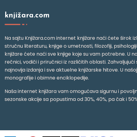
knjižara.com
Na sajtu Knjižara.com internet knjižare naći ćete širok izb
stručnu literaturu, knjige o umetnosti, filozofiji, psihologij
knjižare ćete naći sve knjige koje su vam potrebne. U naš
rečnici, vodiči i priručnici iz različitih oblasti. Zahval
najnovija izdanja i sve aktuelne knjižarske hitove. U našo
monografije i obimne enciklopedije.
Naša internet knjižara vam omogućava sigurnu i povoljnu
sezonske akcije sa popustima od 30%, 40%, pa čak i 50%