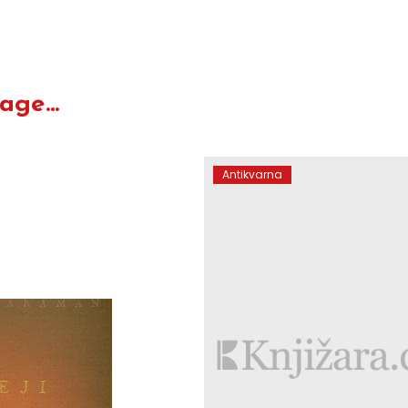
ge...
Antikvarna