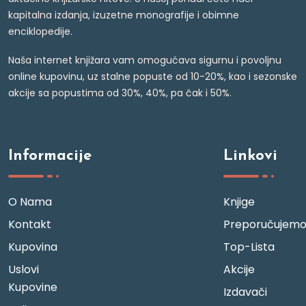
kapitalna izdanja, izuzetne monografije i obimne
enciklopedije.
Naša internet knjižara vam omogućava sigurnu i povoljnu
online kupovinu, uz stalne popuste od 10-20%, kao i sezonske
akcije sa popustima od 30%, 40%, pa čak i 50%.
Informacije
Linkovi
O Nama
Knjige
Kontakt
Preporučujem
Kupovina
Top-Lista
Uslovi
Akcije
Kupovine
Izdavači