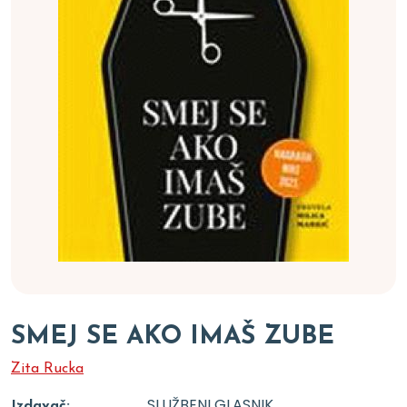
SMEJ SE AKO IMAŠ ZUBE
Zita Rucka
SLUŽBENI GLASNIK
Izdavač: