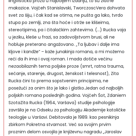
lingvistička proza u najboljem izdanju, to su zlatne
makazice. Vojćeh Stanislavski, TworczoscVera dohvata
svet za šiju, i čak kad se otima, ne pušta ga lako, tvrdo
stupa po zemlji, zna šta hoće i otrže se klišeima,
stereotipima, pa i čitalačkim zahtevima. (...) Rucka vaja
u jeziku, kleše u frazi, sa zadovoljstvom brusi, ali ne
hobluje preterano angažovano. „Ta ljubav i dalje ima
kljove i kandže“ – kaže junakinja romana, a mi možemo
reći da ih ima i ovaj roman. I mada dotiče većinu
nezaobilaznih tema poljske proze (smrt, ratna trauma,
sećanje, starenje, drugost, ženskost i telesnost), Zita
Rucka čini to prema sopstvenim principima, ne
posežući za onim što je lako i glatko.Jedan od najboljih
poljskih romana poslednjih godina. Vojćeh Šot, Zdaniem
SzotaZita Rucka (1964, Varšava) studije psihologije
završila je na Odseku za psihologiju Akademije katoličke
teologije u Varšavi. Debitovala je 1989. kao pesnikinja
zbirkom Pokretna stvarnost. Već sa svojim prvim
proznim delom osvojila je književnu nagradu „Jaroslav