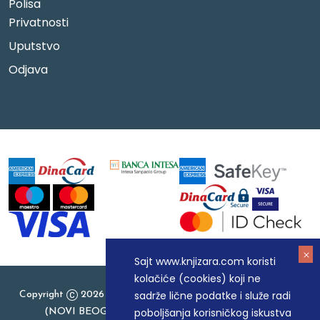
Polisa
Privatnosti
Uputstvo
Odjava
Sajt www.knjizara.com koristi
kolačiće (cookies) koji ne
sadrže lične podatke i služe radi
Copyright
2026 Knjizara.com - MAKART DOO BEOGRAD
poboljšanja korisničkog iskustva
(NOVI BEOGRAD), PIB: 105184104, MB: 20337524