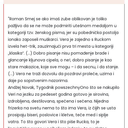
"Roman Smej se ako imaš zube oblikovan je toliko
pažljivo da se ne može podmiriti utešnom medaljom u
kategoriji tzv. ženskog pisma, jer su pobednička postolja
ionako zaposeli muškarci. Vera je zajedno s Ruckom
izvela het-trik, zauzimajući prva tri mesta u kategoriji
„klasika“. (...) Dobro pisanje nisu pomađenje brade i
glancanje kljunova cipela, o ne!, dobro pisanje je kao
stare makazice, koje sve mogu – i da secnu, i da stanje.
(...) Vera ne traži dozvolu da pozdravi proleće, uzima i
daje po sopstvenim nazorima.
Andžej Novak, Tygodnik powszechnyOno što se nakupilo
Veri na jeziku za pedeset godina gotovo je sirovina,
izdrobljena, destilovana, spečena i sečena. Nijedna
frizerka na svetu nema to što ima Vera, iz čijih se usta
prosipaju biseri, poslovice i kletve, teče med i siplje
vatra. To što govori Vera i što piše Rucka, to je