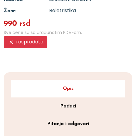
Beletristika
Žanr:
990 rsd
Sve cene su sa uračunatim PDV-om.
rasprodato
Opis
Podaci
Pitanja i odgovori