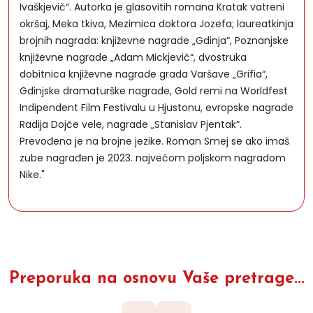
Ivaškjevič“. Autorka je glasovitih romana Kratak vatreni
okršaj, Meka tkiva, Mezimica doktora Jozefa; laureatkinja
brojnih nagrada: književne nagrade „Gdinja“, Poznanjske
književne nagrade „Adam Mickjevič“, dvostruka
dobitnica književne nagrade grada Varšave „Grifia“,
Gdinjske dramaturške nagrade, Gold remi na Worldfest
Indipendent Film Festivalu u Hjustonu, evropske nagrade
Radija Dojče vele, nagrade „Stanislav Pjentak“.
Prevođena je na brojne jezike. Roman Smej se ako imaš
zube nagrađen je 2023. najvećom poljskom nagradom
Nike."
Preporuka na osnovu Vaše pretrage...