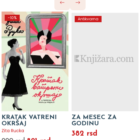
-10%
Antikvarna
KRATAK VATRENI
ZA MESEC ZA
OKRŠAJ
GODINU
Zita Rucka
382 rsd