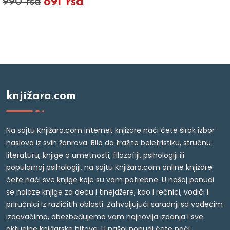
891 rsd
990 rsd
knjižara.com
Na sajtu Knjižara.com internet knjižare naći ćete širok izbor
naslova iz svih žanrova. Bilo da tražite beletristiku, stručnu
literaturu, knjige o umetnosti, filozofiji, psihologiji ili
popularnoj psihologiji, na sajtu Knjižara.com online knjižare
ćete naći sve knjige koje su vam potrebne. U našoj ponudi
se nalaze knjige za decu i tinejdžere, kao i rečnici, vodiči i
priručnici iz različitih oblasti. Zahvaljujući saradnji sa vodećim
izdavačima, obezbeđujemo vam najnovija izdanja i sve
aktuelne knjižarske hitove. U našoj ponudi ćete naći