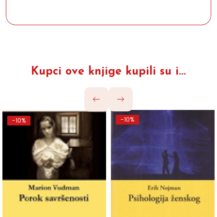
Kupci ove knjige kupili su i...
-10%
-10%