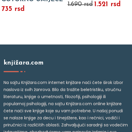
1.521 rsd
1.690 rsd
735 rsd
knjižara.com
Na sajtu Knjižara.com internet knjižare naći ćete širok izbor
naslova iz svih žanrova. Bilo da tražite beletristiku, stručnu
literaturu, knjige o umetnosti, filozofiji, psihologiji ili
popularnoj psihologiji, na sajtu Knjižara.com online knjižare
ćete naći sve knjige koje su vam potrebne. U našoj ponudi
se nalaze knjige za decu i tinejdžere, kao i rečnici, vodiči i
priručnici iz različitih oblasti. Zahvaljujući saradnji sa vodećim