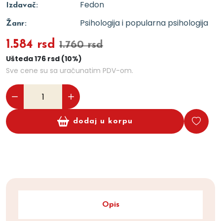
Fedon
Izdavač:
Psihologija i popularna psihologija
Žanr:
1.584 rsd
1.760 rsd
Ušteda 176 rsd (10%)
Sve cene su sa uračunatim PDV-om.
dodaj u korpu
Opis