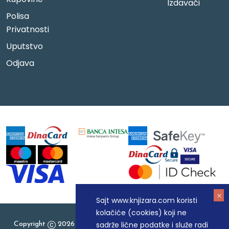
Izdavači
Polisa
Privatnosti
Uputstvo
Odjava
Sajt www.knjizara.com koristi
kolačiće (cookies) koji ne
sadrže lične podatke i služe radi
Copyright
2026 Knjizara.com - MAKART DOO BEOGRAD