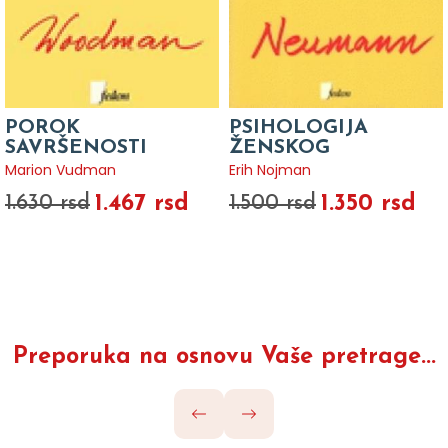
POROK
PSIHOLOGIJA
SAVRŠENOSTI
ŽENSKOG
Marion Vudman
Erih Nojman
1.467 rsd
1.350 rsd
1.630 rsd
1.500 rsd
Preporuka na osnovu Vaše pretrage...