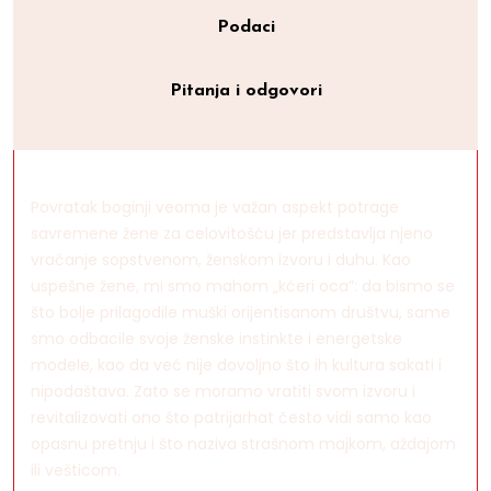
Podaci
Pitanja i odgovori
Povratak boginji veoma je važan aspekt potrage
savremene žene za celovitošću jer predstavlja njeno
vraćanje sopstvenom, ženskom izvoru i duhu. Kao
uspešne žene, mi smo mahom „kćeri oca”: da bismo se
što bolje prilagodile muški orijentisanom društvu, same
smo odbacile svoje ženske instinkte i energetske
modele, kao da već nije dovoljno što ih kultura sakati i
nipodaštava. Zato se moramo vratiti svom izvoru i
revitalizovati ono što patrijarhat često vidi samo kao
opasnu pretnju i što naziva strašnom majkom, aždajom
ili vešticom.