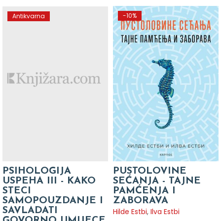
-10%
Antikvarna
PSIHOLOGIJA
PUSTOLOVINE
USPEHA III - KAKO
SEĆANJA - TAJNE
STECI
PAMĆENJA I
SAMOPOUZDANJE I
ZABORAVA
SAVLADATI
Hilde Estbi
,
Ilva Estbi
GOVORNO UMIJECE