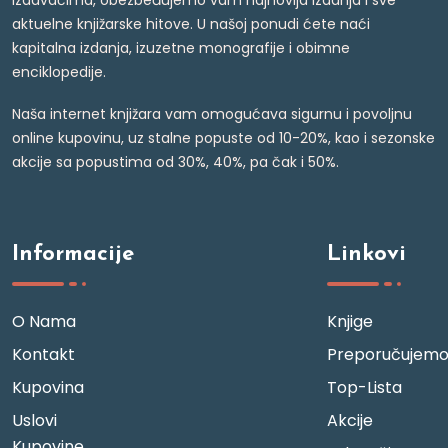
izdavačima, obezbeđujemo vam najnovija izdanja i sve
aktuelne knjižarske hitove. U našoj ponudi ćete naći
kapitalna izdanja, izuzetne monografije i obimne
enciklopedije.
Naša internet knjižara vam omogućava sigurnu i povoljnu
online kupovinu, uz stalne popuste od 10-20%, kao i sezonske
akcije sa popustima od 30%, 40%, pa čak i 50%.
Informacije
Linkovi
O Nama
Knjige
Kontakt
Preporučujem
Kupovina
Top-Lista
Uslovi
Akcije
Kupovine