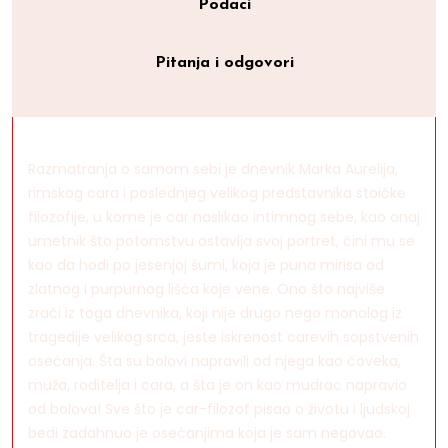
Podaci
Pitanja i odgovori
Razmatranja o samom sebi je dnevnik Marka Aurelija,
rimskog cara i poslednjeg velikog predstavnika stoičke
filozofije, u kome je car naslikao intimnog sebe, kao onaj
umetnik što potomstvu ostavlja svoj portret, čini mu se
kao da hodi po jesenjoj šumi, koja je puna mirisa od
zlatnog i purpurnog lišća koje vene. Ono što najviše
zrači iz toga dnevnika, koji nije drugo nego monolog iz
tragedije velikog srca, jeste iskrenost carevih sopstvenih
osećanja. Šta su bolovi napravili od njega kao čoveka,
muža, roditelja i cara, a šta je on kao mudrac napravio
od bolova! Sve što je car-filozof pisao o životu i ljudskoj
bedi zadahnuo je osećanjima koja je sam negovao.