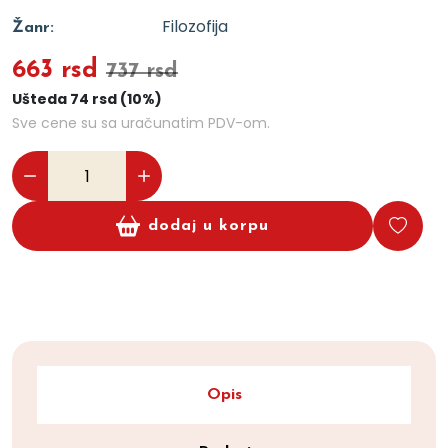
Filozofija
Žanr:
663 rsd
737 rsd
Ušteda 74 rsd (10%)
Sve cene su sa uračunatim PDV-om.
dodaj u korpu
Opis