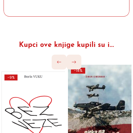
Kupci ove knjige kupili su i...
-14%
-9%