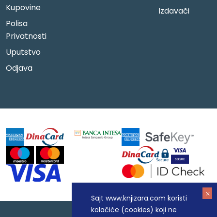
Kupovine
Izdavači
Polisa
Privatnosti
Uputstvo
Odjava
Sajt www.knjizara.com koristi
kolačiće (cookies) koji ne