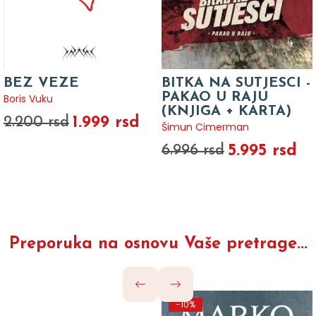
BEZ VEZE
BITKA NA SUTJESCI -
PAKAO U RAJU
Boris Vuku
(KNJIGA + KARTA)
1.999 rsd
2.200 rsd
Šimun Cimerman
5.995 rsd
6.996 rsd
Preporuka na osnovu Vaše pretrage...
-10%