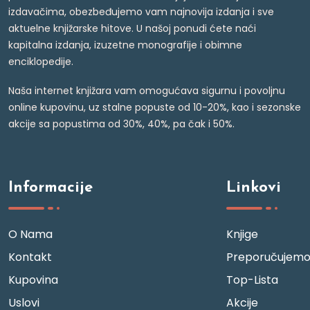
izdavačima, obezbeđujemo vam najnovija izdanja i sve
aktuelne knjižarske hitove. U našoj ponudi ćete naći
kapitalna izdanja, izuzetne monografije i obimne
enciklopedije.
Naša internet knjižara vam omogućava sigurnu i povoljnu
online kupovinu, uz stalne popuste od 10-20%, kao i sezonske
akcije sa popustima od 30%, 40%, pa čak i 50%.
Informacije
Linkovi
O Nama
Knjige
Kontakt
Preporučujem
Kupovina
Top-Lista
Uslovi
Akcije