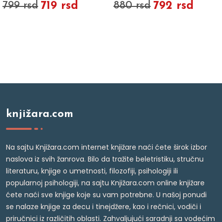
719 rsd
792 rsd
799 rsd
880 rsd
knjižara.com
Na sajtu Knjižara.com internet knjižare naći ćete širok izbor
naslova iz svih žanrova. Bilo da tražite beletristiku, stručnu
literaturu, knjige o umetnosti, filozofiji, psihologiji ili
popularnoj psihologiji, na sajtu Knjižara.com online knjižare
ćete naći sve knjige koje su vam potrebne. U našoj ponudi
se nalaze knjige za decu i tinejdžere, kao i rečnici, vodiči i
priručnici iz različitih oblasti. Zahvaljujući saradnji sa vodećim