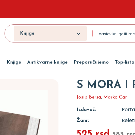
Knjige
a
Knjige
Antikvarne knjige
Preporučujemo
Top-lista
S MORA I
Josip Bersa
,
Marko Car
Porta
Izdavač:
Beletr
Žanr:
525 rsd
583 rs