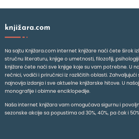
knjižara.com
Na sajtu Knjižara.com internet knjižare naći ćete širok izb
stručnu literaturu, knjige o umetnosti, filozofiji, psihologij
knjižare ćete naći sve knjige koje su vam potrebne. U naš
rečnici, vodiči i priručnici iz različitih oblasti. Zahval
najnovija izdanja i sve aktuelne knjižarske hitove. U našo
monografije i obimne enciklopedije.
Naša internet knjižara vam omogućava sigurnu i povoljnu
sezonske akcije sa popustima od 30%, 40%, pa čak i 50%