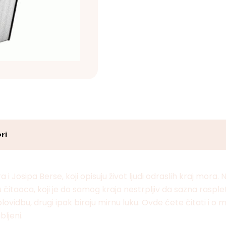
ri
 Josipa Berse, koji opisuju život ljudi odraslih kraj mora. 
 čitaoca, koji je do samog kraja nestrpljiv da sazna rasple
lovidbu, drugi ipak biraju mirnu luku. Ovde ćete čitati i 
bljeni.