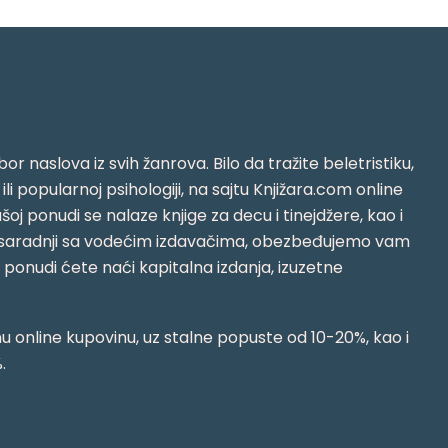
or naslova iz svih žanrova. Bilo da tražite beletristiku,
i ili popularnoj psihologiji, na sajtu Knjižara.com online
oj ponudi se nalaze knjige za decu i tinejdžere, kao i
jujući saradnji sa vodećim izdavačima, obezbeđujemo vam
j ponudi ćete naći kapitalna izdanja, izuzetne
 online kupovinu, uz stalne popuste od 10-20%, kao i
.