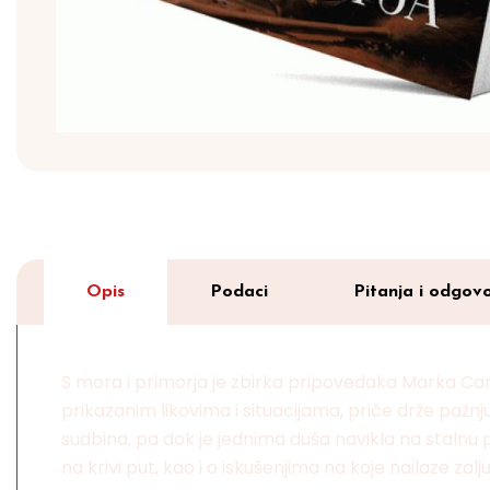
Opis
Podaci
Pitanja i odgovo
S mora i primorja je zbirka pripovedaka Marka Cara i
prikazanim likovima i situacijama, priče drže pažnju
sudbina, pa dok je jednima duša navikla na stalnu p
na krivi put, kao i o iskušenjima na koje nailaze zalju