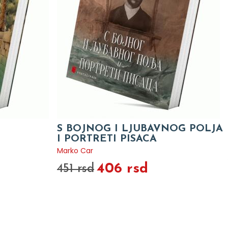
S BOJNOG I LJUBAVNOG POLJA
I PORTRETI PISACA
Marko Car
406 rsd
451 rsd