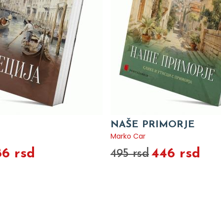
NAŠE PRIMORJE
Marko Car
86 rsd
446 rsd
495 rsd