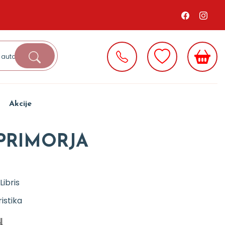
Akcije
 PRIMORJA
Libris
istika
d