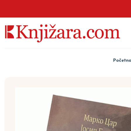
Početn