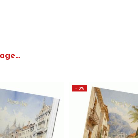
ge...
-10%