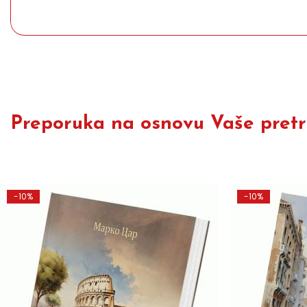
Preporuka na osnovu Vaše pretra
-10%
-10%