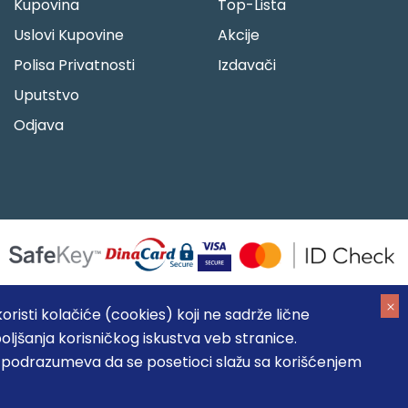
Kupovina
Top-Lista
Uslovi Kupovine
Akcije
Polisa Privatnosti
Izdavači
Uputstvo
Odjava
risti kolačiće (cookies) koji ne sadrže lične
oljšanja korisničkog iskustva veb stranice.
05184104, MB: 20337524
, podrazumeva da se posetioci slažu sa korišćenjem
, prikazu slika i samih cena, ali ne možemo garantovati da su
umeva da su dostupni u svakom trenutku.