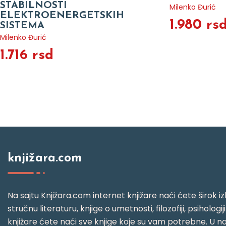
STABILNOSTI
Milenko Đurić
ELEKTROENERGETSKIH
1.980 rs
SISTEMA
Milenko Đurić
1.716 rsd
knjižara.com
Na sajtu Knjižara.com internet knjižare naći ćete širok izb
stručnu literaturu, knjige o umetnosti, filozofiji, psihologij
knjižare ćete naći sve knjige koje su vam potrebne. U naš