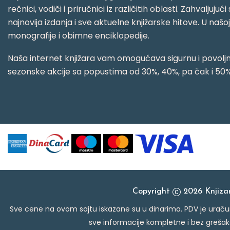
rečnici, vodiči i priručnici iz različitih oblasti. Zahval
najnovija izdanja i sve aktuelne knjižarske hitove. U našo
monografije i obimne enciklopedije.
Naša internet knjižara vam omogućava sigurnu i povoljnu
sezonske akcije sa popustima od 30%, 40%, pa čak i 50%
Copyright
2026 Knjiz
Sve cene na ovom sajtu iskazane su u dinarima. PDV je uračun
sve informacije kompletne i bez grešak