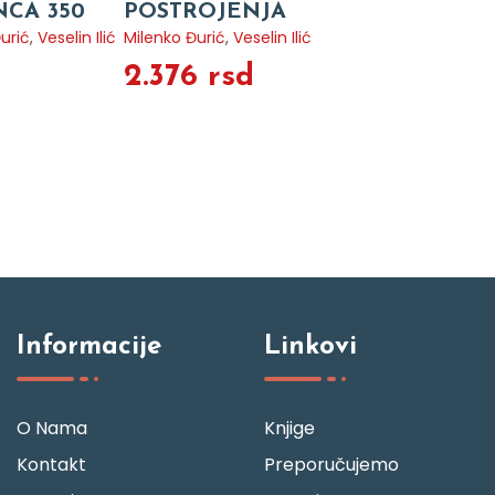
NCA 350
POSTROJENJA
urić
,
Veselin Ilić
Milenko Đurić
,
Veselin Ilić
2.376 rsd
Informacije
Linkovi
O Nama
Knjige
Kontakt
Preporučujemo