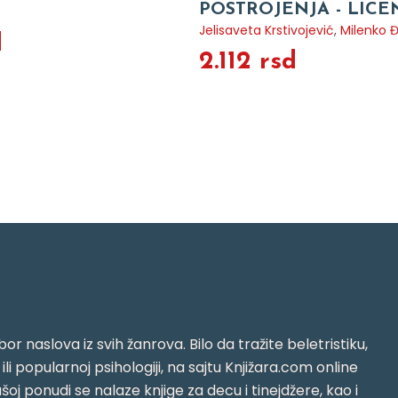
POSTROJENJA - LICE
Jelisaveta Krstivojević
,
Milenko Đ
d
2.112 rsd
or naslova iz svih žanrova. Bilo da tražite beletristiku,
i ili popularnoj psihologiji, na sajtu Knjižara.com online
oj ponudi se nalaze knjige za decu i tinejdžere, kao i