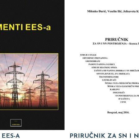
 EES-A
PRIRUČNIK ZA SN I 