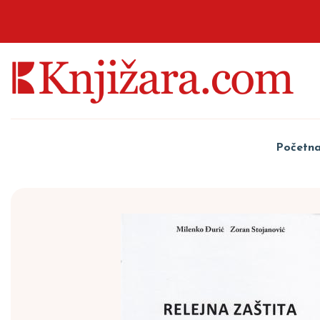
Početn