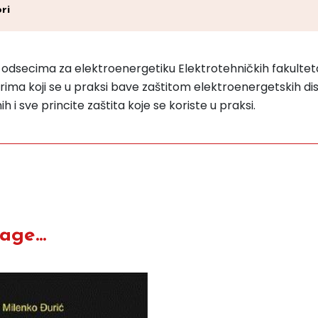
ri
 odsecima za elektroenergetiku Elektrotehničkih fakulteta 
rima koji se u praksi bave zaštitom elektroenergetskih dis
 i sve princite zaštita koje se koriste u praksi.
ge...