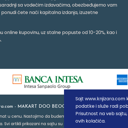
jujući saradnji sa vodećim izdavačima, obezbeđujemo vam
j ponudi ćete naći kapitalna izdanja, izuzetne
 online kupovinu, uz stalne popuste od 10-20%, kao i
.
Sajt www.knjizara.com ko
podatke i služe radi pob
ara.com - MAKART DOO BEOGRAD (NOVI BEOGRAD), PIB: 1
Prisutnost na veb sajtu
at u cenu. Nastojimo da budemo što precizniji u opisu proizvoda
ovih kolačića.
a. Svi artikli prikazani na sajtu su deo naše ponude i ne podraz