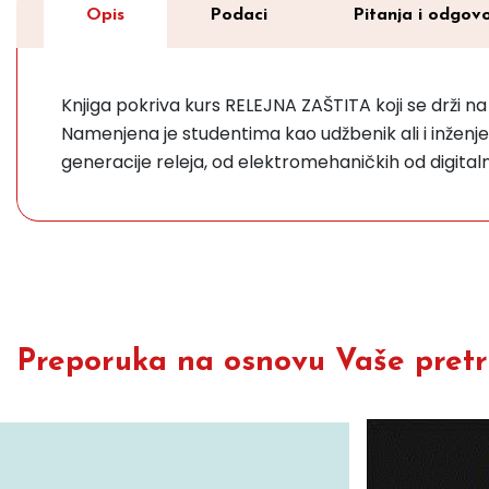
Opis
Podaci
Pitanja i odgovo
Knjiga pokriva kurs RELEJNA ZAŠTITA koji se drži na
Namenjena je studentima kao udžbenik ali i inženje
generacije releja, od elektromehaničkih od digitalnih
Preporuka na osnovu Vaše pretra