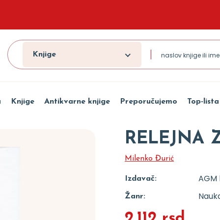
Knjige
a
Knjige
Antikvarne knjige
Preporučujemo
Top-lista
RELEJNA 
Milenko Đurić
AGM k
Izdavač:
Nauka
Žanr:
2.112 rsd