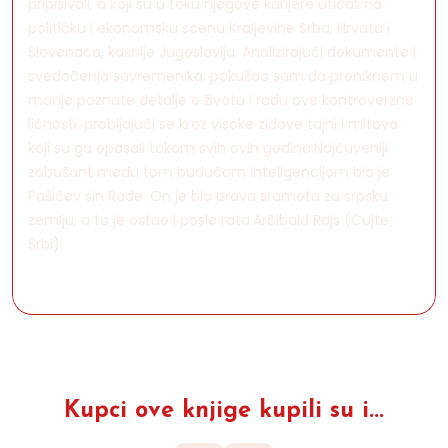
pripisivali, a koji su u toku njegove karijere uticali na
političku i ekonomsku scenu Kraljevine Srba, Hrvata i
Slovenaca, kasnije Jugoslaviju. Analizirajući dokumente i
svedočenja savremenika, pokušao sam da proniknem u
manje poznate detalje o životu i radu ove kontroverzne
ličnosti, probijajući se kroz visoke zidove tajni i mitova
koji su ga opasali tokom svih ovih godina.Najčuveniji
zabušant među tom budućom inteligencijom bio je
Pašićev sin Rade. On je bio prava sramota za srpsku
zemlju, a to je ostao i posle rata.Arčibald Rajs (Čujte
Srbi)
Kupci ove knjige kupili su i...