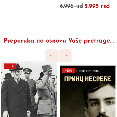
5.995 rsd
6.996 rsd
Preporuka na osnovu Vaše pretrage...
-10%
-10%