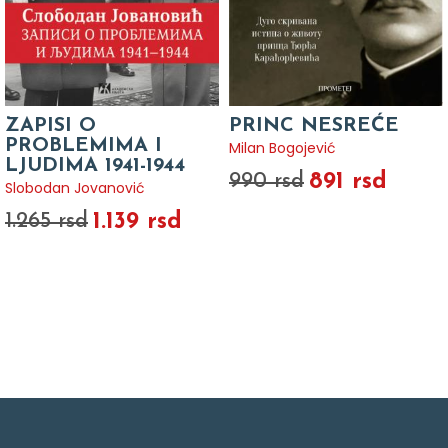
ZAPISI O
PRINC NESREĆE
PROBLEMIMA I
Milan Bogojević
LJUDIMA 1941-1944
891 rsd
990 rsd
Slobodan Jovanović
1.139 rsd
1.265 rsd