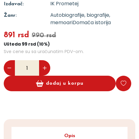
IK Prometej
Izdavač:
Autobiografije, biografije,
Žanr:
memoari
Domaća istorija
891 rsd
990 rsd
Ušteda 99 rsd (10%)
Sve cene su sa uračunatim PDV-om.
dodaj u korpu
Opis