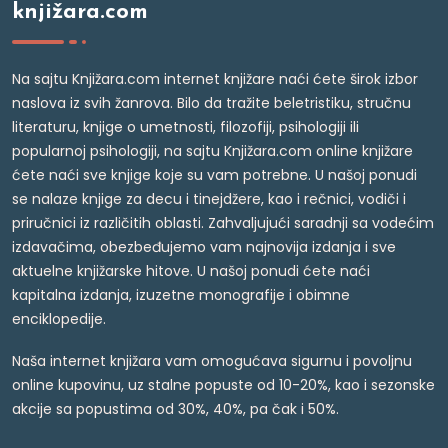
knjižara.com
Na sajtu Knjižara.com internet knjižare naći ćete širok izbor
naslova iz svih žanrova. Bilo da tražite beletristiku, stručnu
literaturu, knjige o umetnosti, filozofiji, psihologiji ili
popularnoj psihologiji, na sajtu Knjižara.com online knjižare
ćete naći sve knjige koje su vam potrebne. U našoj ponudi
se nalaze knjige za decu i tinejdžere, kao i rečnici, vodiči i
priručnici iz različitih oblasti. Zahvaljujući saradnji sa vodećim
izdavačima, obezbeđujemo vam najnovija izdanja i sve
aktuelne knjižarske hitove. U našoj ponudi ćete naći
kapitalna izdanja, izuzetne monografije i obimne
enciklopedije.
Naša internet knjižara vam omogućava sigurnu i povoljnu
online kupovinu, uz stalne popuste od 10-20%, kao i sezonske
akcije sa popustima od 30%, 40%, pa čak i 50%.