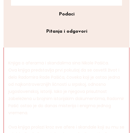
Podaci
Pitanja i odgovori
Knjiga o aferama i skandalima sina Nikole Pašića.
Ova knjiga predstavlja prvi pokušaj da se osvetli život i
delo Radomira Rade Pašića, čoveka koji je ostao jedna
od najkontroverznijih ličnosti u srpskoj, odnosno
jugoslovenskoj, istoriji. Iako je njegova prisutnost
zabeležena u brojnim istorijskim dokumentima, Radomir
Pašić ostao je do danas misterija i enigma jednog
vremena.
Ova knjiga prolazi kroz sve afere i skandale koji su mu se