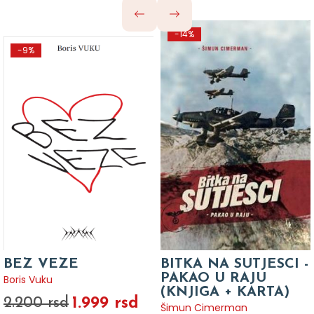
-14%
-9%
BEZ VEZE
BITKA NA SUTJESCI -
PAKAO U RAJU
Boris Vuku
(KNJIGA + KARTA)
1.999 rsd
2.200 rsd
Šimun Cimerman