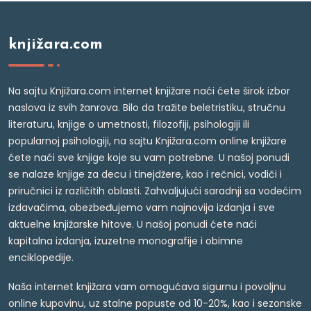
knjižara.com
Na sajtu Knjižara.com internet knjižare naći ćete širok izbor
naslova iz svih žanrova. Bilo da tražite beletristiku, stručnu
literaturu, knjige o umetnosti, filozofiji, psihologiji ili
popularnoj psihologiji, na sajtu Knjižara.com online knjižare
ćete naći sve knjige koje su vam potrebne. U našoj ponudi
se nalaze knjige za decu i tinejdžere, kao i rečnici, vodiči i
priručnici iz različitih oblasti. Zahvaljujući saradnji sa vodećim
izdavačima, obezbeđujemo vam najnovija izdanja i sve
aktuelne knjižarske hitove. U našoj ponudi ćete naći
kapitalna izdanja, izuzetne monografije i obimne
enciklopedije.
Naša internet knjižara vam omogućava sigurnu i povoljnu
online kupovinu, uz stalne popuste od 10-20%, kao i sezonske