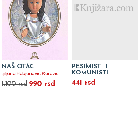
NAŠ OTAC
PESIMISTI I
KOMUNISTI
Ljiljana Habjanović Đurović
441 rsd
990 rsd
1.100 rsd