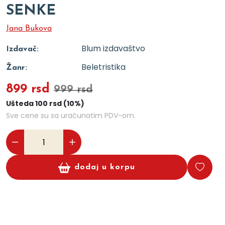
SENKE
Jana Bukova
Blum izdavaštvo
Izdavač:
Beletristika
Žanr:
899 rsd
999 rsd
Ušteda 100 rsd (10%)
Sve cene su sa uračunatim PDV-om.
dodaj u korpu