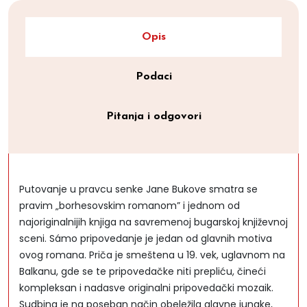
Opis
Podaci
Pitanja i odgovori
Putovanje u pravcu senke Jane Bukove smatra se
pravim „borhesovskim romanom” i jednom od
najoriginalnijih knjiga na savremenoj bugarskoj književnoj
sceni. Sámo pripovedanje je jedan od glavnih motiva
ovog romana. Priča je smeštena u 19. vek, uglavnom na
Balkanu, gde se te pripovedačke niti prepliću, čineći
kompleksan i nadasve originalni pripovedački mozaik.
Sudbina je na poseban način obeležila glavne junake,