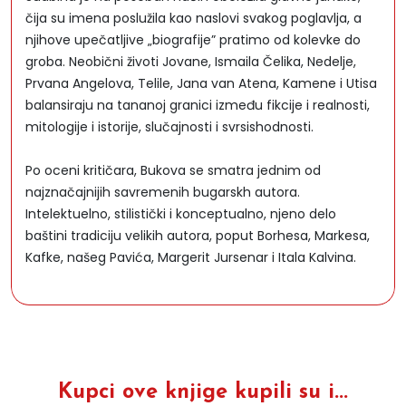
čija su imena poslužila kao naslovi svakog poglavlja, a
njihove upečatljive „biografije” pratimo od kolevke do
groba. Neobični životi Jovane, Ismaila Čelika, Nedelje,
Prvana Angelova, Telile, Jana van Atena, Kamene i Utisa
balansiraju na tananoj granici između fikcije i realnosti,
mitologije i istorije, slučajnosti i svrsishodnosti.
Po oceni kritičara, Bukova se smatra jednim od
najznačajnijih savremenih bugarskh autora.
Intelektuelno, stilistički i konceptualno, njeno delo
baštini tradiciju velikih autora, poput Borhesa, Markesa,
Kafke, našeg Pavića, Margerit Jursenar i Itala Kalvina.
Kupci ove knjige kupili su i...