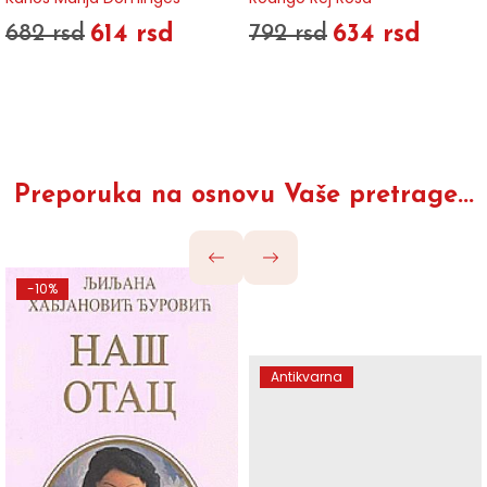
614 rsd
634 rsd
682 rsd
792 rsd
Preporuka na osnovu Vaše pretrage...
-10%
Antikvarna