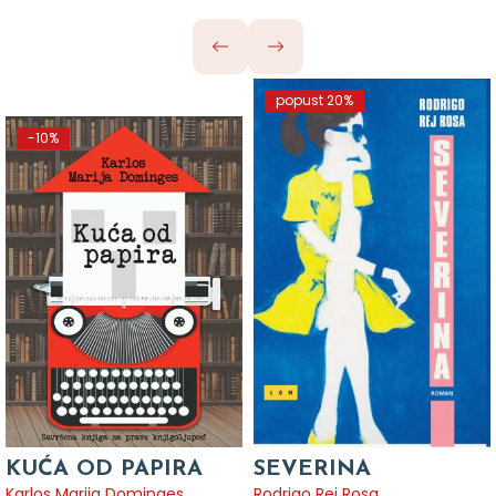
popust 20%
-10%
KUĆA OD PAPIRA
SEVERINA
Karlos Marija Dominges
Rodrigo Rej Rosa