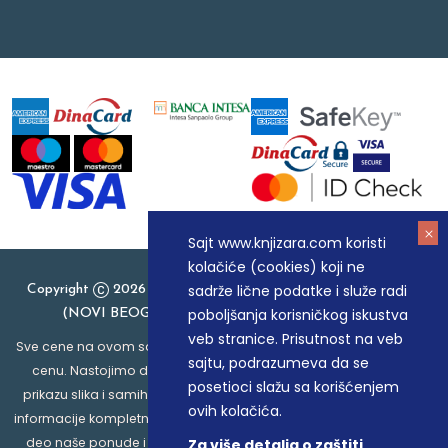
Sajt www.knjizara.com koristi
kolačiće (cookies) koji ne
sadrže lične podatke i služe radi
Copyright
2026 Knjizara.com - MAKART DOO BEOGRAD
poboljšanja korisničkog iskustva
(NOVI BEOGRAD), PIB: 105184104, MB: 20337524
veb stranice. Prisutnost na veb
Sve cene na ovom sajtu iskazane su u dinarima. PDV je uračunat u
sajtu, podrazumeva da se
cenu. Nastojimo da budemo što precizniji u opisu proizvoda,
posetioci slažu sa korišćenjem
prikazu slika i samih cena, ali ne možemo garantovati da su sve
ovih kolačića.
informacije kompletne i bez grešaka. Svi artikli prikazani na sajtu su
deo naše ponude i ne podrazumeva da su dostupni u svakom
Za više detalja o zaštiti