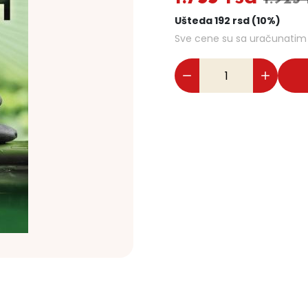
Ušteda 192 rsd (10%)
Sve cene su sa uračunati