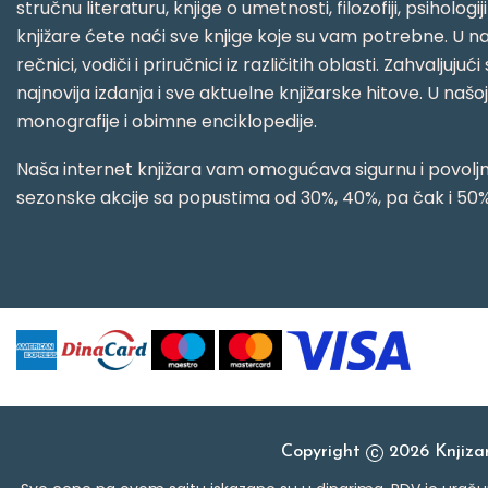
stručnu literaturu, knjige o umetnosti, filozofiji, psihologij
knjižare ćete naći sve knjige koje su vam potrebne. U naš
rečnici, vodiči i priručnici iz različitih oblasti. Zahval
najnovija izdanja i sve aktuelne knjižarske hitove. U našo
monografije i obimne enciklopedije.
Naša internet knjižara vam omogućava sigurnu i povoljnu
sezonske akcije sa popustima od 30%, 40%, pa čak i 50%
Copyright
2026 Knjiz