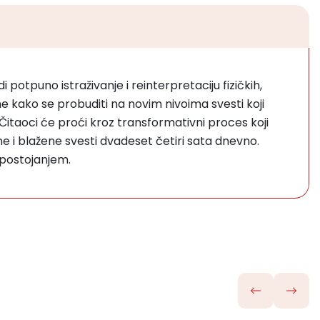
potpuno istraživanje i reinterpretaciju fizičkih,
me kako se probuditi na novim nivoima svesti koji
a. Čitaoci će proći kroz transformativni proces koji
ne i blažene svesti dvadeset četiri sata dnevno.
 postojanjem.