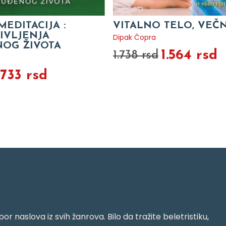
EDITACIJA :
VITALNO TELO, VEČ
IVLJENJA
Dipak Čopra
OG ŽIVOTA
1.564 rsd
1.738 rsd
.733 rsd
or naslova iz svih žanrova. Bilo da tražite beletristiku,