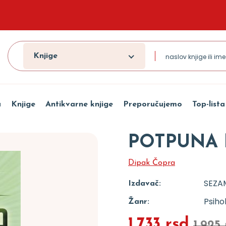
Knjige
a
Knjige
Antikvarne knjige
Preporučujemo
Top-lista
POTPUNA 
Dipak Čopra
SEZA
Izdavač:
Psiho
Žanr:
1.733 rsd
1.925 