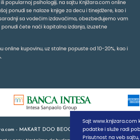
i ili popularnoj psihologiji, na sajtu Knjižara.com online
oj ponudi se nalaze knjige za decu i tinejdžere, kao i
jujući saradnji sa vodećim izdavačima, obezbeđujemo vam
j ponudi ćete naći kapitalna izdanja, izuzetne
 online kupovinu, uz stalne popuste od 10-20%, kao i
.
Sajt www.knjizara.com ko
podatke i služe radi pob
ara.com - MAKART DOO BEOGRAD (NOVI BEOGRAD), PIB: 1
Prisutnost na veb sajtu