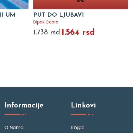
NI UM
PUT DO LJUBAVI
Dipak Čopra
1.564 rsd
1.738 rsd
Informacije
Linkovi
O Nama
Knjige