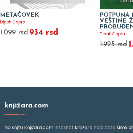
METAČOVEK
POTPUNA M
VEŠTINE Ž
Dipak Čopra
PROBUĐEN
934 rsd
1.099 rsd
Dipak Čopra
1
1.925 rsd
knjižara.com
Na sajtu Knjižara.com internet knjižare naći ćete širok izb