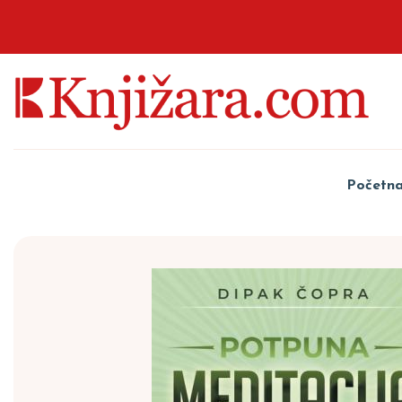
Početn