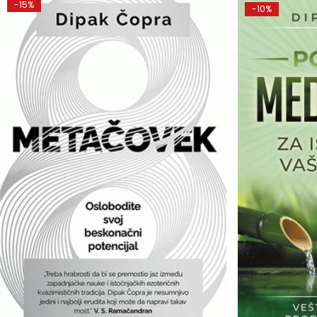
-15%
-10%