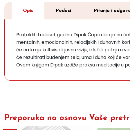
Opis
Podaci
Pitanja i odgovo
Proteklih trideset godina Dipak Čopra bio je na čel
mentalnih, emocionalnih, relacijskih i duhovnih ko
će na kraju kultivisati jasnu viziju, izlečiti patnju
će rezultirati buđenjem tela, uma i duha koji će va
Ovom knjigom Dipak uzdiže praksu meditacije u po
Preporuka na osnovu Vaše pretra