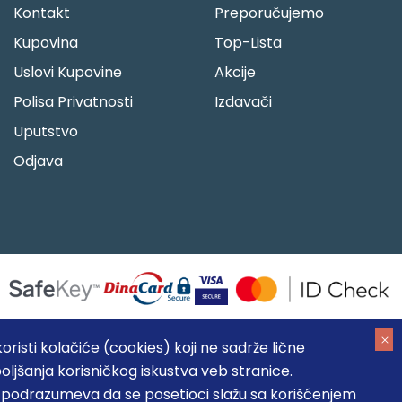
Kontakt
Preporučujemo
Kupovina
Top-Lista
Uslovi Kupovine
Akcije
Polisa Privatnosti
Izdavači
Uputstvo
Odjava
risti kolačiće (cookies) koji ne sadrže lične
oljšanja korisničkog iskustva veb stranice.
05184104, MB: 20337524
, podrazumeva da se posetioci slažu sa korišćenjem