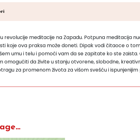
ri
u revolucije meditacije na Zapadu. Potpuna meditacija nudi 
risti koje ova praksa može doneti. Dipak vodi čitaoce o to
 u vašem umu i telu i pomoći vam da se zapitate ko ste zaist
m omogućiti da živite u stanju otvorene, slobodne, kreativ
tragu za promenom života za višom svešću i ispunjenijim
ge...