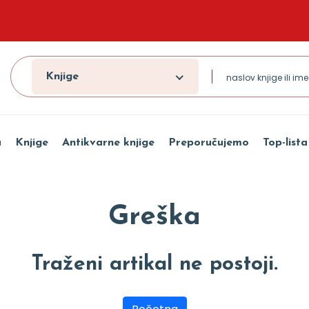
Knjige
a
Knjige
Antikvarne knjige
Preporučujemo
Top-lista
Greška
Traženi artikal ne postoji.