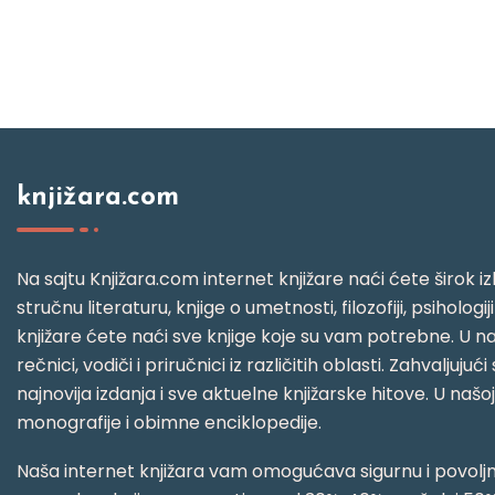
knjižara.com
Na sajtu Knjižara.com internet knjižare naći ćete širok izb
stručnu literaturu, knjige o umetnosti, filozofiji, psihologij
knjižare ćete naći sve knjige koje su vam potrebne. U naš
rečnici, vodiči i priručnici iz različitih oblasti. Zahval
najnovija izdanja i sve aktuelne knjižarske hitove. U našo
monografije i obimne enciklopedije.
Naša internet knjižara vam omogućava sigurnu i povoljnu