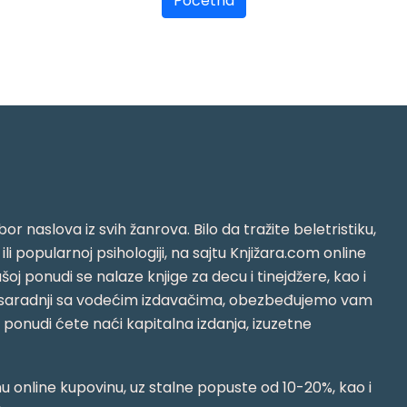
Početna
or naslova iz svih žanrova. Bilo da tražite beletristiku,
i ili popularnoj psihologiji, na sajtu Knjižara.com online
oj ponudi se nalaze knjige za decu i tinejdžere, kao i
jujući saradnji sa vodećim izdavačima, obezbeđujemo vam
j ponudi ćete naći kapitalna izdanja, izuzetne
 online kupovinu, uz stalne popuste od 10-20%, kao i