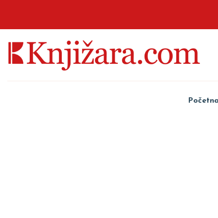
Početn