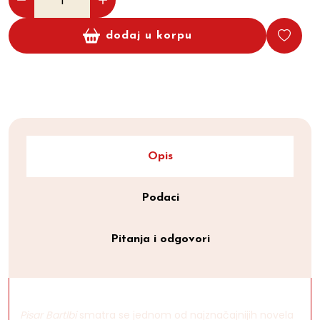
dodaj u korpu
Opis
Podaci
Pitanja i odgovori
Pisar Bartlbi
smatra se jednom od najznačajnijih novela