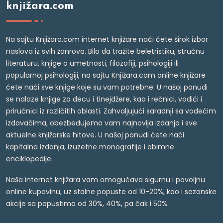
knjižara.com
Na sajtu Knjižara.com internet knjižare naći ćete širok izbor
naslova iz svih žanrova. Bilo da tražite beletristiku, stručnu
literaturu, knjige o umetnosti, filozofiji, psihologiji ili
popularnoj psihologiji, na sajtu Knjižara.com online knjižare
ćete naći sve knjige koje su vam potrebne. U našoj ponudi
se nalaze knjige za decu i tinejdžere, kao i rečnici, vodiči i
priručnici iz različitih oblasti. Zahvaljujući saradnji sa vodećim
izdavačima, obezbeđujemo vam najnovija izdanja i sve
aktuelne knjižarske hitove. U našoj ponudi ćete naći
kapitalna izdanja, izuzetne monografije i obimne
enciklopedije.
Naša internet knjižara vam omogućava sigurnu i povoljnu
online kupovinu, uz stalne popuste od 10-20%, kao i sezonske
akcije sa popustima od 30%, 40%, pa čak i 50%.