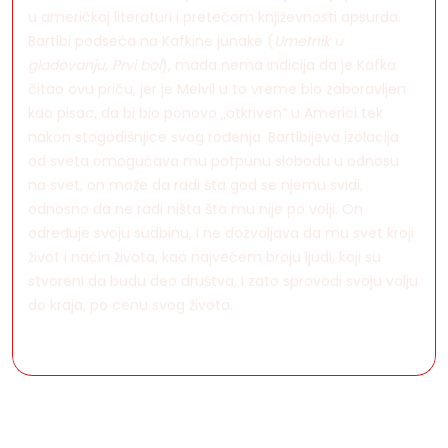
u američkoj literaturi i pretečom književnosti apsurda.
Bartlbi podseća na Kafkine junake (
Umetnik u
gladovanju
,
Prvi bol
), mada nema indicija da je Kafka
čitao ovu priču, jer je Melvil u to vreme bio zaboravljen
kao pisac, da bi bio ponovo „otkriven“ u Americi tek
nakon stogodišnjice svog rođenja. Bartlbijeva izolacija
od sveta omogućava mu potpunu slobodu u odnosu
na svet, on može da radi šta god se njemu svidi,
odnosno da ne radi ništa što mu nije po volji. On
određuje svoju sudbinu, i ne dozvoljava da mu svet kroji
život i način života, kao najvećem broju ljudi, koji su
stvoreni da budu deo društva, i zato sprovodi svoju volju
do kraja, po cenu svog života.