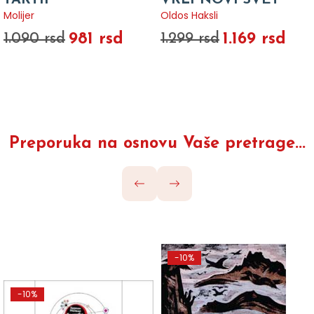
TARTIF
VRLI NOVI SVET
Molijer
Oldos Haksli
981 rsd
1.169 rsd
1.090 rsd
1.299 rsd
Preporuka na osnovu Vaše pretrage...
-10%
-10%