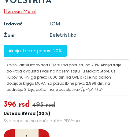
VOLSTRITA
Herman Melvil
LOM
Izdavač:
Beletristika
Žanr:
Akcija: Lom - popust 20%
<p>Svi artikli izdavača LOM su na popustu od 20%. Akcija traje
do kraja avgusta i važi na našem sajtu i u Makart Store. Uz
kupovinu knjiga preko 1.000 din, sa OVE akcije, na poklon
dobijate knjigu MUVA. Za porudžbine preko 2.999 din, na
području Srbije, poštarina je besplatna.</p><p> </p>
396 rsd
495 rsd
Ušteda 99 rsd (20%)
Sve cene su sa uračunatim PDV-om.