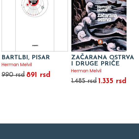
BARTLBI, PISAR
ZAČARANA OSTRVA
I DRUGE PRIČE
Herman Melvil
Herman Melvil
891 rsd
990 rsd
1.335 rsd
1.485 rsd