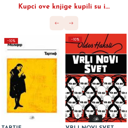
Kupci ove knjige kupili su i...
-10%
-10%