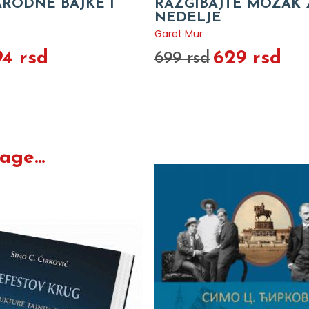
ARODNE BAJKE I
RAZGIBAJTE MOZAK Z
NEDELJE
Garet Mur
94 rsd
629 rsd
699 rsd
ge...