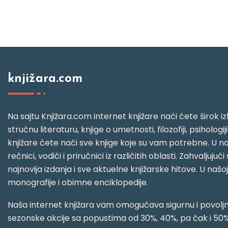
knjižara.com
Na sajtu Knjižara.com internet knjižare naći ćete širok izb
stručnu literaturu, knjige o umetnosti, filozofiji, psihologij
knjižare ćete naći sve knjige koje su vam potrebne. U naš
rečnici, vodiči i priručnici iz različitih oblasti. Zahval
najnovija izdanja i sve aktuelne knjižarske hitove. U našo
monografije i obimne enciklopedije.
Naša internet knjižara vam omogućava sigurnu i povoljnu
sezonske akcije sa popustima od 30%, 40%, pa čak i 50%