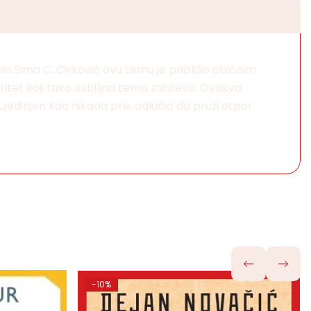
in Sima C. Ćirković ovu temu je približio običnim
ritet koji tako ozbiljna tema zahteva. Ovakva
jedinjen kao nikada pre, odlučio da pruži otpor
-10%