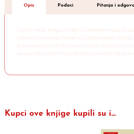
Opis
Podaci
Pitanja i odgovo
Oganj i nada, knjiga o Srbiji u I svetskom ratu, po
ljudima i pre svega mladima, pripovedajući sažeto,
pripovedačka tehnika prosto uvlači čitaoca u ta st
neuporedivo jačem neprijatelju, spreman da plati 
Kupci ove knjige kupili su i...