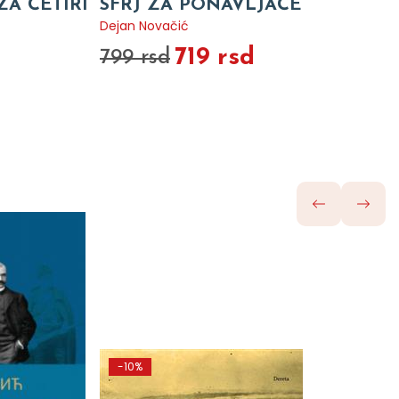
A ČETIRI
SFRJ ZA PONAVLJAČE
Dejan Novačić
719 rsd
799 rsd
-10%