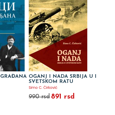
OGRAĐANA
OGANJ I NADA SRBIJA U I
SVETSKOM RATU
Simo C. Ćirković
891 rsd
990 rsd