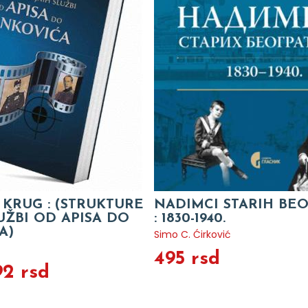
KRUG : (STRUKTURE
NADIMCI STARIH BE
UŽBI OD APISA DO
: 1830-1940.
A)
Simo C. Ćirković
495 rsd
92 rsd