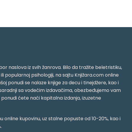
or naslova iz svih žanrova. Bilo da tražite beletristiku,
i ili popularnoj psihologiji, na sajtu Knjižara.com online
oj ponudi se nalaze knjige za decu i tinejdžere, kao i
jujući saradnji sa vodećim izdavačima, obezbeđujemo vam
j ponudi ćete naći kapitalna izdanja, izuzetne
 online kupovinu, uz stalne popuste od 10-20%, kao i
.