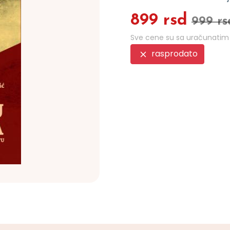
899 rsd
999 rs
Sve cene su sa uračunati
rasprodato