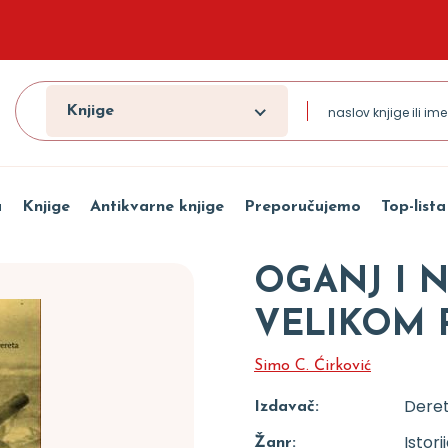
Knjige
a
Knjige
Antikvarne knjige
Preporučujemo
Top-lista
OGANJ I N
VELIKOM R
Simo C. Ćirković
Dere
Izdavač:
Istori
Žanr: