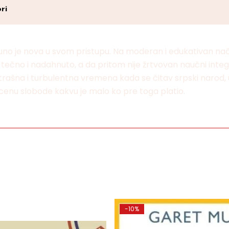
ri
tpuno je nova u svom pristupu. Na moderan i edukativan nač
 tečno i nadahnuto, a da pritom nije žrtvovan naučni integ
rašna i turbulentna vremena kada se čitav srpski narod, u
cenu slobode kakvu je malo ko pre toga platio.
-10%