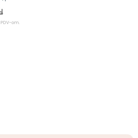
d
m PDV-om.