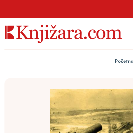
Početn