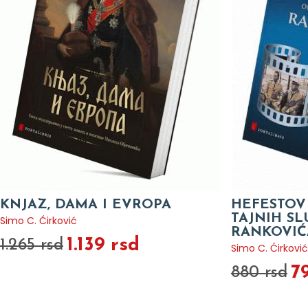
KNJAZ, DAMA I EVROPA
HEFESTOV 
TAJNIH SL
Simo C. Ćirković
RANKOVIĆ
1.139 rsd
1.265 rsd
Simo C. Ćirković
7
880 rsd