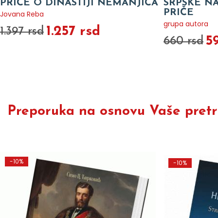
PRIČE O DINASTIJI NEMANJIĆA
SRPSKE N
PRIČE
Jovana Reba
grupa autora
1.257 rsd
1.397 rsd
5
660 rsd
Preporuka na osnovu Vaše pretra
-10%
-10%