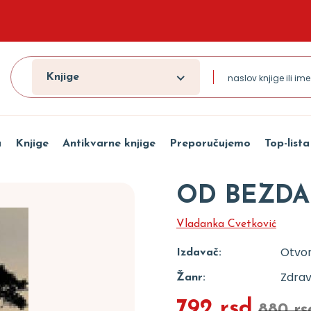
Knjige
a
Knjige
Antikvarne knjige
Preporučujemo
Top-lista
OD BEZDA
Vladanka Cvetković
Otvor
Izdavač:
Zdravl
Žanr:
792 rsd
880 rs