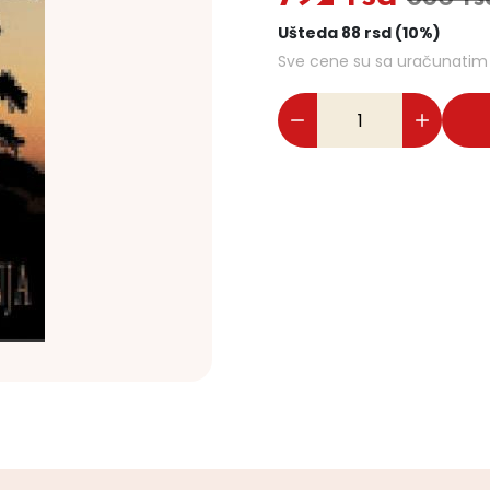
Ušteda 88 rsd (10%)
Sve cene su sa uračunati