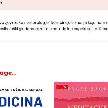
ri
ve „jevrejske numerologije“ kombinujući znanja koja nam 
psihološki gledano rezultat metoda introspekcije... V. R. Is
ge...
-10%