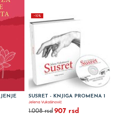
-10%
LJENJE
SUSRET - KNJIGA PROMENA 1
Jelena Vukašinović
907 rsd
1.008 rsd