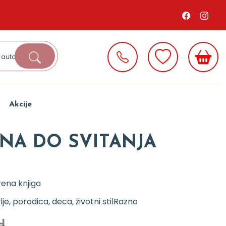
Akcije
NA DO SVITANJA
ena knjiga
je, porodica, deca, životni stil
Razno
d