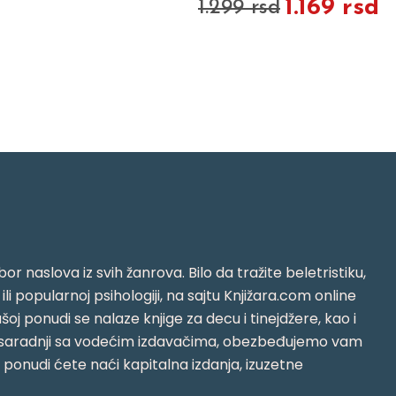
1.169 rsd
1.299 rsd
or naslova iz svih žanrova. Bilo da tražite beletristiku,
i ili popularnoj psihologiji, na sajtu Knjižara.com online
oj ponudi se nalaze knjige za decu i tinejdžere, kao i
jujući saradnji sa vodećim izdavačima, obezbeđujemo vam
j ponudi ćete naći kapitalna izdanja, izuzetne