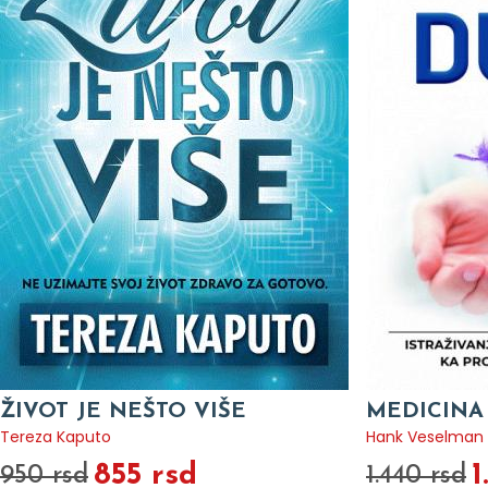
ŽIVOT JE NEŠTO VIŠE
MEDICINA
Tereza Kaputo
Hank Veselman
855 rsd
1
950 rsd
1.440 rsd