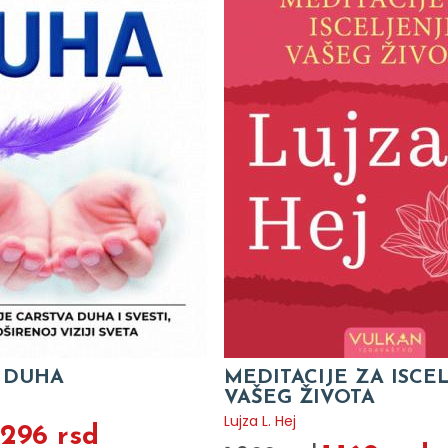
 DUHA
MEDITACIJE ZA ISCE
VAŠEG ŽIVOTA
Lujza L. Hej
.296 rsd