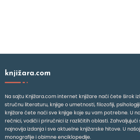
knjižara.com
Na sajtu Knjižara.com internet knjižare naći ćete širok izb
stručnu literaturu, knjige o umetnosti, filozofiji, psihologij
knjižare ćete naći sve knjige koje su vam potrebne. U naš
rečnici, vodiči i priručnici iz različitih oblasti. Zahval
najnovija izdanja i sve aktuelne knjižarske hitove. U našo
monografije i obimne enciklopedije.