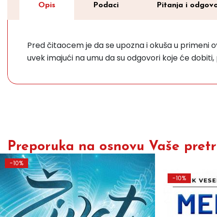
Opis
Podaci
Pitanja i odgovo
Pred čitaocem je da se upozna i okuša u primeni o
uvek imajući na umu da su odgovori koje će dobiti, 
Preporuka na osnovu Vaše pretra
-10%
-10%