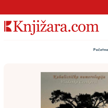
Početn