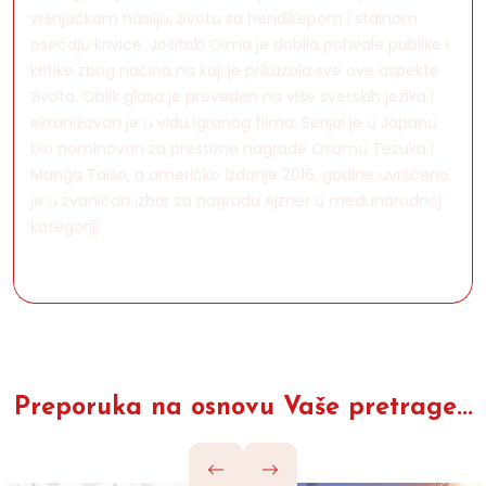
vršnjačkom nasilju, životu sa hendikepom i stalnom
osećaju krivice. Jošitoki Oima je dobila pohvale publike i
kritike zbog načina na koji je prikazala sve ove aspekte
života. Oblik glasa je preveden na više svetskih jezika i
ekranizovan je u vidu igranog filma. Serijal je u Japanu
bio nominovan za prestižne nagrade Osamu Tezuka i
Manga Taišo, a američko izdanje 2016. godine uvršćeno
je u zvaničan izbor za nagradu Ajzner u međunarodnoj
kategoriji.
Preporuka na osnovu Vaše pretrage...