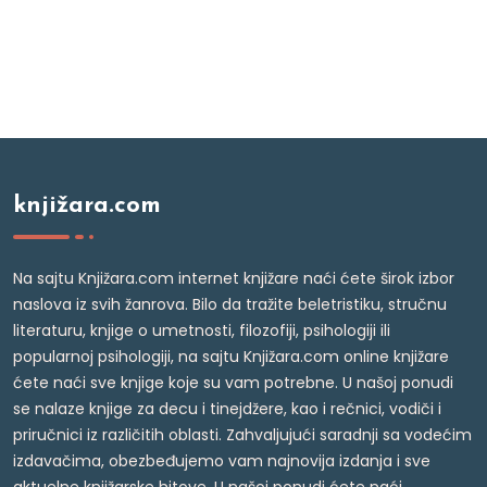
knjižara.com
Na sajtu Knjižara.com internet knjižare naći ćete širok izbor
naslova iz svih žanrova. Bilo da tražite beletristiku, stručnu
literaturu, knjige o umetnosti, filozofiji, psihologiji ili
popularnoj psihologiji, na sajtu Knjižara.com online knjižare
ćete naći sve knjige koje su vam potrebne. U našoj ponudi
se nalaze knjige za decu i tinejdžere, kao i rečnici, vodiči i
priručnici iz različitih oblasti. Zahvaljujući saradnji sa vodećim
izdavačima, obezbeđujemo vam najnovija izdanja i sve
aktuelne knjižarske hitove. U našoj ponudi ćete naći