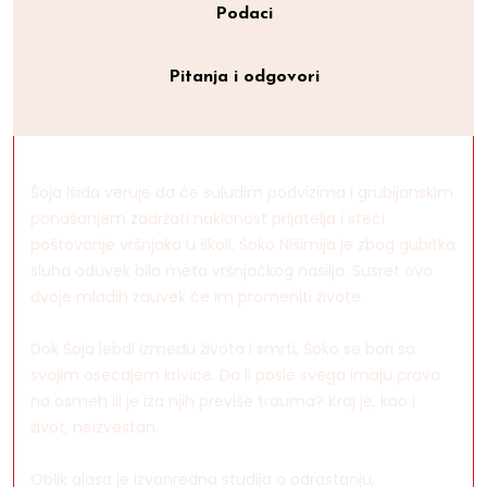
Podaci
Pitanja i odgovori
Šoja Išida veruje da će suludim podvizima i grubijanskim
ponašanjem zadržati naklonost prijatelja i steći
poštovanje vršnjaka u školi. Šoko Nišimija je zbog gubitka
sluha oduvek bila meta vršnjačkog nasilja. Susret ovo
dvoje mladih zauvek će im promeniti živote.
Dok Šoja lebdi između života i smrti, Šoko se bori sa
svojim osećajem krivice. Da li posle svega imaju prava
na osmeh ili je iza njih previše trauma? Kraj je, kao i
život, neizvestan.
Oblik glasa je izvanredna studija o odrastanju,