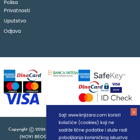
Polisa
Privatnosti
Uputstvo
Odjava
Sajt www.knjizara.com koristi
kolačiće (cookies) koji ne
sadrže lične podatke i služe radi
Copyright
2026 Knjizara.com - MAKART DOO BEOGRAD
poboljšanja korisničkog iskustva
(NOVI BEOGRAD), PIB: 105184104, MB: 20337524