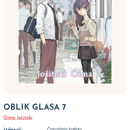
OBLIK GLASA 7
Oima Jošitoki
Čarobna knjiga
Izdavač: