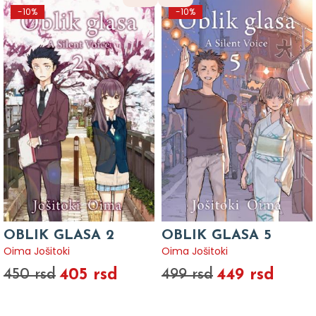
-10%
-10%
OBLIK GLASA 2
OBLIK GLASA 5
Oima Jošitoki
Oima Jošitoki
405 rsd
449 rsd
450 rsd
499 rsd