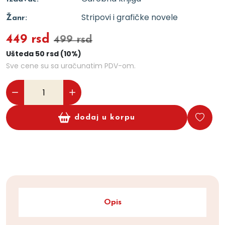
Stripovi i grafičke novele
Žanr:
449 rsd
499 rsd
Ušteda 50 rsd (10%)
Sve cene su sa uračunatim PDV-om.
dodaj u korpu
Opis