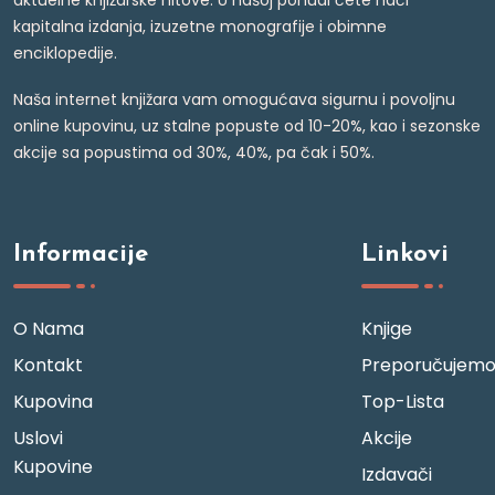
kapitalna izdanja, izuzetne monografije i obimne
enciklopedije.
Naša internet knjižara vam omogućava sigurnu i povoljnu
online kupovinu, uz stalne popuste od 10-20%, kao i sezonske
akcije sa popustima od 30%, 40%, pa čak i 50%.
Informacije
Linkovi
O Nama
Knjige
Kontakt
Preporučujem
Kupovina
Top-Lista
Uslovi
Akcije
Kupovine
Izdavači