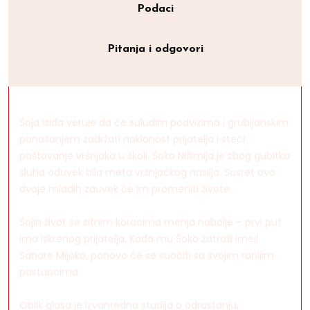
Podaci
Pitanja i odgovori
Šoja Išida veruje da će suludim podvizima i grubijanskim
ponašanjem zadržati naklonost prijatelja i steći
poštovanje vršnjaka u školi. Šoko Nišimija je zbog gubitka
sluha oduvek bila meta vršnjačkog nasilja. Susret ovo
dvoje mladih zauvek će im promeniti živote.
Šojin život se sitnim koracima menja nabolje – prvi put
ima iskrenog prijatelja. Kada mu Šoko zatraži imejl
Sahare Mijoko, ponovo će se suočiti sa svojim ranijim
postupcima.
OblIk glasa je izvanredna studija o odrastanju,