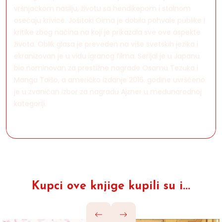
vršnjačkom nasilju, životu sa hendikepom i stalnom
osećaju krivice. Jošitoki Oima je dobila pohvale publike i
kritike zbog načina na koji je prikazala sve ove aspekte
života. OblIk glasa je preveden na više svetskih jezika i
ekranizovan je u vidu igranog filma. Serijal je u Japanu
bio nominovan za prestižne nagrade Osamu Tezuka i
Manga Taišo, a američko izdanje 2016. godine uvršćeno
je u zvaničan izbor za nagradu Ajzner u međunarodnoj
kategoriji.
Kupci ove knjige kupili su i...