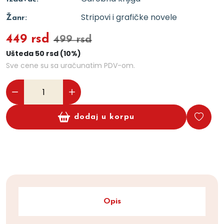
Stripovi i grafičke novele
Žanr:
449 rsd
499 rsd
Ušteda 50 rsd (10%)
Sve cene su sa uračunatim PDV-om.
dodaj u korpu
Opis