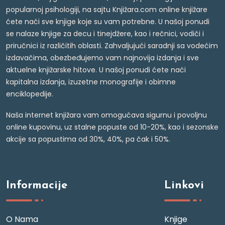
popularnoj psihologiji, na sajtu Knjižara.com online knjižare
ćete naći sve knjige koje su vam potrebne. U našoj ponudi
se nalaze knjige za decu i tinejdžere, kao i rečnici, vodiči i
priručnici iz različitih oblasti. Zahvaljujući saradnji sa vodećim
izdavačima, obezbeđujemo vam najnovija izdanja i sve
aktuelne knjižarske hitove. U našoj ponudi ćete naći
kapitalna izdanja, izuzetne monografije i obimne
enciklopedije.
Naša internet knjižara vam omogućava sigurnu i povoljnu
online kupovinu, uz stalne popuste od 10-20%, kao i sezonske
akcije sa popustima od 30%, 40%, pa čak i 50%.
Informacije
Linkovi
O Nama
Knjige