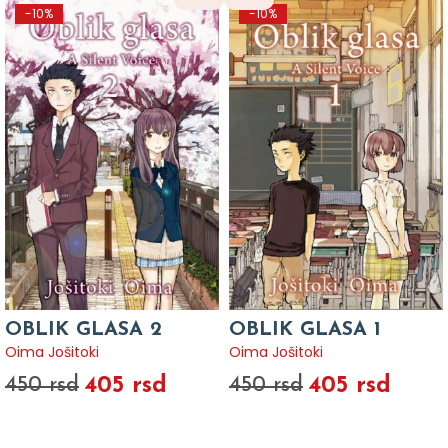
-10%
-10%
OBLIK GLASA 2
OBLIK GLASA 1
Oima Jošitoki
Oima Jošitoki
405 rsd
405 rsd
450 rsd
450 rsd