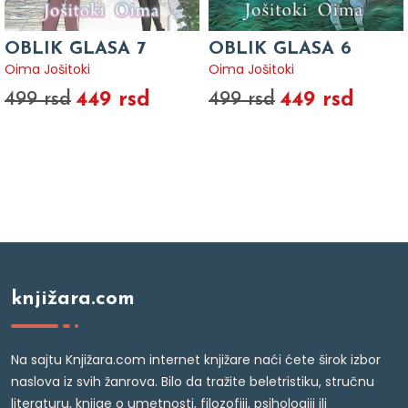
OBLIK GLASA 7
OBLIK GLASA 6
Oima Jošitoki
Oima Jošitoki
449 rsd
449 rsd
499 rsd
499 rsd
knjižara.com
Na sajtu Knjižara.com internet knjižare naći ćete širok izbor
naslova iz svih žanrova. Bilo da tražite beletristiku, stručnu
literaturu, knjige o umetnosti, filozofiji, psihologiji ili