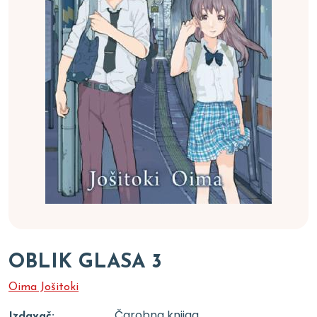
OBLIK GLASA 3
Oima Jošitoki
Čarobna knjiga
Izdavač: