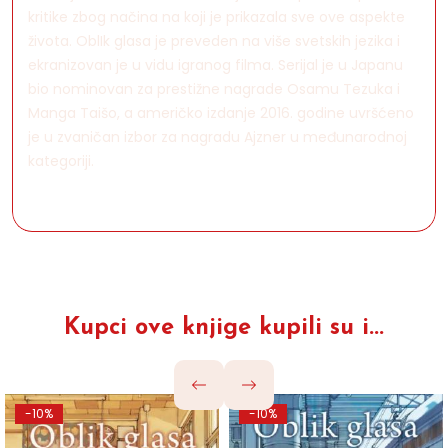
kritike zbog načina na koji je prikazala sve ove aspekte
života. OblIk glasa je preveden na više svetskih jezika i
ekranizovan je u vidu igranog filma. Serijal je u Japanu
bio nominovan za prestižne nagrade Osamu Tezuka i
Manga Taišo, a američko izdanje 2016. godine uvršćeno
je u zvaničan izbor za nagradu Ajzner u međunarodnoj
kategoriji.
Kupci ove knjige kupili su i...
-10%
-10%