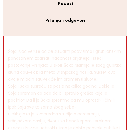
Podaci
Pitanja i odgovori
Šoja Išida veruje da će suludim podvizima i grubijanskim
ponašanjem zadržati naklonost prijatelja i steći
poštovanje vršnjaka u školi. Šoko Nišimija je zbog gubitka
sluha oduvek bila meta vršnjačkog nasilja. Susret ovo
dvoje mladih zauvek će im promeniti živote.
Šoja i Šoko susreću se posle nekoliko godina. Dokle je
Šoja spreman da ode da bi ispravio greške koje je
počinio? Da li je Šoko spremna da mu oprosti? I čini li
ipak Šoja sve to samo zbog sebe?
OblIk glasa je izvanredna studija o odrastanju,
vršnjačkom nasilju, životu sa hendikepom i stalnom
osećaju krivice. Jošitoki Oima je dobila pohvale publike i