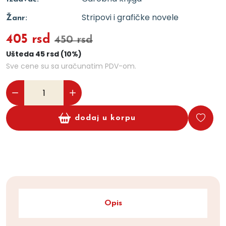
Stripovi i grafičke novele
Žanr:
405 rsd
450 rsd
Ušteda 45 rsd (10%)
Sve cene su sa uračunatim PDV-om.
dodaj u korpu
Opis