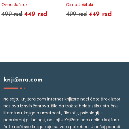
Oima Jošitoki
Oima Jošitoki
449 rsd
449 rsd
499 rsd
499 rsd
knjižara.com
Na sajtu Knjižara.com internet knjižare naći ćete širok izbor
naslova iz svih žanrova. Bilo da tražite beletristiku, stručnu
literaturu, knjige o umetnosti, filozofiji, psihologiji ili
popularnoj psihologiji, na sajtu Knjižara.com online knjižare
ćete naći sve knjige koje su vam potrebne. U našoj ponudi