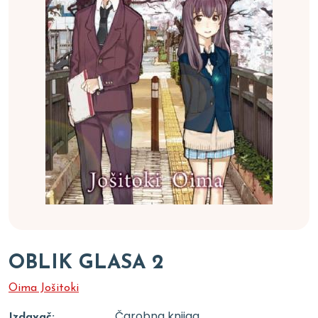
OBLIK GLASA 2
Oima Jošitoki
Čarobna knjiga
Izdavač: