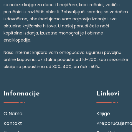
se nalaze knjige za decu i tinejdžere, kao i rečnici, vodiči i
priručnici iz različitih oblasti. Zahvaljujući saradnji sa vodećim
izdavačima, obezbeđujemo vam najnovija izdanja i sve
aktuelne knjižarske hitove. U našoj ponudi ćete naći
kapitalna izdanja, izuzetne monografije i obimne
enciklopedije.
Naša internet knjižara vam omogućava sigurnu i povoljnu
online kupovinu, uz stalne popuste od 10-20%, kao i sezonske
akcije sa popustima od 30%, 40%, pa čak i 50%.
Informacije
Linkovi
O Nama
Knjige
Kontakt
Preporučujem