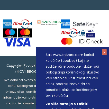
Sajt www.knjizara.com koristi
kolačiće (cookies) koji ne
sadrže lične podatke i služe radi
Copyright
2026 Knjizara.com - MAKART DOO BEOGRAD
poboljšanja korisničkog iskustva
(NOVI BEOGRAD), PIB: 105184104, MB: 20337524
veb stranice. Prisutnost na veb
Sve cene na ovom sajtu iskazane su u dinarima. PDV je uračunat u
sajtu, podrazumeva da se
cenu. Nastojimo da budemo što precizniji u opisu proizvoda,
posetioci slažu sa korišćenjem
prikazu slika i samih cena, ali ne možemo garantovati da su sve
ovih kolačića.
informacije kompletne i bez grešaka. Svi artikli prikazani na sajtu su
deo naše ponude i ne podrazumeva da su dostupni u svakom
Za više detalja o zaštiti