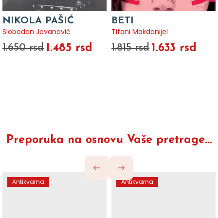
NIKOLA PAŠIĆ
BETI
Slobodan Jovanović
Tifani Makdanijel
1.485 rsd
1.633 rsd
1.650 rsd
1.815 rsd
Preporuka na osnovu Vaše pretrage...
Antikvarna
Antikvarna