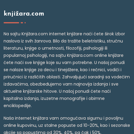
knjižara.com
Na sajtu Knjižara.com internet knjižare naći ćete širok izbor
naslova iz svih žanrova. Bilo da tražite beletristiku, stručnu
literaturu, knjige o umetnosti, filozofiji, psihologiji ili
popularnoj psihologiji, na sajtu Knjižara.com online knjižare
ćete naći sve knjige koje su vam potrebne. U našoj ponudi
se nalaze knjige za decu i tinejdžere, kao i rečnici, vodiči i
priručnici iz različitih oblasti. Zahvaljujući saradnji sa vodećim
izdavačima, obezbeđujemo vam najnovija izdanja i sve
aktuelne knjižarske hitove. U našoj ponudi ćete naći
kapitalna izdanja, izuzetne monografije i obimne
enciklopedije.
Naša internet knjižara vam omogućava sigurnu i povoljnu
online kupovinu, uz stalne popuste od 10-20%, kao i sezonske
akcije sa popustima od 30%, 40%, pa čak i 50%.