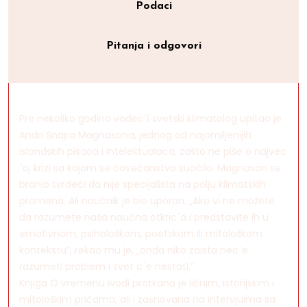
Podaci
Pitanja i odgovori
Pre nekoliko godina vodec´i svetski klimatolog upitao je
Andri Snajra Magnasona, jednog od najomiljenijih
islandskih pisaca i intelektualaca, zašto ne piše o najvec
´oj krizi sa kojom se čovečanstvo suočilo. Magnason se
branio tvrdeći da nije specijalista na polju klimatskih
promena. Ali naučnik je bio uporan: „Ako vi ne možete
da razumete naša naučna otkric´a i predstavite ih u
emotivnom, psihološkom, poetskom ili mitološkom
kontekstu”, rekao mu je, „onda niko zaista nec´e
razumeti problem i svet c´e nestati.”
Knjiga O vremenu ivodi protkana je ličnim, istorijskim i
mitološkim pričama, ali i zasnovana na intervjuima sa