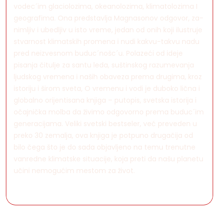
vodec´im glaciolozima, okeanolozima, klimatolozima I
geografima. Ona predstavlja Magnasonov odgovor, za-
nimljiv i ubedljiv u isto vreme, jedan od onih koji ilustruje
stvarnost klimatskih promena i nudi kakvu-takvu nadu
pred neizvesnom buduc´nošc´u. Polazeći od ideje
pisanja čitulje za santu leda, suštinskog razumevanja
ljudskog vremena i naših obaveza prema drugima, kroz
istoriju i širom sveta, O vremenu i vodi je duboko lična i
globalno orijentisana knjiga – putopis, svetska istorija i
očajnička molba da živimo odgovorno prema buduc´im
generacijama. Veliki svetski bestseler, već preveden u
preko 30 zemalja, ova knjiga je potpuno drugačija od
bilo čega što je do sada objavljeno na temu trenutne
vanredne klimatske situacije, koja preti da našu planetu
učini nemogućim mestom za život.