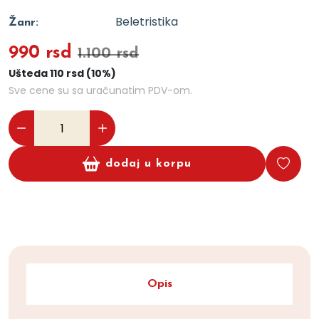
Beletristika
Žanr:
990 rsd
1.100 rsd
Ušteda 110 rsd (10%)
Sve cene su sa uračunatim PDV-om.
dodaj u korpu
Opis