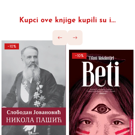
Kupci ove knjige kupili su i...
-10%
-10%