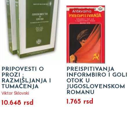
Antikvarna
PRIPOVESTI O
PREISPITIVANJA
PROZI :
INFORMBIRO I GOLI
RAZMIŠLJANJA I
OTOK U
TUMAČENJA
JUGOSLOVENSKOM
ROMANU
Viktor Šklovski
1.765 rsd
10.648 rsd