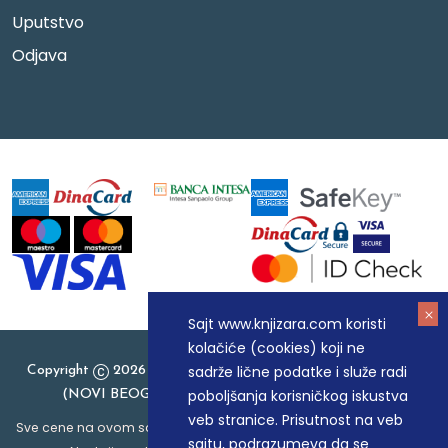
Uputstvo
Odjava
Sajt www.knjizara.com koristi
kolačiće (cookies) koji ne
sadrže lične podatke i služe radi
Copyright
2026 Knjizara.com - MAKART DOO BEOGRAD
poboljšanja korisničkog iskustva
(NOVI BEOGRAD), PIB: 105184104, MB: 20337524
veb stranice. Prisutnost na veb
Sve cene na ovom sajtu iskazane su u dinarima. PDV je uračunat u
sajtu, podrazumeva da se