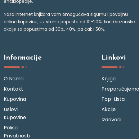
enciklopedije.
Naša internet knjižara vam omogućava sigurnu i povoljnu
online kupovinu, uz stalne popuste od 10-20%, kao i sezonske
akcije sa popustima od 30%, 40%, pa čak i 50%.
Informacije
Linkovi
O Nama
Knjige
Kontakt
Preporučujem
Kupovina
Top-Lista
Uslovi
Akcije
Kupovine
Izdavači
Polisa
Privatnosti