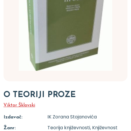
O TEORIJI PROZE
Viktor Šklovski
IK Zorana Stojanovića
Izdavač:
Teorija književnosti, Književnost
Žanr: