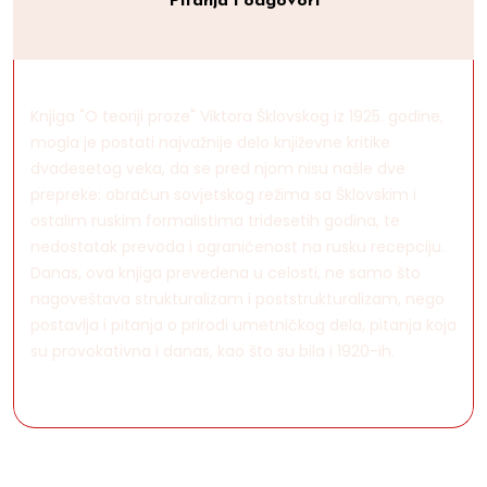
Pitanja i odgovori
Knjiga "O teoriji proze" Viktora Šklovskog iz 1925. godine,
mogla je postati najvažnije delo književne kritike
dvadesetog veka, da se pred njom nisu našle dve
prepreke: obračun sovjetskog režima sa Šklovskim i
ostalim ruskim formalistima tridesetih godina, te
nedostatak prevoda i ograničenost na rusku recepciju.
Danas, ova knjiga prevedena u celosti, ne samo što
nagoveštava strukturalizam i poststrukturalizam, nego
postavlja i pitanja o prirodi umetničkog dela, pitanja koja
su provokativna i danas, kao što su bila i 1920-ih.