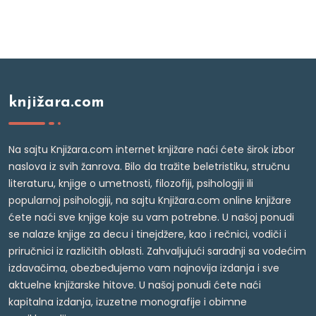
knjižara.com
Na sajtu Knjižara.com internet knjižare naći ćete širok izbor
naslova iz svih žanrova. Bilo da tražite beletristiku, stručnu
literaturu, knjige o umetnosti, filozofiji, psihologiji ili
popularnoj psihologiji, na sajtu Knjižara.com online knjižare
ćete naći sve knjige koje su vam potrebne. U našoj ponudi
se nalaze knjige za decu i tinejdžere, kao i rečnici, vodiči i
priručnici iz različitih oblasti. Zahvaljujući saradnji sa vodećim
izdavačima, obezbeđujemo vam najnovija izdanja i sve
aktuelne knjižarske hitove. U našoj ponudi ćete naći
kapitalna izdanja, izuzetne monografije i obimne