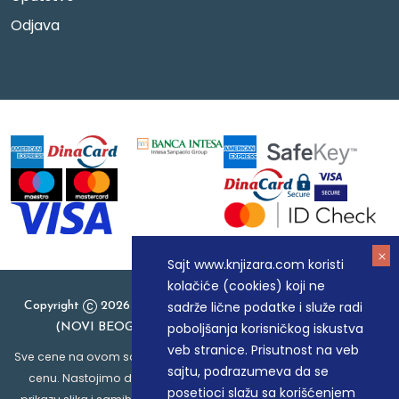
Odjava
Sajt www.knjizara.com koristi
kolačiće (cookies) koji ne
sadrže lične podatke i služe radi
Copyright
2026 Knjizara.com - MAKART DOO BEOGRAD
poboljšanja korisničkog iskustva
(NOVI BEOGRAD), PIB: 105184104, MB: 20337524
veb stranice. Prisutnost na veb
Sve cene na ovom sajtu iskazane su u dinarima. PDV je uračunat u
sajtu, podrazumeva da se
cenu. Nastojimo da budemo što precizniji u opisu proizvoda,
posetioci slažu sa korišćenjem