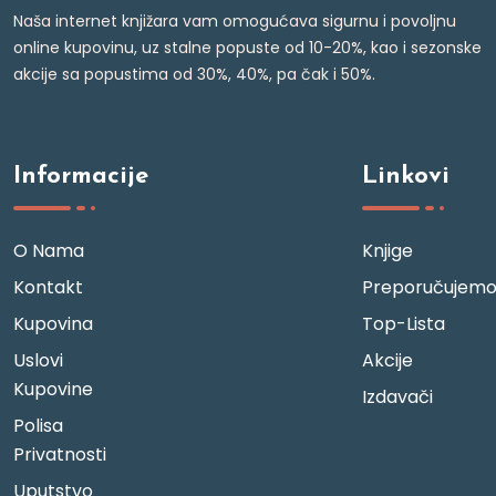
Naša internet knjižara vam omogućava sigurnu i povoljnu
online kupovinu, uz stalne popuste od 10-20%, kao i sezonske
akcije sa popustima od 30%, 40%, pa čak i 50%.
Informacije
Linkovi
O Nama
Knjige
Kontakt
Preporučujem
Kupovina
Top-Lista
Uslovi
Akcije
Kupovine
Izdavači
Polisa
Privatnosti
Uputstvo