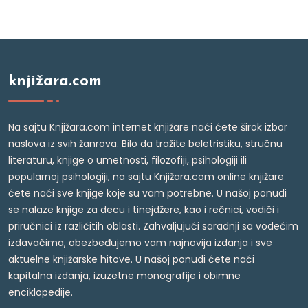
knjižara.com
Na sajtu Knjižara.com internet knjižare naći ćete širok izbor
naslova iz svih žanrova. Bilo da tražite beletristiku, stručnu
literaturu, knjige o umetnosti, filozofiji, psihologiji ili
popularnoj psihologiji, na sajtu Knjižara.com online knjižare
ćete naći sve knjige koje su vam potrebne. U našoj ponudi
se nalaze knjige za decu i tinejdžere, kao i rečnici, vodiči i
priručnici iz različitih oblasti. Zahvaljujući saradnji sa vodećim
izdavačima, obezbeđujemo vam najnovija izdanja i sve
aktuelne knjižarske hitove. U našoj ponudi ćete naći
kapitalna izdanja, izuzetne monografije i obimne
enciklopedije.