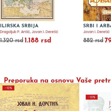
ILIRSKA SRBIJA
SRBI I AR
Dragoljub P. Antić
,
Jovan I. Deretić
Jovan I. Deretić
1.188 rsd
7
1.320 rsd
882 rsd
Preporuka na osnovu Vaše pretra
-10%
-10%