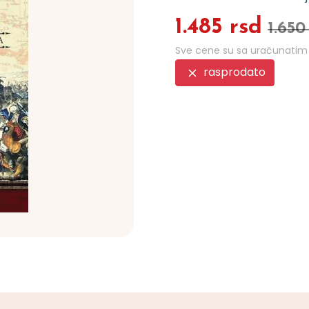
1.485 rsd
1.650
Sve cene su sa uračunati
rasprodato