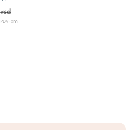
 rsd
m PDV-om.