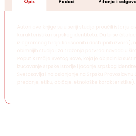
Opis
Podaci
Pitanja i odgovo
Autori ove knjige su u seriji studija proučili istoriju 
karakteristika i srpskog identiteta. Da bi se čitala
iz ogromnog broja korišćenih i dostupnih izvora), n
obimnijih studija i za traženja potvrda navoda u š
Poput Krmčije Svetog Save, koja je objedinila sušt
izučavanje srpske istorije i jačanje srpskog identi
Svetosavlja i na oslanjanje na Srpsku Pravoslavnu 
predanje, etiku, običaje, etnološke karakteristike).