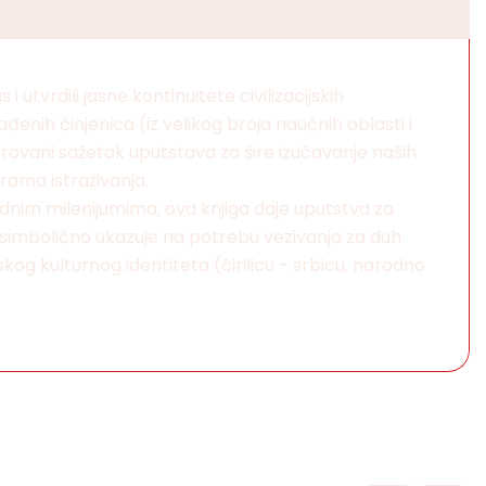
 i utvrdili jasne kontinuitete civilizacijskih
đenih činjenica (iz velikog broja naučnih oblasti i
strovani sažetak uputstava za šire izučavanje naših
rama istraživanja.
odnim milenijumima, ova knjiga daje uputstva za
se simbolično ukazuje na potrebu vezivanja za duh
og kulturnog identiteta (ćirilicu - srbicu, narodno