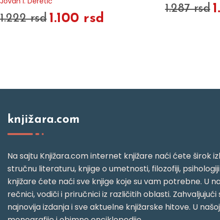
Jovan I. Deretić
1
1.287 rsd
1.100 rsd
1.222 rsd
knjižara.com
Na sajtu Knjižara.com internet knjižare naći ćete širok izb
stručnu literaturu, knjige o umetnosti, filozofiji, psihologij
knjižare ćete naći sve knjige koje su vam potrebne. U naš
rečnici, vodiči i priručnici iz različitih oblasti. Zahval
najnovija izdanja i sve aktuelne knjižarske hitove. U našo
monografije i obimne enciklopedije.