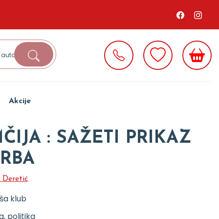
Akcije
IJA : SAŽETI PRIKAZ
SRBA
. Deretić
ša klub
ja, politika