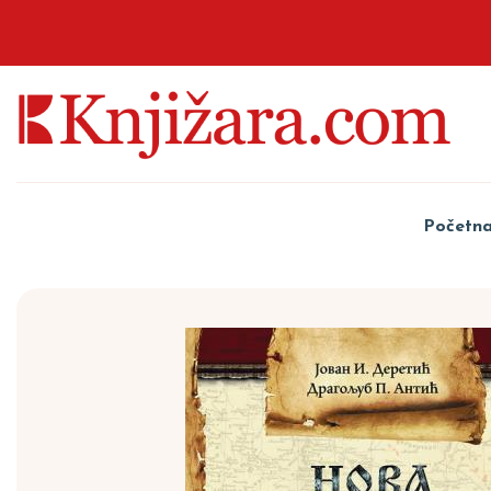
Početn