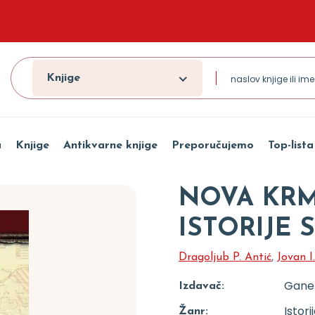
Knjige
a
Knjige
Antikvarne knjige
Preporučujemo
Top-lista
NOVA KRMČ
ISTORIJE 
Dragoljub P. Antić
,
Jovan I
Gane
Izdavač:
Istori
Žanr: