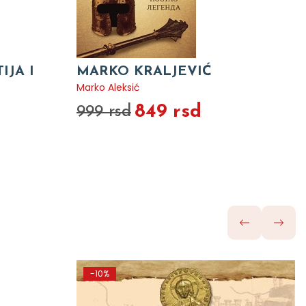
IJA I
MARKO KRALJEVIĆ
Marko Aleksić
849 rsd
999 rsd
-10%