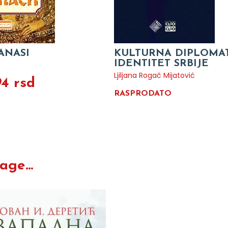
BANASI
KULTURNA DIPLOMAT
IDENTITET SRBIJE
Ljiljana Rogač Mijatović
94 rsd
RASPRODATO
ge...