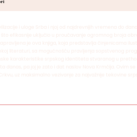
ri
civilizacije i uloge Srba i njoj od najdrevnijih vremena do danas
c što efikasnije uključio u proučavanje ogromnog broja obra
apravljena je ova knjiga, koja predstavlja činjenicama ilu
irokoj literaturi, sa mogućnošću pravljenja sopstvenog prog
inske karakteristike srpskog identiteta stvaranog u preth
teta danas, pa joj je zato i dat naslov Nova Krmčija. Ovim 
Crkvu, uz maksimalno vezivanje za najvažnije tekovine srpsk