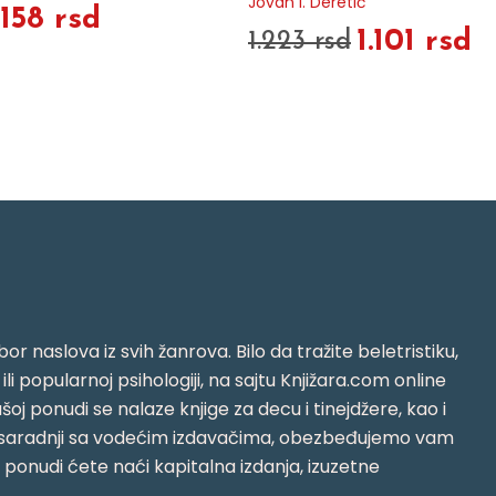
Jovan I. Deretić
.158 rsd
1.101 rsd
1.223 rsd
or naslova iz svih žanrova. Bilo da tražite beletristiku,
i ili popularnoj psihologiji, na sajtu Knjižara.com online
oj ponudi se nalaze knjige za decu i tinejdžere, kao i
jujući saradnji sa vodećim izdavačima, obezbeđujemo vam
j ponudi ćete naći kapitalna izdanja, izuzetne