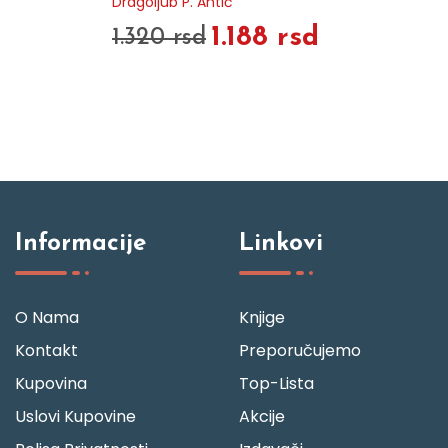
Dragoljub P. Antić
1.188 rsd
1.320 rsd
Informacije
Linkovi
O Nama
Knjige
Kontakt
Preporučujemo
Kupovina
Top-Lista
Uslovi Kupovine
Akcije