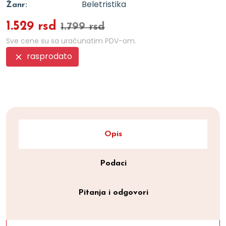
Beletristika
Žanr:
1.529 rsd
1.799 rsd
Sve cene su sa uračunatim PDV-om.
rasprodato
Opis
Podaci
Pitanja i odgovori