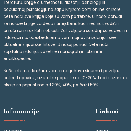
literaturu, knjige o umetnosti, filozofiji, psihologiji ili
popularnoj psihologiji, na sajtu Knjižara.com online knjižare
ćete naći sve knjige koje su vam potrebne. U našoj ponudi
se nalaze knjige za decu i tinejdžere, kao i rečnici, vodiči i
priručnici iz različitih oblasti. Zahvaljujući saradnji sa vodećim
izdavačima, obezbeđujemo vam najnovija izdanja i sve
aktuelne knjižarske hitove. U našoj ponudi ćete naći
kapitalna izdanja, izuzetne monografije i obimne
enciklopedije.
Naša internet knjižara vam omogućava sigurnu i povoljnu
online kupovinu, uz stalne popuste od 10-20%, kao i sezonske
akcije sa popustima od 30%, 40%, pa čak i 50%.
Informacije
Linkovi