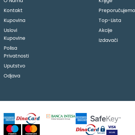
O Nama
Knjige
Kontakt
Preporučujem
Kupovina
Top-Lista
Uslovi
Akcije
Kupovine
Izdavači
Polisa
Privatnosti
Uputstvo
Odjava