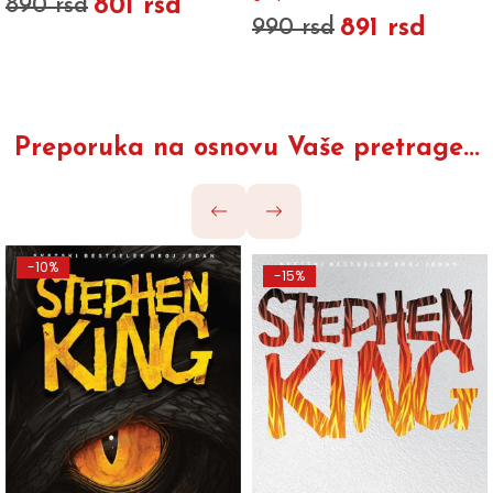
801 rsd
890 rsd
891 rsd
990 rsd
Preporuka na osnovu Vaše pretrage...
-10%
-15%