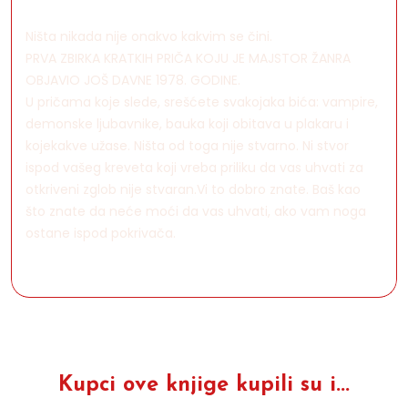
Ništa nikada nije onakvo kakvim se čini.
PRVA ZBIRKA KRATKIH PRIČA KOJU JE MAJSTOR ŽANRA
OBJAVIO JOŠ DAVNE 1978. GODINE.
U pričama koje slede, srešćete svakojaka bića: vampire,
demonske ljubavnike, bauka koji obitava u plakaru i
kojekakve užase. Ništa od toga nije stvarno. Ni stvor
ispod vašeg kreveta koji vreba priliku da vas uhvati za
otkriveni zglob nije stvaran.Vi to dobro znate. Baš kao
što znate da neće moći da vas uhvati, ako vam noga
ostane ispod pokrivača.
Kupci ove knjige kupili su i...