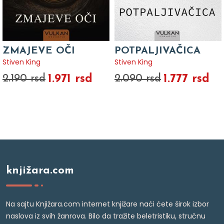
ZMAJEVE OČI
POTPALJIVAČICA
Stiven King
Stiven King
1.971 rsd
1.777 rsd
2.190 rsd
2.090 rsd
knjižara.com
Na sajtu Knjižara.com internet knjižare naći ćete širok izbor
naslova iz svih žanrova. Bilo da tražite beletristiku, stručnu