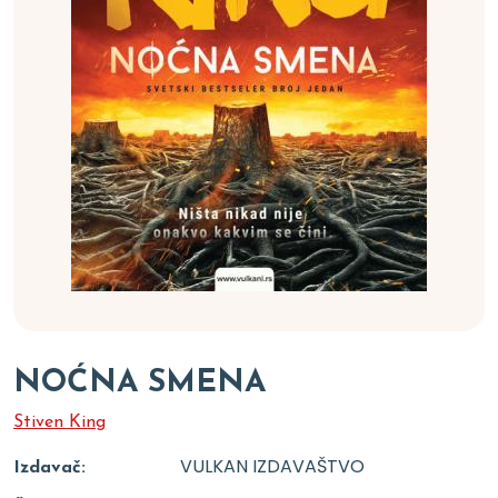
NOĆNA SMENA
Stiven King
VULKAN IZDAVAŠTVO
Izdavač: