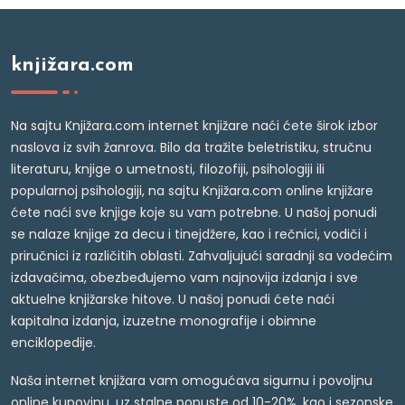
knjižara.com
Na sajtu Knjižara.com internet knjižare naći ćete širok izbor
naslova iz svih žanrova. Bilo da tražite beletristiku, stručnu
literaturu, knjige o umetnosti, filozofiji, psihologiji ili
popularnoj psihologiji, na sajtu Knjižara.com online knjižare
ćete naći sve knjige koje su vam potrebne. U našoj ponudi
se nalaze knjige za decu i tinejdžere, kao i rečnici, vodiči i
priručnici iz različitih oblasti. Zahvaljujući saradnji sa vodećim
izdavačima, obezbeđujemo vam najnovija izdanja i sve
aktuelne knjižarske hitove. U našoj ponudi ćete naći
kapitalna izdanja, izuzetne monografije i obimne
enciklopedije.
Naša internet knjižara vam omogućava sigurnu i povoljnu
online kupovinu, uz stalne popuste od 10-20%, kao i sezonske