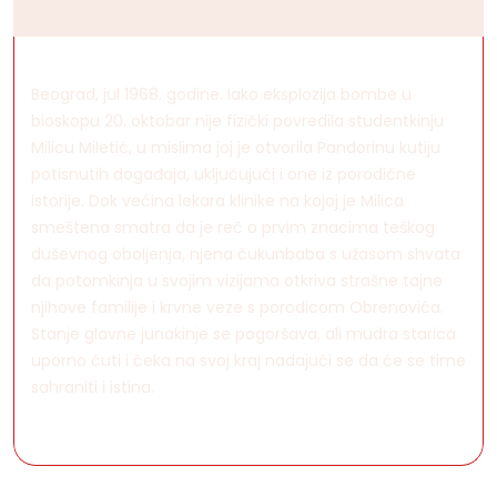
Beograd, jul 1968. godine. Iako eksplozija bombe u
bioskopu 20. oktobar nije fizički povredila studentkinju
Milicu Miletić, u mislima joj je otvorila Pandorinu kutiju
potisnutih događaja, uključujući i one iz porodične
istorije. Dok većina lekara klinike na kojoj je Milica
smeštena smatra da je reč o prvim znacima teškog
duševnog oboljenja, njena čukunbaba s užasom shvata
da potomkinja u svojim vizijama otkriva strašne tajne
njihove familije i krvne veze s porodicom Obrenovića.
Stanje glavne junakinje se pogoršava, ali mudra starica
uporno ćuti i čeka na svoj kraj nadajući se da će se time
sahraniti i istina.