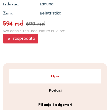
Laguna
Izdavač:
Beletristika
Žanr:
594 rsd
699 rsd
Sve cene su sa uračunatim PDV-om.
rasprodato
Opis
Podaci
Pitanja i odgovori