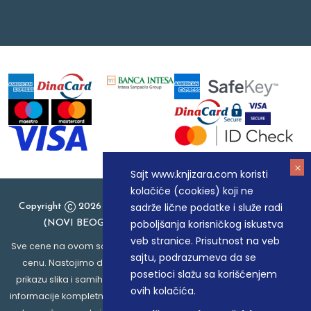
Sajt www.knjizara.com koristi
kolačiće (cookies) koji ne
sadrže lične podatke i služe radi
Copyright
2026 Knjizara.com - MAKART DOO BEOGRAD
poboljšanja korisničkog iskustva
(NOVI BEOGRAD), PIB: 105184104, MB: 20337524
veb stranice. Prisutnost na veb
Sve cene na ovom sajtu iskazane su u dinarima. PDV je uračunat u
sajtu, podrazumeva da se
cenu. Nastojimo da budemo što precizniji u opisu proizvoda,
posetioci slažu sa korišćenjem
prikazu slika i samih cena, ali ne možemo garantovati da su sve
ovih kolačića.
informacije kompletne i bez grešaka. Svi artikli prikazani na sajtu su