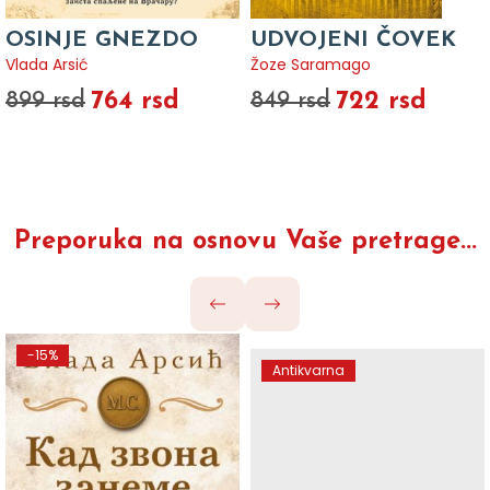
OSINJE GNEZDO
UDVOJENI ČOVEK
Vlada Arsić
Žoze Saramago
764 rsd
722 rsd
899 rsd
849 rsd
Preporuka na osnovu Vaše pretrage...
-15%
Antikvarna