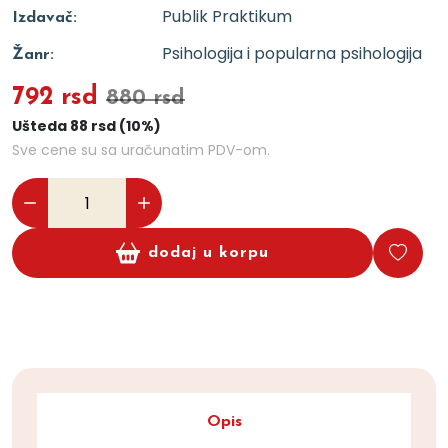
Publik Praktikum
Izdavač:
Psihologija i popularna psihologija
Žanr:
792 rsd
880 rsd
Ušteda 88 rsd (10%)
Sve cene su sa uračunatim PDV-om.
dodaj u korpu
Opis