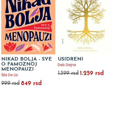
NIKAD BOLJA - SVE
USIDRENI
O FAMOZNOJ
Deb Dejna
MENOPAUZI
1.259 rsd
1.399 rsd
Šila De Liz
849 rsd
999 rsd