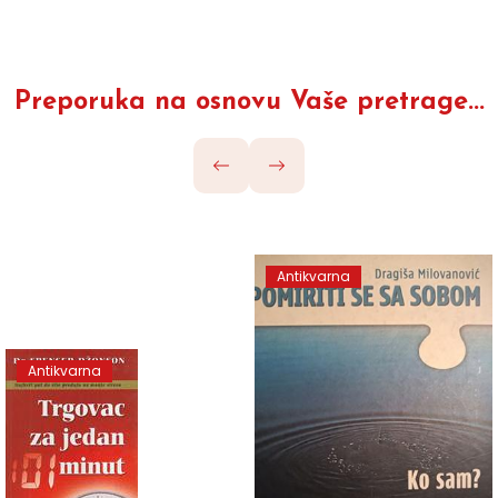
Preporuka na osnovu Vaše pretrage...
Antikvarna
Antikvarna