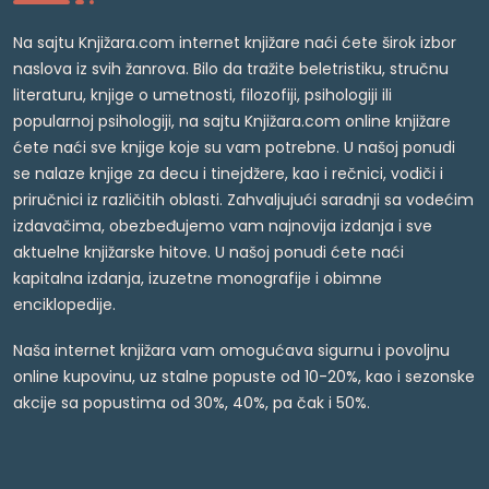
Na sajtu Knjižara.com internet knjižare naći ćete širok izbor
naslova iz svih žanrova. Bilo da tražite beletristiku, stručnu
literaturu, knjige o umetnosti, filozofiji, psihologiji ili
popularnoj psihologiji, na sajtu Knjižara.com online knjižare
ćete naći sve knjige koje su vam potrebne. U našoj ponudi
se nalaze knjige za decu i tinejdžere, kao i rečnici, vodiči i
priručnici iz različitih oblasti. Zahvaljujući saradnji sa vodećim
izdavačima, obezbeđujemo vam najnovija izdanja i sve
aktuelne knjižarske hitove. U našoj ponudi ćete naći
kapitalna izdanja, izuzetne monografije i obimne
enciklopedije.
Naša internet knjižara vam omogućava sigurnu i povoljnu
online kupovinu, uz stalne popuste od 10-20%, kao i sezonske
akcije sa popustima od 30%, 40%, pa čak i 50%.