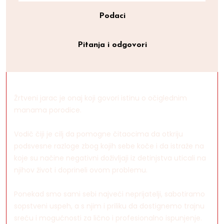
Podaci
Pitanja i odgovori
Žrtveni jarac je onaj koji govori istinu o očiglednim
manama porodice.
Vodič čiji je cilj da pomogne čitaocima da otkriju
podsvesne razloge zbog kojih sebe koče i da istraže na
koje su načine negativni doživljaji iz detinjstva uticali na
njihov život i doprineli ovom problemu.
Ponekad smo sami sebi najveći neprijatelji, sabotiramo
sopstveni uspeh, a s njim i priliku da dostignemo trajnu
sreću i mogućnosti za lično i profesionalno ispunjenje.