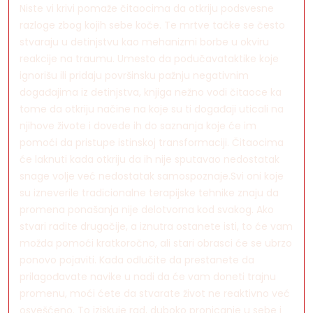
Niste vi krivi pomaže čitaocima da otkriju podsvesne
razloge zbog kojih sebe koče. Te mrtve tačke se često
stvaraju u detinjstvu kao mehanizmi borbe u okviru
reakcije na traumu. Umesto da podučavataktike koje
ignorišu ili pridaju površinsku pažnju negativnim
događajima iz detinjstva, knjiga nežno vodi čitaoce ka
tome da otkriju načine na koje su ti događaji uticali na
njihove živote i dovede ih do saznanja koje će im
pomoći da pristupe istinskoj transformaciji. Čitaocima
će laknuti kada otkriju da ih nije sputavao nedostatak
snage volje već nedostatak samospoznaje.Svi oni koje
su izneverile tradicionalne terapijske tehnike znaju da
promena ponašanja nije delotvorna kod svakog. Ako
stvari radite drugačije, a iznutra ostanete isti, to će vam
možda pomoći kratkoročno, ali stari obrasci će se ubrzo
ponovo pojaviti. Kada odlučite da prestanete da
prilagođavate navike u nadi da će vam doneti trajnu
promenu, moći ćete da stvarate život ne reaktivno već
osvešćeno. To iziskuje rad, duboko pronicanje u sebe i