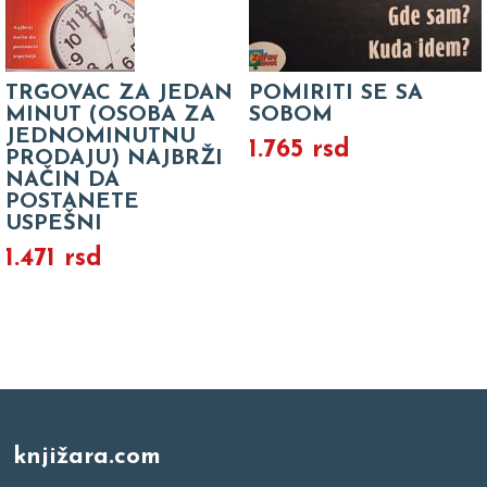
TRGOVAC ZA JEDAN
POMIRITI SE SA
MINUT (OSOBA ZA
SOBOM
JEDNOMINUTNU
1.765 rsd
PRODAJU) NAJBRŽI
NAČIN DA
POSTANETE
USPEŠNI
1.471 rsd
knjižara.com