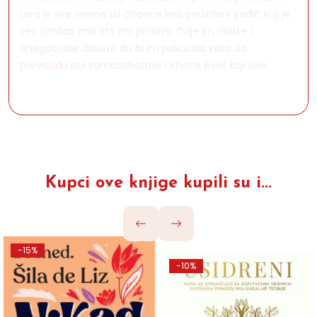
Lora je sve vreme uz čitaoce kao pouzdani vodič koji je
već prošao ono što oni prolaze. Daje im alatke i
anegdotske dokaze da bi im pokazala kako da
prevaziđu bol samosabotaže i stvore život koji žele.
Kupci ove knjige kupili su i...
-15%
-10%