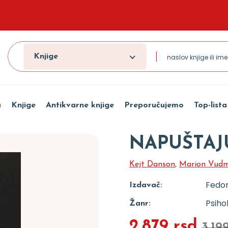
Knjige
a
Knjige
Antikvarne knjige
Preporučujemo
Top-lista
NAPUŠTAJ
Kejt Danson
,
Marion Vud
Fedo
Izdavač:
Psiho
Žanr:
2.879 rsd
3.19