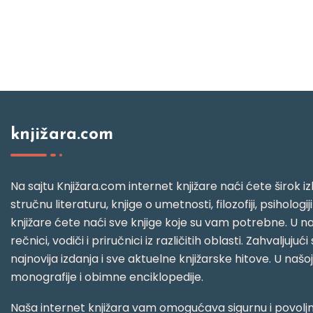
knjižara.com
Na sajtu Knjižara.com internet knjižare naći ćete širok izb
stručnu literaturu, knjige o umetnosti, filozofiji, psihologij
knjižare ćete naći sve knjige koje su vam potrebne. U naš
rečnici, vodiči i priručnici iz različitih oblasti. Zahval
najnovija izdanja i sve aktuelne knjižarske hitove. U našo
monografije i obimne enciklopedije.
Naša internet knjižara vam omogućava sigurnu i povoljnu