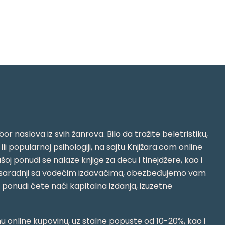
or naslova iz svih žanrova. Bilo da tražite beletristiku,
i ili popularnoj psihologiji, na sajtu Knjižara.com online
oj ponudi se nalaze knjige za decu i tinejdžere, kao i
jujući saradnji sa vodećim izdavačima, obezbeđujemo vam
j ponudi ćete naći kapitalna izdanja, izuzetne
 online kupovinu, uz stalne popuste od 10-20%, kao i