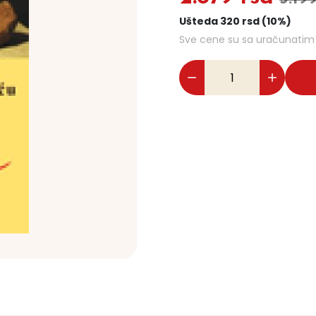
Ušteda 320 rsd (10%)
Sve cene su sa uračunati