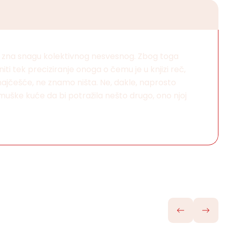
 zna snagu kolektivnog nesvesnog. Zbog toga
i tek preciziranje onoga o čemu je u knjizi reč,
 najčešće, ne znamo ništa. Ne, dakle, naprosto
muške kuće da bi potražila nešto drugo, ono njoj