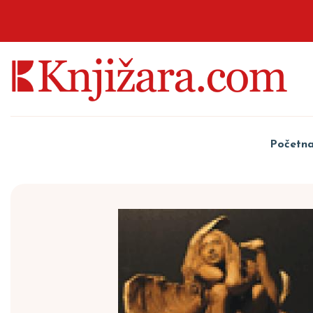
Početn