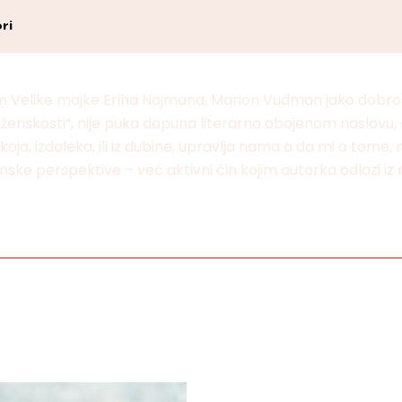
ri
em Velike majke Eriha Nojmana, Marion Vudman jako dobro
enskosti“, nije puka dopuna literarno obojenom naslovu, nit
oja, izdaleka, ili iz dubine, upravlja nama a da mi o tome,
ske perspektive – već aktivni čin kojim autorka odlazi iz 