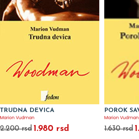
TRUDNA DEVICA
POROK SA
Marion Vudman
Marion Vudman
1.980 rsd
1
2.200 rsd
1.630 rsd