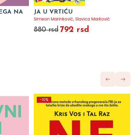
VEGA NA
JA U VRTIĆU
Simeon Marinković
,
Slavica Marković
792 rsd
880 rsd
-10%