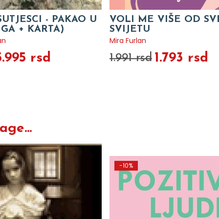
SUTJESCI - PAKAO U
VOLI ME VIŠE OD S
IGA + KARTA)
SVIJETU
an
Mira Furlan
5.995 rsd
1.793 rsd
1.991 rsd
ge...
-10%