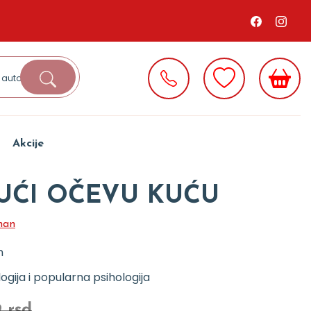
Akcije
UĆI OČEVU KUĆU
man
n
logija i popularna psihologija
9 rsd