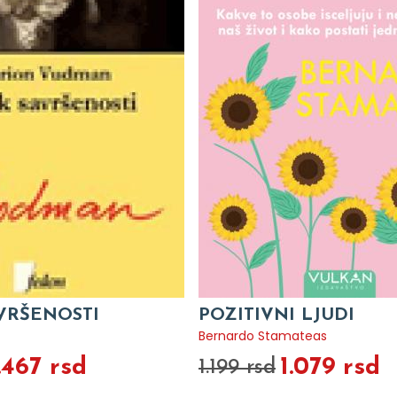
VRŠENOSTI
POZITIVNI LJUDI
Bernardo Stamateas
.467 rsd
1.079 rsd
1.199 rsd