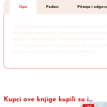
Opis
Podaci
Pitanja i odgovo
Kao jungovska analitičarka pod značajnim uticaj
podnaslov njene knjige, „Putovanje prema svesnoj ž
već je to direktni pokret suočavanja s onom silom k
kontrapunkt naslovu – suprotstavljanje muške i žen
svojstveno, a tako zatomljeno, ono žensko. M.
Kupci ove knjige kupili su i...
-14%