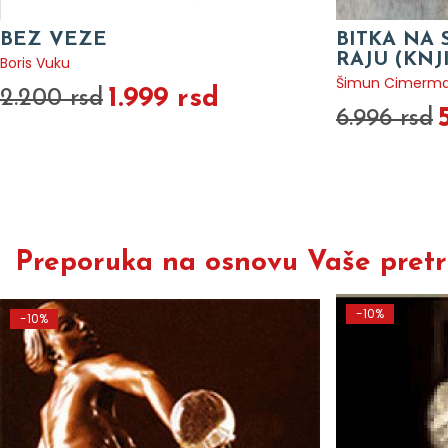
BEZ VEZE
BITKA NA 
RAJU (KNJ
Boris Vuku
Šimun Cimerm
1.999 rsd
2.200 rsd
6.996 rsd
Preporuka na osnovu Vaše pretra
-10%
-10%