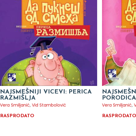
NAJSMEŠNIJI VICEVI: PERICA
NAJSMEŠNI
RAZMIŠLJA
PORODICA
Vera Smiljanić
,
Vid Stambolović
Vera Smiljanić
,
RASPRODATO
RASPRODAT