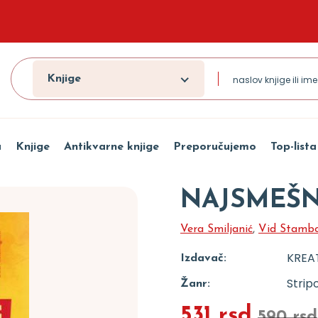
Knjige
a
Knjige
Antikvarne knjige
Preporučujemo
Top-lista
NAJSMEŠNI
Vera Smiljanić
,
Vid Stambo
KREA
Izdavač:
Strip
Žanr:
531 rsd
590 rsd