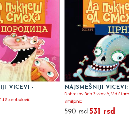
JI VICEVI -
NAJSMEŠNIJI VICEVI:
Dobrosav Bob Živković
,
Vid Stam
Vid Stambolović
Smiljanić
O
531 rsd
590 rsd