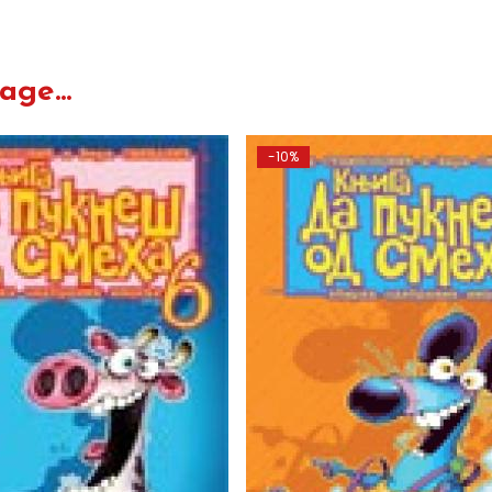
ge...
-10%