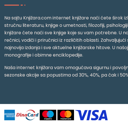
Na sajtu Knjižara.com internet knjižare naći ćete širok izb
stručnu literaturu, knjige o umetnosti, filozofiji, psihologij
knjižare ćete naći sve knjige koje su vam potrebne. U naš
rečnici, vodiči i priručnici iz različitih oblasti. Zahval
najnovija izdanja i sve aktuelne knjižarske hitove. U našo
monografije i obimne enciklopedije.
Naša internet knjižara vam omogućava sigurnu i povoljnu
sezonske akcije sa popustima od 30%, 40%, pa čak i 50%