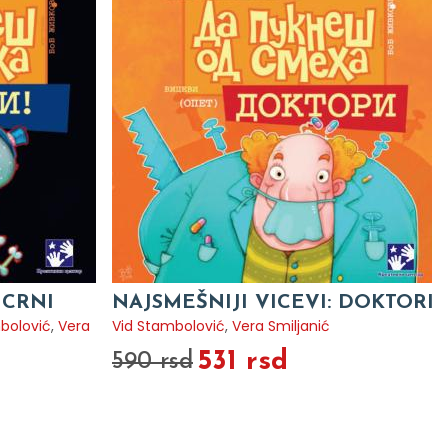
 CRNI
NAJSMEŠNIJI VICEVI: DOKTORI
bolović
,
Vera
Vid Stambolović
,
Vera Smiljanić
531 rsd
590 rsd