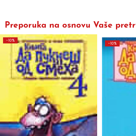
Preporuka na osnovu Vaše pretra
-10%
-10%