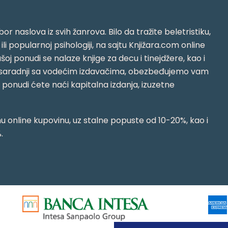
or naslova iz svih žanrova. Bilo da tražite beletristiku,
i ili popularnoj psihologiji, na sajtu Knjižara.com online
oj ponudi se nalaze knjige za decu i tinejdžere, kao i
jujući saradnji sa vodećim izdavačima, obezbeđujemo vam
j ponudi ćete naći kapitalna izdanja, izuzetne
 online kupovinu, uz stalne popuste od 10-20%, kao i
.