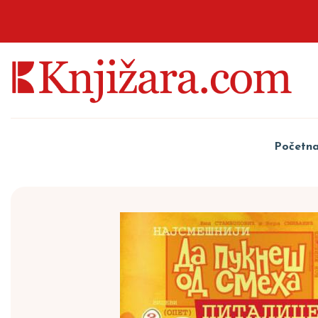
Početn