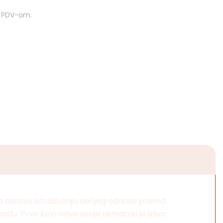
m PDV-om.
a osnovu istraživanja dečjeg odnosa prema
radu. Prvo kolo nove serije tematski je izbor