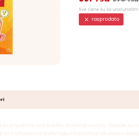
Sve cene su sa uračunati
rasprodato
ri
su popularne kod publike školskog uzrasta. Nastale su n
i sa Institutom za psihologiju Filozofskog fakulteta u Beog