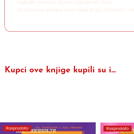
najboljih viceva iz dosad objavljenih zbirki.
Uz izabrane pitalice i ilustracije Boba Živkovića – 
Kupci ove knjige kupili su i...
Rasprodato
Rasprodato