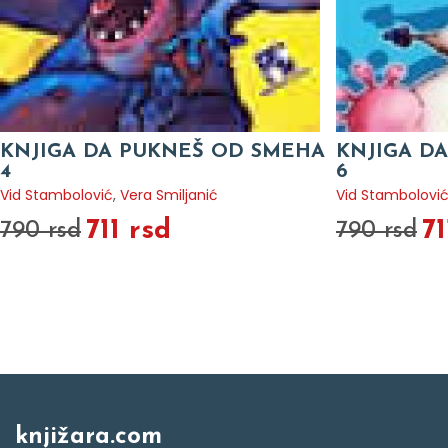
KNJIGA DA PUKNEŠ OD SMEHA
KNJIGA D
4
6
Vid Stambolović
,
Vera Smiljanić
Vid Stambolovi
711 rsd
71
790 rsd
790 rsd
knjižara.com