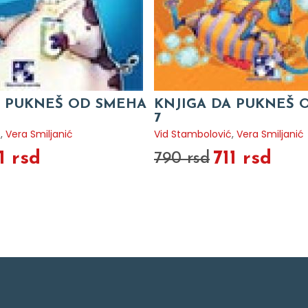
A PUKNEŠ OD SMEHA
KNJIGA DA PUKNEŠ 
7
ć
,
Vera Smiljanić
Vid Stambolović
,
Vera Smiljanić
1 rsd
711 rsd
790 rsd