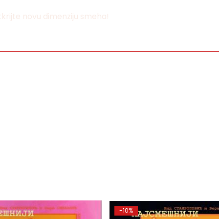
otkrijte novu dimenziju smeha!
-10%