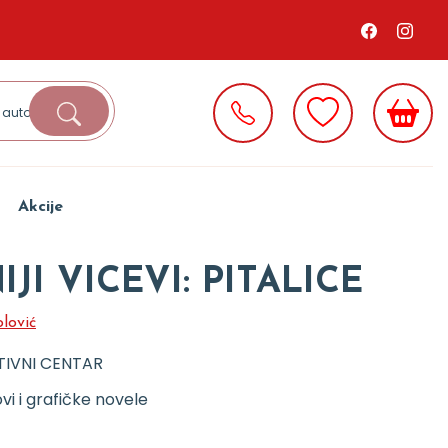
Akcije
JI VICEVI: PITALICE
lović
TIVNI CENTAR
ovi i grafičke novele