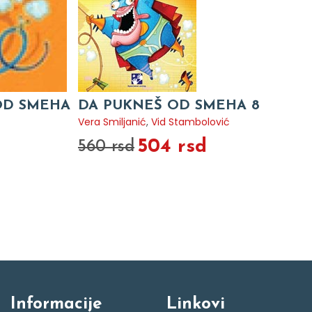
OD SMEHA
DA PUKNEŠ OD SMEHA 8
Vera Smiljanić
,
Vid Stambolović
504 rsd
560 rsd
Informacije
Linkovi