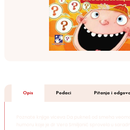
Opis
Podaci
Pitanja i odgovo
Poznate knjige viceva Da pukneš od smeha veoma 
humoru koje je dr Vera Smiljanić sprovela u saradnj