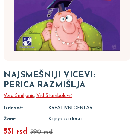
NAJSMEŠNIJI VICEVI:
PERICA RAZMIŠLJA
Vera Smiljanić
,
Vid Stambolović
KREATIVNI CENTAR
Izdavač:
Knjige za decu
Žanr:
531 rsd
590 rsd