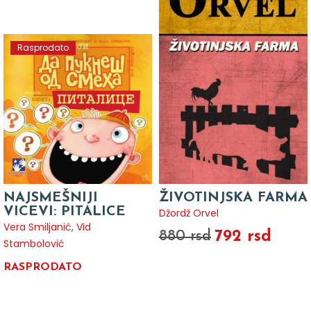
Rasprodato
NAJSMEŠNIJI
ŽIVOTINJSKA FARMA
VICEVI: PITALICE
Džordž Orvel
Vera Smiljanić
,
Vid
792 rsd
880 rsd
Stambolović
RASPRODATO