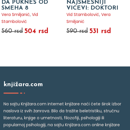
DA PUKNEŠ OD
NAJSMEŠNIJI
SMEHA 8
VICEVI: DOKTORI
Vera Smiljanić
,
Vid
Vid Stambolović
,
Vera
Stambolović
Smiljanić
504 rsd
531 rsd
560 rsd
590 rsd
knjižara.com
Na sajtu Knjižara.com internet knjižare naći ćete širok izbor
naslova iz svih žanrova. Bilo da tražite beletristiku, stručnu
literaturu, knjige o umetnosti, filozofiji, psihologiji ili
popularnoj psihologiji, na sajtu Knjižara.com online knjižare