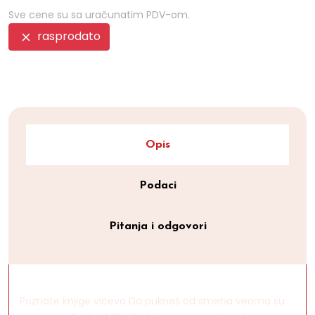
Sve cene su sa uračunatim PDV-om.
rasprodato
Opis
Podaci
Pitanja i odgovori
Poznate knjige viceva Da pukneš od smeha veoma su