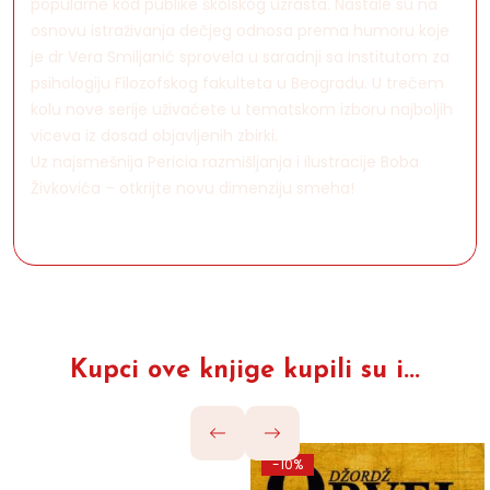
popularne kod publike školskog uzrasta. Nastale su na
osnovu istraživanja dečjeg odnosa prema humoru koje
je dr Vera Smiljanić sprovela u saradnji sa Institutom za
psihologiju Filozofskog fakulteta u Beogradu. U trećem
kolu nove serije uživaćete u tematskom izboru najboljih
viceva iz dosad objavljenih zbirki.
Uz najsmešnija Pericia razmišljanja i ilustracije Boba
Živkovića – otkrijte novu dimenziju smeha!
Kupci ove knjige kupili su i...
-10%