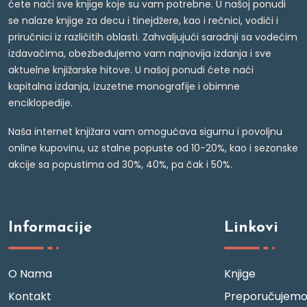
ćete naći sve knjige koje su vam potrebne. U našoj ponudi
se nalaze knjige za decu i tinejdžere, kao i rečnici, vodiči i
priručnici iz različitih oblasti. Zahvaljujući saradnji sa vodećim
izdavačima, obezbeđujemo vam najnovija izdanja i sve
aktuelne knjižarske hitove. U našoj ponudi ćete naći
kapitalna izdanja, izuzetne monografije i obimne
enciklopedije.
Naša internet knjižara vam omogućava sigurnu i povoljnu
online kupovinu, uz stalne popuste od 10-20%, kao i sezonske
akcije sa popustima od 30%, 40%, pa čak i 50%.
Informacije
Linkovi
O Nama
Knjige
Kontakt
Preporučujem