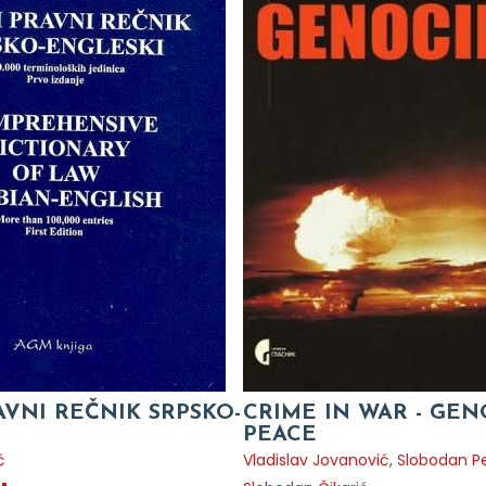
AVNI REČNIK SRPSKO-
CRIME IN WAR - GEN
PEACE
ć
Vladislav Jovanović
,
Slobodan P