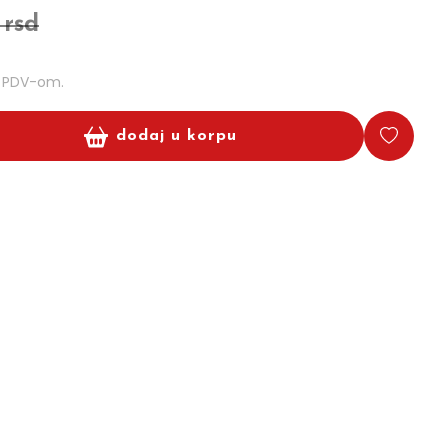
 rsd
m PDV-om.
dodaj u korpu