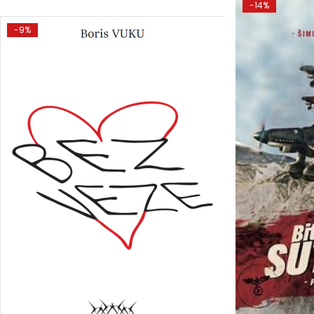
-14%
-9%