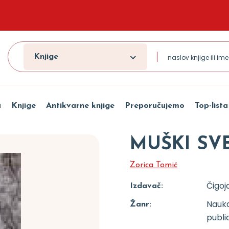
Knjige
a
Knjige
Antikvarne knjige
Preporučujemo
Top-lista
MUŠKI SV
Zorica Tomić
Čigoj
Izdavač:
Nauka
Žanr:
public