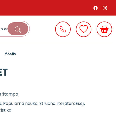
Akcije
ET
a štampa
, Popularna nauka, Stručna literatura
Eseji,
istika