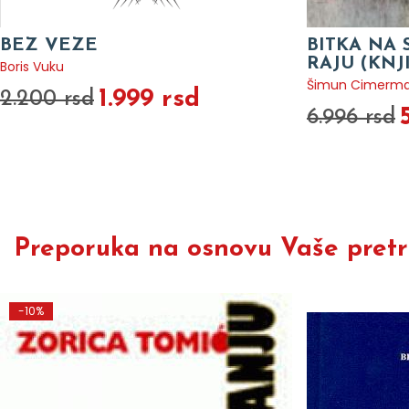
BEZ VEZE
BITKA NA 
RAJU (KNJ
Boris Vuku
Šimun Cimerm
1.999 rsd
2.200 rsd
6.996 rsd
Preporuka na osnovu Vaše pretra
-10%