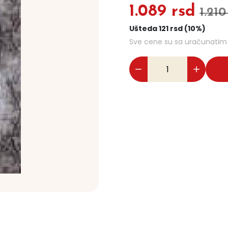
1.089 rsd
1.210
Ušteda 121 rsd (10%)
Sve cene su sa uračunati