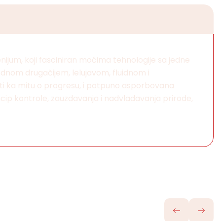
nijum, koji fasciniran moćima tehnologije sa jedne
jednom drugačijem, lelujavom, fluidnom i
tosti ka mitu o progresu, i potpuno asporbovana
ncip kontrole, zauzdavanja i nadvladavanja prirode,