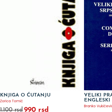
KNJIGA O ĆUTANJU
VELIKI PR
ENGLESKI
Zorica Tomić
Branko Vukičevi
990 rsd
1.100 rsd