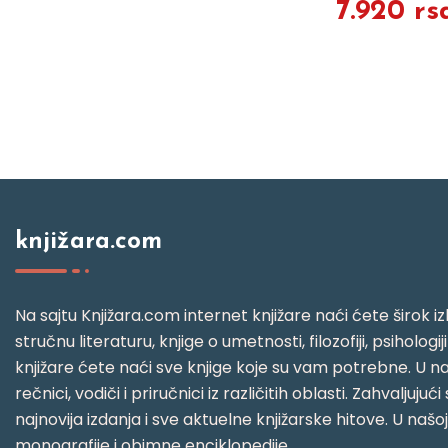
7.920 rs
knjižara.com
Na sajtu Knjižara.com internet knjižare naći ćete širok izb
stručnu literaturu, knjige o umetnosti, filozofiji, psihologij
knjižare ćete naći sve knjige koje su vam potrebne. U naš
rečnici, vodiči i priručnici iz različitih oblasti. Zahval
najnovija izdanja i sve aktuelne knjižarske hitove. U našo
monografije i obimne enciklopedije.