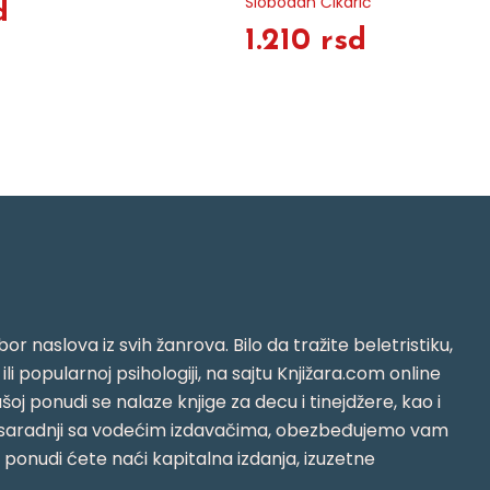
Slobodan Čikarić
d
1.210 rsd
or naslova iz svih žanrova. Bilo da tražite beletristiku,
i ili popularnoj psihologiji, na sajtu Knjižara.com online
oj ponudi se nalaze knjige za decu i tinejdžere, kao i
jujući saradnji sa vodećim izdavačima, obezbeđujemo vam
j ponudi ćete naći kapitalna izdanja, izuzetne