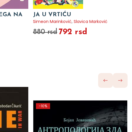
VEGA NA
JA U VRTIĆU
Simeon Marinković
,
Slavica Marković
792 rsd
880 rsd
-10%