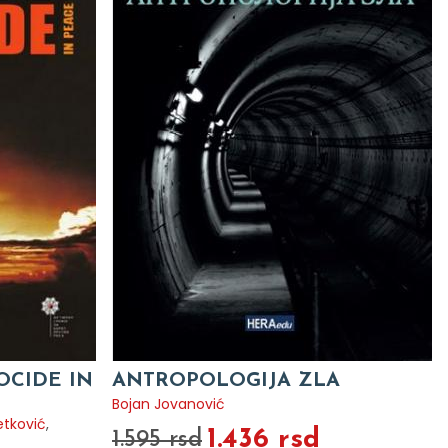
OCIDE IN
ANTROPOLOGIJA ZLA
Bojan Jovanović
etković
,
1.436 rsd
1.595 rsd