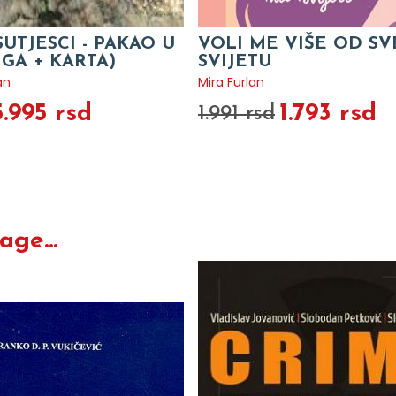
SUTJESCI - PAKAO U
VOLI ME VIŠE OD S
IGA + KARTA)
SVIJETU
an
Mira Furlan
5.995 rsd
1.793 rsd
1.991 rsd
ge...