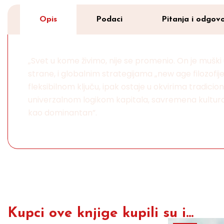
Opis
Podaci
Pitanja i odgovo
„Svet u kome živimo, nije se promenio. On je muški
strane, i globalnim strategijama „new age filozofi
fleksibilnom ključu, ipak ostaje u okvirima tradici
univerzalnom logikom kapitala, savremena kultura, 
kao dominantan”.
Kupci ove knjige kupili su i...