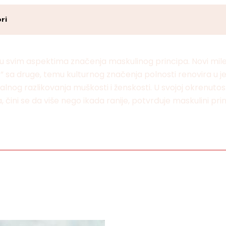
ri
 u svim aspektima značenja maskulinog principa. Novi mile
je” sa druge, temu kulturnog značenja polnosti renovira u 
onalnog razlikovanja muškosti i ženskosti. U svojoj okrenu
čini se da više nego ikada ranije, potvrđuje maskulini pri