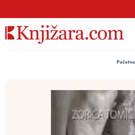
Početn