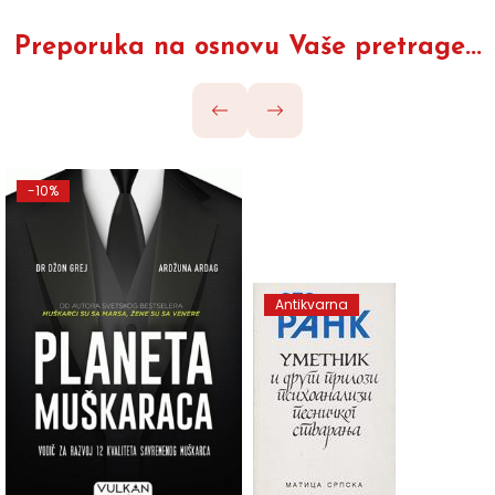
Preporuka na osnovu Vaše pretrage...
-10%
Antikvarna