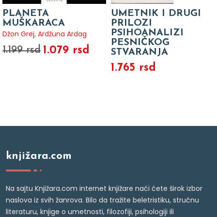
PLANETA
UMETNIK I DRUGI
MUŠKARACA
PRILOZI
PSIHOANALIZI
Džon Grej
,
Ardžuna Ardag
PESNIČKOG
1.079 rsd
1.199 rsd
STVARANJA
1.765 rsd
knjižara.com
Na sajtu Knjižara.com internet knjižare naći ćete širok izbor
naslova iz svih žanrova. Bilo da tražite beletristiku, stručnu
literaturu, knjige o umetnosti, filozofiji, psihologiji ili