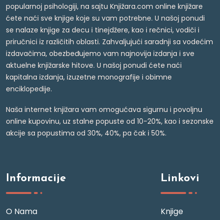
popularnoj psihologiji, na sajtu Knjižara.com online knjižare
ćete naći sve knjige koje su vam potrebne. U našoj ponudi
se nalaze knjige za decu i tinejdžere, kao i rečnici, vodiči i
priručnici iz različitih oblasti. Zahvaljujući saradnji sa vodećim
izdavačima, obezbeđujemo vam najnovija izdanja i sve
aktuelne knjižarske hitove. U našoj ponudi ćete naći
kapitalna izdanja, izuzetne monografije i obimne
enciklopedije.
Naša internet knjižara vam omogućava sigurnu i povoljnu
online kupovinu, uz stalne popuste od 10-20%, kao i sezonske
akcije sa popustima od 30%, 40%, pa čak i 50%.
Informacije
Linkovi
O Nama
Knjige