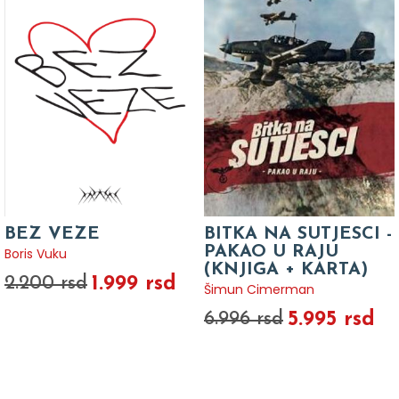
BEZ VEZE
BITKA NA SUTJESCI -
PAKAO U RAJU
Boris Vuku
(KNJIGA + KARTA)
1.999 rsd
2.200 rsd
Šimun Cimerman
5.995 rsd
6.996 rsd