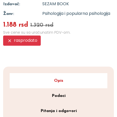
SEZAM BOOK
Izdavač:
Psihologija i popularna psihologija
Žanr:
1.188 rsd
1.320 rsd
Sve cene su sa uračunatim PDV-om.
rasprodato
Opis
Podaci
Pitanja i odgovori