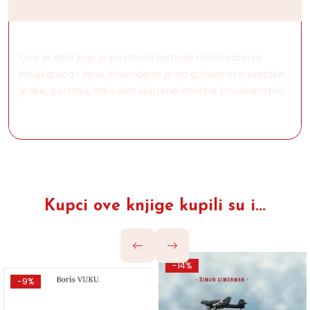
Ovo je delo koje je postavilo temelje novih odnosa
muškaraca i žena. Prevedeno je na gotovo sve svetske
jezike, postavši tako deo kulturne baštine čovečanstva.
Kupci ove knjige kupili su i...
-14%
-9%