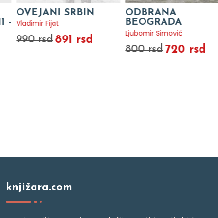
OVEJANI SRBIN
ODBRANA
BEOGRADA
Vladimir Fijat
Ljubomir Simović
891 rsd
990 rsd
720 rsd
800 rsd
knjižara.com