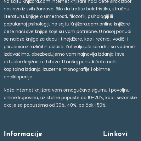
Na sajtu Knjižara.com internet knjižare naći ćete širok izbor
naslova iz svih žanrova. Bilo da tražite beletristiku, stručnu
literaturu, knjige o umetnosti, filozofiji, psihologiji ili
popularnoj psihologiji, na sajtu Knjižara.com online knjižare
ćete naći sve knjige koje su vam potrebne. U našoj ponudi
se nalaze knjige za decu i tinejdžere, kao i rečnici, vodiči i
priručnici iz različitih oblasti. Zahvaljujući saradnji sa vodećim
izdavačima, obezbeđujemo vam najnovija izdanja i sve
aktuelne knjižarske hitove. U našoj ponudi ćete naći
kapitalna izdanja, izuzetne monografije i obimne
enciklopedije.
Naša internet knjižara vam omogućava sigurnu i povoljnu
online kupovinu, uz stalne popuste od 10-20%, kao i sezonske
akcije sa popustima od 30%, 40%, pa čak i 50%.
Informacije
Linkovi