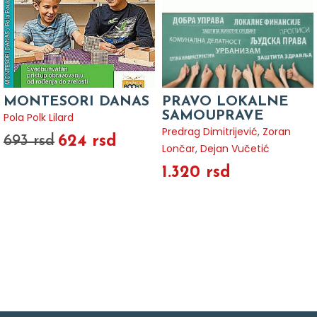
MONTESORI DANAS
PRAVO LOKALNE
SAMOUPRAVE
Pola Polk Lilard
Predrag Dimitrijević
,
Zoran
624 rsd
693 rsd
Lončar
,
Dejan Vučetić
1.320 rsd