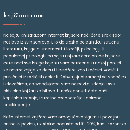
knjižara.com
Na sajtu Knjižara.com internet knjižare naći ćete širok izbor
naslova iz svih žanrova. Bilo da tražite beletristiku, stručnu
literaturu, knjige o umetnosti, filozofiji, psihologiji ili
popularnoj psihologiji, na sajtu Knjižara.com online knjižare
ćete naći sve knjige koje su vam potrebne. U našoj ponudi
se nalaze knjige za decu i tinejdžere, kao i rečnici, vodiči i
priručnici iz različitih oblasti. Zahvaljujući saradnji sa vodećim
izdavačima, obezbeđujemo vam najnovija izdanja i sve
aktuelne knjižarske hitove. U našoj ponudi ćete naći
kapitalna izdanja, izuzetne monografije i obimne
enciklopedije.
Naša internet knjižara vam omogućava sigurnu i povoljnu
online kupovinu, uz stalne popuste od 10-20%, kao i sezonske