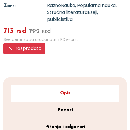
Razno
Nauka, Popularna nauka,
Žanr:
Stručna literatura
Eseji,
publicistika
713 rsd
792 rsd
Sve cene su sa uračunatim PDV-om.
rasprodato
Opis
Podaci
Pitanja i odgovori