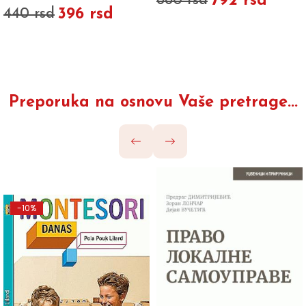
792 rsd
880 rsd
396 rsd
440 rsd
Preporuka na osnovu Vaše pretrage...
-10%