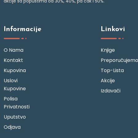
akcije sa popustima od 30%, 40%, pa čak i 50%.
Informacije
Linkovi
O Nama
Knjige
Kontakt
Preporučujem
Kupovina
Top-Lista
Uslovi
Akcije
Kupovine
Izdavači
Polisa
Privatnosti
Uputstvo
Odjava