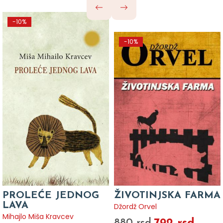
-10%
-10%
PROLEĆE JEDNOG
ŽIVOTINJSKA FARMA
LAVA
Džordž Orvel
Mihajlo Miša Kravcev