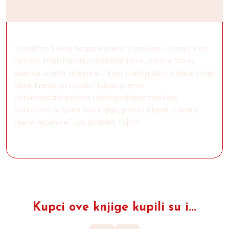
"Pročitate li ovaj živopisni prikaz o procesu učenja, više
nećete imati nijednu nepoznanicu o onome što se
dešava unutar učionice u koju svakog jutra šaljete svoje
dete. Predanost poslu i ljubav prema
četvorogodišnjacima i petogodišnjacima koje
podučava autorka ove knjige, prosto isijava iz svake
njene rečenice." Los Anđeles Tajms
Kupci ove knjige kupili su i...