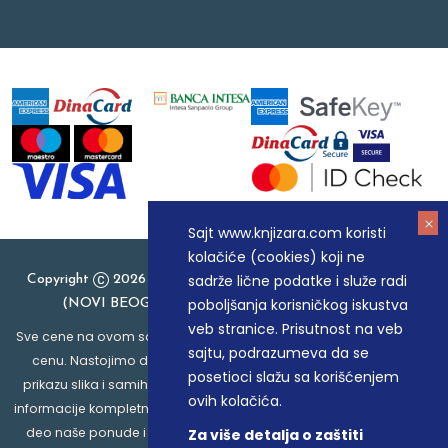
Sajt www.knjizara.com koristi
kolačiće (cookies) koji ne
sadrže lične podatke i služe radi
Copyright
2026 Knjizara.com - MAKART DOO BEOGRAD
poboljšanja korisničkog iskustva
(NOVI BEOGRAD), PIB: 105184104, MB: 20337524
veb stranice. Prisutnost na veb
Sve cene na ovom sajtu iskazane su u dinarima. PDV je uračunat u
sajtu, podrazumeva da se
cenu. Nastojimo da budemo što precizniji u opisu proizvoda,
posetioci slažu sa korišćenjem
prikazu slika i samih cena, ali ne možemo garantovati da su sve
ovih kolačića.
informacije kompletne i bez grešaka. Svi artikli prikazani na sajtu su
deo naše ponude i ne podrazumeva da su dostupni u svakom
Za više detalja o zaštiti