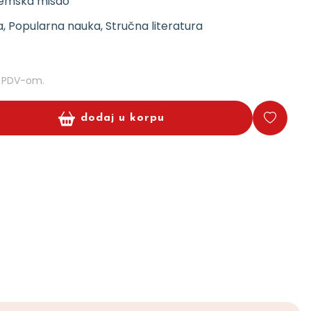
emska misao
, Popularna nauka, Stručna literatura
m PDV-om.
dodaj u korpu