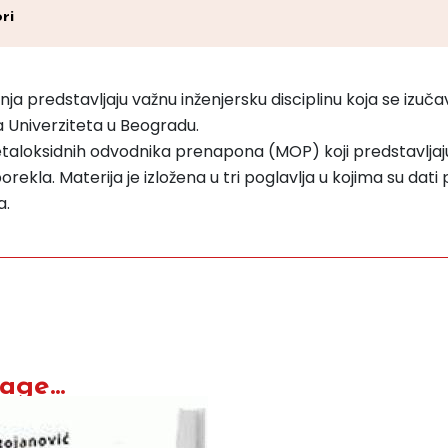
ri
nja predstavljaju važnu inženjersku disciplinu koja se iz
 Univerziteta u Beogradu.
metaloksidnih odvodnika prenapona (MOP) koji predstavlja
a. Materija je izložena u tri poglavlja u kojima su dati 
a.
ge...