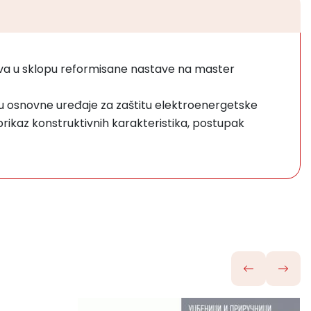
učava u sklopu reformisane nastave na master
ju osnovne uređaje za zaštitu elektroenergetske
prikaz konstruktivnih karakteristika, postupak