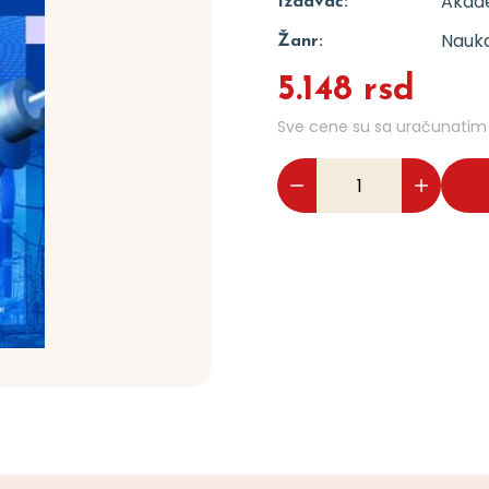
Akad
Izdavač:
Nauka
Žanr:
5.148 rsd
Sve cene su sa uračunati