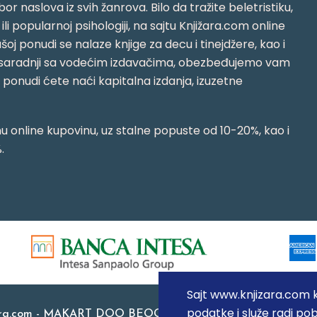
or naslova iz svih žanrova. Bilo da tražite beletristiku,
i ili popularnoj psihologiji, na sajtu Knjižara.com online
oj ponudi se nalaze knjige za decu i tinejdžere, kao i
jujući saradnji sa vodećim izdavačima, obezbeđujemo vam
j ponudi ćete naći kapitalna izdanja, izuzetne
 online kupovinu, uz stalne popuste od 10-20%, kao i
.
Sajt www.knjizara.com ko
podatke i služe radi pob
ara.com - MAKART DOO BEOGRAD (NOVI BEOGRAD), PIB: 1