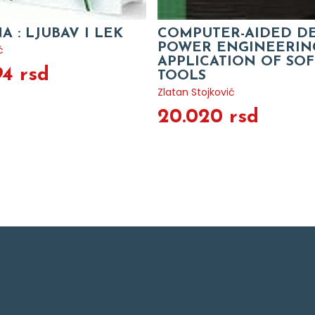
 : LJUBAV I LEK
COMPUTER-AIDED DE
POWER ENGINEERIN
ć
APPLICATION OF SO
94 rsd
TOOLS
Zlatan Stojković
20.020 rsd