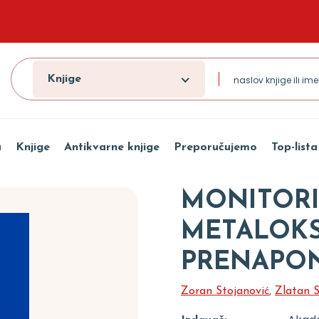
Knjige
a
Knjige
Antikvarne knjige
Preporučujemo
Top-lista
MONITORI
METALOKS
PRENAPO
Zoran Stojanović
,
Zlatan S