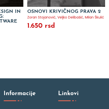
SIGN IN
OSNOVI KRIVIČNOG PRAVA 2
G:
Zoran Stojanović
,
Veljko Delibašić
,
Milan Škulić
FTWARE
1.650 rsd
Informacije
Linkovi