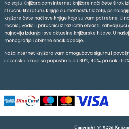
Na sajtu Knjižara.com internet knjižare naći ćete širok izb
stručnu literaturu, knjige o umetnosti, filozofiji, psihologij
knjižare ćete naći sve knjige koje su vam potrebne. U naš
rečnici, vodiči i priručnici iz različitih oblasti. Zahval
najnovija izdanja i sve aktuelne knjižarske hitove. U našo
monografije i obimne enciklopedije.
Naša internet knjižara vam omogućava sigurnu i povoljnu
sezonske akcije sa popustima od 30%, 40%, pa čak i 50%
Copyright
2026 Knjiz