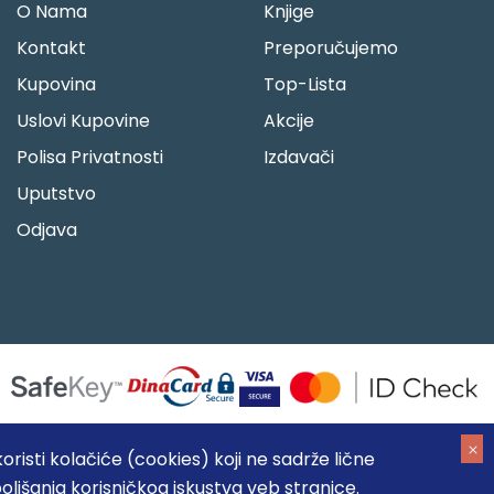
O Nama
Knjige
Kontakt
Preporučujemo
Kupovina
Top-Lista
Uslovi Kupovine
Akcije
Polisa Privatnosti
Izdavači
Uputstvo
Odjava
risti kolačiće (cookies) koji ne sadrže lične
oljšanja korisničkog iskustva veb stranice.
05184104, MB: 20337524