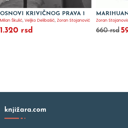
OSNOVI KRIVIČNOG PRAVA 1
MARIHUANA
Milan Škulić
,
Veljko Delibašić
,
Zoran Stojanović
Zoran Stojanovi
1.320 rsd
5
660 rsd
knjižara.com