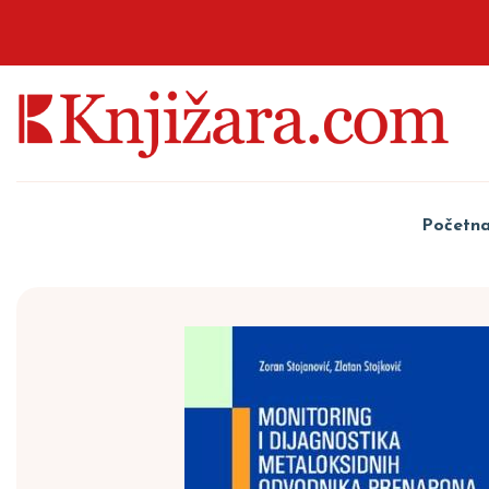
Početn