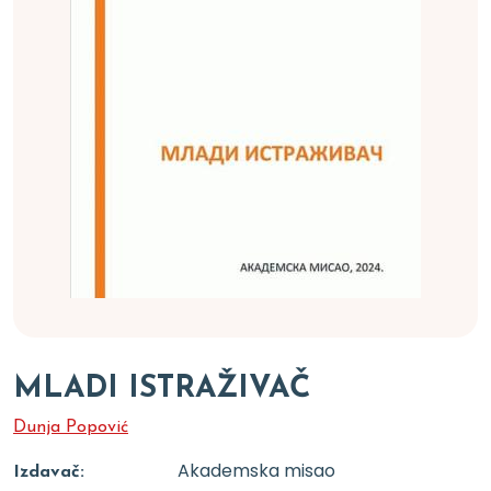
MLADI ISTRAŽIVAČ
Dunja Popović
Akademska misao
Izdavač: