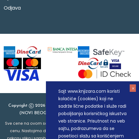
Odjava
Sajt www.knjizara.com koristi
kolačiće (cookies) koji ne
sadrže lične podatke i služe radi
Copyright
2026 Knjizara.com - MAKART DOO BEOGRAD
poboljšanja korisničkog iskustva
(NOVI BEOGRAD), PIB: 105184104, MB: 20337524
veb stranice. Prisutnost na veb
Sve cene na ovom sajtu iskazane su u dinarima. PDV je uračunat u
sajtu, podrazumeva da se
cenu. Nastojimo da budemo što precizniji u opisu proizvoda,
posetioci slažu sa korišćenjem
prikazu slika i samih cena, ali ne možemo garantovati da su sve