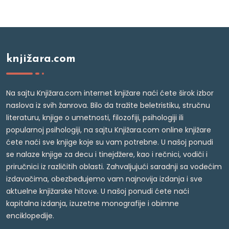
knjižara.com
Na sajtu Knjižara.com internet knjižare naći ćete širok izbor
naslova iz svih žanrova. Bilo da tražite beletristiku, stručnu
literaturu, knjige o umetnosti, filozofiji, psihologiji ili
popularnoj psihologiji, na sajtu Knjižara.com online knjižare
ćete naći sve knjige koje su vam potrebne. U našoj ponudi
se nalaze knjige za decu i tinejdžere, kao i rečnici, vodiči i
priručnici iz različitih oblasti. Zahvaljujući saradnji sa vodećim
izdavačima, obezbeđujemo vam najnovija izdanja i sve
aktuelne knjižarske hitove. U našoj ponudi ćete naći
kapitalna izdanja, izuzetne monografije i obimne
enciklopedije.