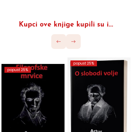
Kupci ove knjige kupili su i...
popust 25%
popust 25%