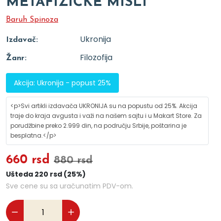
METAFIZIČKE MISLI
Baruh Spinoza
Ukronija
Izdavač:
Filozofija
Žanr:
Akcija: Ukronija - popust 25%
<p>Svi artikli izdavača UKRONIJA su na popustu od 25%. Akcija
traje do kraja avgusta i važi na našem sajtu i u Makart Store. Za
porudžbine preko 2.999 din, na području Srbije, poštarina je
besplatna.</p>
660 rsd
880 rsd
Ušteda 220 rsd (25%)
Sve cene su sa uračunatim PDV-om.