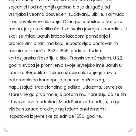
zajednici i od najranijih godina bio je drugačiji od
vršnjaka i veoma posvećen izučavanju Biblije, Talmuda i
srednjovekovne filozofije. Otac ga je poslao u školu za
rabina, jer je to velika čast za svaku jevrejsku porodicu. U
školi se mladi Baruh isticao lakoćom pamćenja i
pronicljivim pitanjima koja je postavljao poštovanim
rabinima. Između 1652. i 1656. godine studira
kartezijansku filozofiju u školi Fransis van Emdem. U 22.
godini života je promijenio svoje jevrejsko ime Baruh u
latinsko Benedikto. Tokom studija filozofije je razvio
heterodoksne koncepcije o prirodi božanskog,
napuštajući tradicionalna gledišta judaizma. Jevrejske
starešine ga prvo mole, a potom mu naređuju da se tih
stavova javno odrekne. Mladi Spinoza to odbija, te ga
vijeće staraca proklinje najtežom anatemom i
izopštava iz jevrejske zajednice 1656. godine.