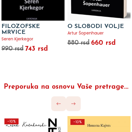
FILOZOFSKE
O SLOBODI VOLJE
MRVICE
Artur Šopenhauer
Seren Kjerkegor
660 rsd
880 rsd
743 rsd
990 rsd
Preporuka na osnovu Vaše pretrage...
-10%
-10%