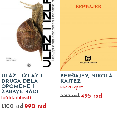
ULAZ I IZLAZ I
BERĐAJEV, NIKOLA
DRUGA DELA
KAJTEZ
OPOMENE I
Nikola Kajtez
ZABAVE RADI
495 rsd
550 rsd
Lešek Kolakovski
990 rsd
1.100 rsd