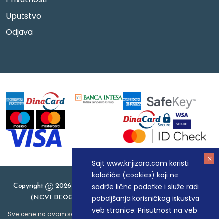
Uputstvo
Odjava
Sajt www.knjizara.com koristi
kolačiće (cookies) koji ne
sadrže lične podatke i služe radi
Copyright
2026 Knjizara.com - MAKART DOO BEOGRAD
poboljšanja korisničkog iskustva
(NOVI BEOGRAD), PIB: 105184104, MB: 20337524
veb stranice. Prisutnost na veb
Sve cene na ovom sajtu iskazane su u dinarima. PDV je uračunat u