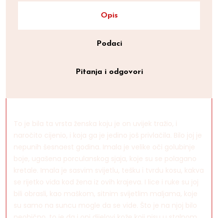
Opis
Podaci
Pitanja i odgovori
To je bila ta vrsta ženska koju je on uvijek tražio, i
naročito cijenio, i koja ga je jedino još privlačila. Bilo joj je
nepunih šesnaest godina. Imala je velike oči golubinje
boje, ugašena porculanskog sjaja, koje su se polagano
kretale. Imala je sasvim svijetlu, tešku i tvrdu kosu, kakva
se rijetko viđa kod žena iz ovih krajeva. I lice i ruke su joj
bili obrasli, kao maškom, sitnim svijetlim maljama, koje
su samo na suncu mogle da se vide. Što je na njoj bilo
neobično, to je da i oni dijelovi kože koji nisu u stalnom