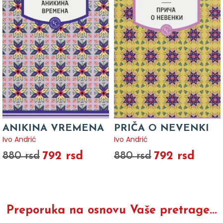
ANIKINA VREMENA
PRIČA O NEVENKI
Ivo Andrić
Ivo Andrić
792 rsd
792 rsd
880 rsd
880 rsd
Preporuka na osnovu Vaše pretrage...