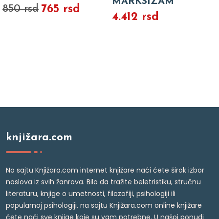
MARKSIZAM
765 rsd
850 rsd
4.412 rsd
knjižara.com
Na sajtu Knjižara.com internet knjižare naći ćete širok izbor
naslova iz svih žanrova. Bilo da tražite beletristiku, stručnu
literaturu, knjige o umetnosti, filozofiji, psihologiji ili
popularnoj psihologiji, na sajtu Knjižara.com online knjižare
ćete naći sve knjige koje su vam potrebne. U našoj ponudi