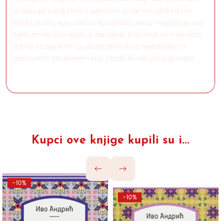
dodiru sa vazduhom i svjetlom, u nje nisu jednolično
bijeli i otužni, kao obično kod plavih žena, nego joj je sve
tijelo imalo tu svijetlu a zarudjelu boju koja se mijenjala
samo sa sjenkom u udubinama ili sa nejednakim i
plahovitim strujanjem krvi, i tada bivala još zagasitija.
Kupci ove knjige kupili su i...
-10%
-10%