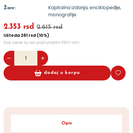
Kapitalna izdanja, enciklopedije,
Žanr:
monografije
2.353 rsd
2.615 rsd
Ušteda 261 rsd (10%)
Sve cene su sa uračunatim PDV-om.
dodaj u korpu
Opis