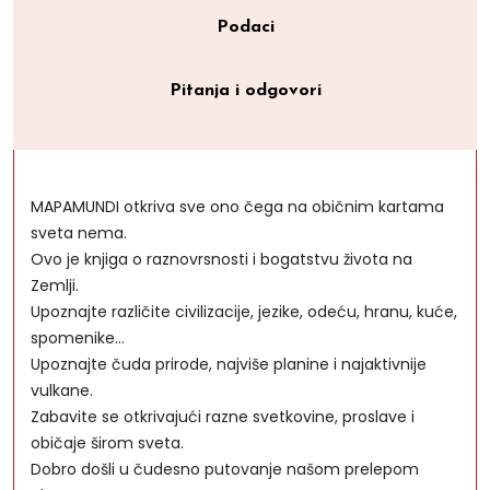
Podaci
Pitanja i odgovori
MAPAMUNDI otkriva sve ono čega na običnim kartama
sveta nema.
Ovo je knjiga o raznovrsnosti i bogatstvu života na
Zemlji.
Upoznajte različite civilizacije, jezike, odeću, hranu, kuće,
spomenike…
Upoznajte čuda prirode, najviše planine i najaktivnije
vulkane.
Zabavite se otkrivajući razne svetkovine, proslave i
običaje širom sveta.
Dobro došli u čudesno putovanje našom prelepom