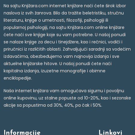
Na sajtu Knjižara.com internet knjižare naći ćete širok izbor
naslova iz svih žanrova. Bilo da tražite beletristiku, stručnu
literaturu, knjige o umetnosti, filozofiji, psihologiji ili
popularnoj psihologiji, na sajtu Knjižara.com online knjižare
ćete naći sve knjige koje su vam potrebne. U našoj ponudi
se nalaze knjige za decu i tinejdžere, kao i rečnici, vodiči i
priručnici iz različitih oblasti. Zahvaljujući saradnji sa vodećim
izdavačima, obezbeđujemo vam najnovija izdanja i sve
aktuelne knjižarske hitove. U našoj ponudi ćete naći
kapitalna izdanja, izuzetne monografije i obimne
enciklopedije.
Naša internet knjižara vam omogućava sigurnu i povoljnu
online kupovinu, uz stalne popuste od 10-20%, kao i sezonske
akcije sa popustima od 30%, 40%, pa čak i 50%.
Informacije
Linkovi