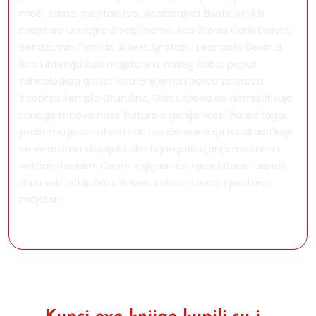
moći samo majstorstvo. Analizirajući živote velikih
majstora u svojim disciplinama, kao što su Čarls Darvin,
Bendžamin Frenklin, Albert Ajnštajn i Leonardo Davinči,
kao i intervjuišući majstore iz našeg doba, poput
tehnološkog gurua Pola Grejema i borca za prava
životinja Templa Grandina, Grin uspeva da demistifikuje
mnoge mitove naše kulture o genijalnosti. Pored toga,
pošlo mu je za rukom i da izvuče esenciju mudrosti koja
se vekovima skupljala oko tajne postajanja moćnim i
veličanstvenim. Ovom knjigom će njeni čitaoci uspeti
da u sebi otključaju skrivenu strast i moć, i postanu
majstori.