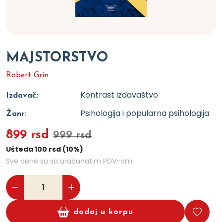
MAJSTORSTVO
Robert Grin
Kontrast izdavaštvo
Izdavač:
Psihologija i popularna psihologija
Žanr:
899 rsd
999 rsd
Ušteda 100 rsd (10%)
Sve cene su sa uračunatim PDV-om.
dodaj u korpu