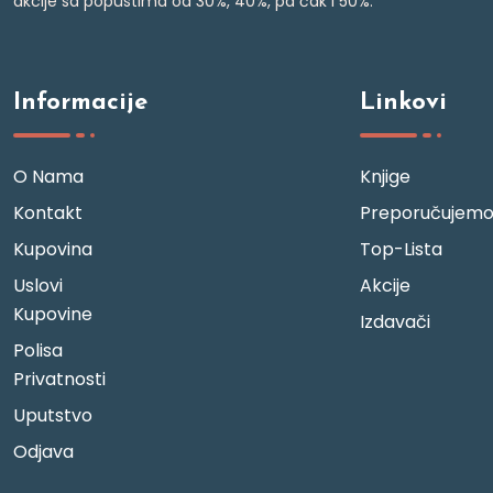
akcije sa popustima od 30%, 40%, pa čak i 50%.
Informacije
Linkovi
O Nama
Knjige
Kontakt
Preporučujem
Kupovina
Top-Lista
Uslovi
Akcije
Kupovine
Izdavači
Polisa
Privatnosti
Uputstvo
Odjava