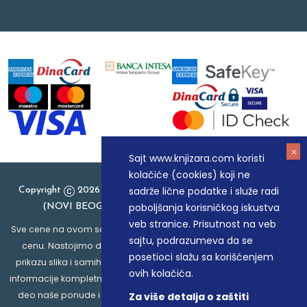
Sajt www.knjizara.com koristi
kolačiće (cookies) koji ne
sadrže lične podatke i služe radi
Copyright
2026 Knjizara.com - MAKART DOO BEOGRAD
poboljšanja korisničkog iskustva
(NOVI BEOGRAD), PIB: 105184104, MB: 20337524
veb stranice. Prisutnost na veb
Sve cene na ovom sajtu iskazane su u dinarima. PDV je uračunat u
sajtu, podrazumeva da se
cenu. Nastojimo da budemo što precizniji u opisu proizvoda,
posetioci slažu sa korišćenjem
prikazu slika i samih cena, ali ne možemo garantovati da su sve
ovih kolačića.
informacije kompletne i bez grešaka. Svi artikli prikazani na sajtu su
deo naše ponude i ne podrazumeva da su dostupni u svakom
Za više detalja o zaštiti