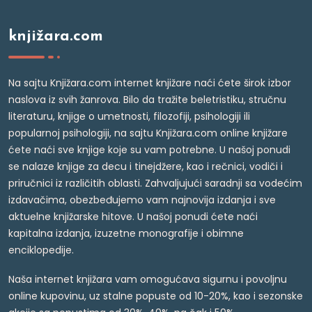
knjižara.com
Na sajtu Knjižara.com internet knjižare naći ćete širok izbor
naslova iz svih žanrova. Bilo da tražite beletristiku, stručnu
literaturu, knjige o umetnosti, filozofiji, psihologiji ili
popularnoj psihologiji, na sajtu Knjižara.com online knjižare
ćete naći sve knjige koje su vam potrebne. U našoj ponudi
se nalaze knjige za decu i tinejdžere, kao i rečnici, vodiči i
priručnici iz različitih oblasti. Zahvaljujući saradnji sa vodećim
izdavačima, obezbeđujemo vam najnovija izdanja i sve
aktuelne knjižarske hitove. U našoj ponudi ćete naći
kapitalna izdanja, izuzetne monografije i obimne
enciklopedije.
Naša internet knjižara vam omogućava sigurnu i povoljnu
online kupovinu, uz stalne popuste od 10-20%, kao i sezonske