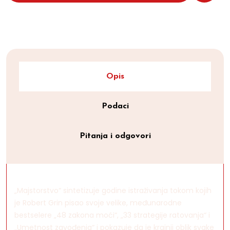
Opis
Podaci
Pitanja i odgovori
„Majstorstvo“ sintetizuje godine istraživanja tokom kojih
je Robert Grin pisao svoje velike, međunarodne
bestselere „48 zakona moći“, „33 strategije ratovanja“ i
„Umetnost zavođenja“ i pokazuje da je krajnji oblik svake