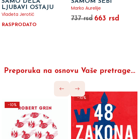
SAMO DELA
SAMOM SEBI
LJUBAVI OSTAJU
Marko Aurelije
Vladeta Jerotić
663 rsd
737 rsd
RASPRODATO
Preporuka na osnovu Vaše pretrage...
-10%
-10%