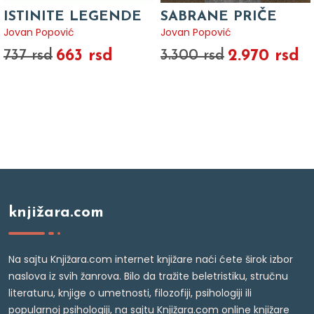
ISTINITE LEGENDE
SABRANE PRIČE
Jovan Popović
Jovan Popović
663 rsd
2.970 rsd
737 rsd
3.300 rsd
knjižara.com
Na sajtu Knjižara.com internet knjižare naći ćete širok izbor
naslova iz svih žanrova. Bilo da tražite beletristiku, stručnu
literaturu, knjige o umetnosti, filozofiji, psihologiji ili
popularnoj psihologiji, na sajtu Knjižara.com online knjižare