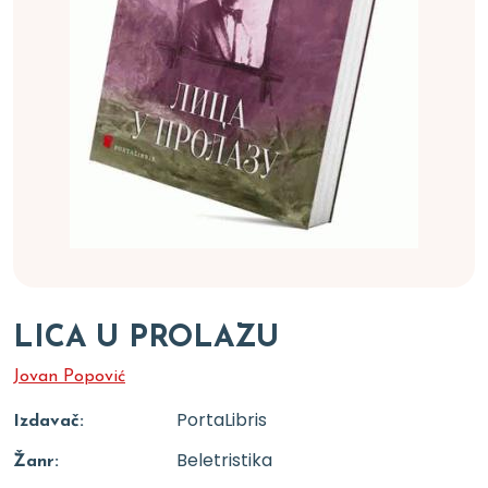
LICA U PROLAZU
Jovan Popović
PortaLibris
Izdavač:
Beletristika
Žanr: