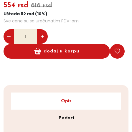
554 rsd
616 rsd
Ušteda 62 rsd (10%)
Sve cene su sa uračunatim PDV-om.
dodaj u korpu
Opis
Podaci