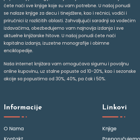
ćete naći sve knjige koje su vam potrebne. U našoj ponudi
se nalaze knjige za decu i tinejdžere, kao i rečnici, vodiči i
priručnici iz različitih oblasti. Zahvaljujući saradnji sa vodećim
izdavačima, obezbeđujemo vam najnovija izdanja i sve
aktuelne knjižarske hitove. U našoj ponudi ćete naći
kapitalna izdanja, izuzetne monografije i obimne
enciklopedije.
Naša internet knjižara vam omogućava sigurnu i povoljnu
online kupovinu, uz stalne popuste od 10-20%, kao i sezonske
akcije sa popustima od 30%, 40%, pa čak i 50%.
Informacije
Linkovi
O Nama
Knjige
Kontakt
Preporučujem