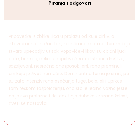
Pitanja i odgovori
Pripovetke iz zbirke Lica u prolazu odlikuje dirljiv, a
istovremeno snažan ton, sa intimnom atmosferom koja
stvara upečatljiv utisak. Popovićevi likovi su obični ljudi,
pate, bore se, neki su neprihvaćeni od strane društva,
sažaljevani, nesrećno onesposobljeni, rano preminuli –
oni koje je život namučio. Dominantna tema je smrt, pa
su zato intenzivirana osećanja tuge, bola, ali i uprkos
tom teškom raspoloženju, ono što je jedino važno jeste
da je sve prolazno i da, dok tinja duboko urezana žalost,
živeti se nastavlja.