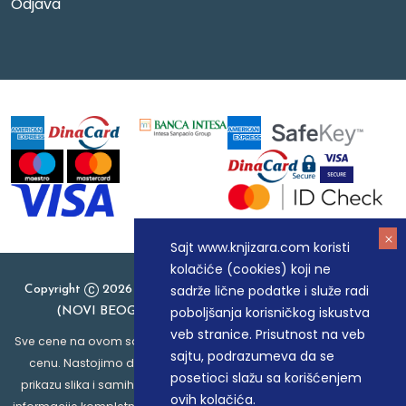
Odjava
Sajt www.knjizara.com koristi
kolačiće (cookies) koji ne
sadrže lične podatke i služe radi
Copyright
2026 Knjizara.com - MAKART DOO BEOGRAD
poboljšanja korisničkog iskustva
(NOVI BEOGRAD), PIB: 105184104, MB: 20337524
veb stranice. Prisutnost na veb
Sve cene na ovom sajtu iskazane su u dinarima. PDV je uračunat u
sajtu, podrazumeva da se
cenu. Nastojimo da budemo što precizniji u opisu proizvoda,
posetioci slažu sa korišćenjem
prikazu slika i samih cena, ali ne možemo garantovati da su sve
ovih kolačića.