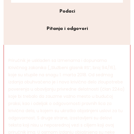
Podaci
Pitanja i odgovori
Priručnik je usklađen sa izmenama i dopunama
Krivičnog zakonika („Službeni glasnik RS“, broj 94/16),
koje su stupile na snagu 1. marta 2018. Od sedmog
izdanja obuhvaćeno je i novo krivično delo zloupotrebe
poverenja u obavljanju privredne delatnosti (član 224a)
koje bi trebalo da zauzme važno mesto u budućoj
praksi, kao i odeljak o odgovornosti pravnih lica za
krivična dela, u kojem su ukratko objašnjeni uslovi za tu
odgovornost. S druge strane, izostavljeni su delovi
teksta koji nisu u neposrednoj vezi s ciljem koji ovaj
priručnik ima. U osmom izdanju objašnjena su neke