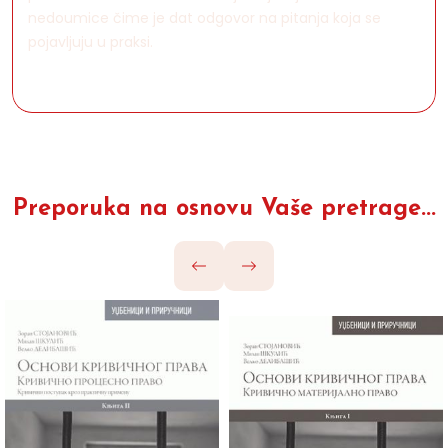
nedoumice čime je dat odgovor na pitanja koja se
pojavljuju u praksi.
Preporuka na osnovu Vaše pretrage...