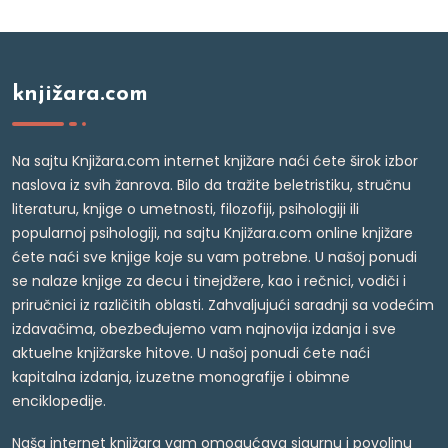
knjižara.com
Na sajtu Knjižara.com internet knjižare naći ćete širok izbor
naslova iz svih žanrova. Bilo da tražite beletristiku, stručnu
literaturu, knjige o umetnosti, filozofiji, psihologiji ili
popularnoj psihologiji, na sajtu Knjižara.com online knjižare
ćete naći sve knjige koje su vam potrebne. U našoj ponudi
se nalaze knjige za decu i tinejdžere, kao i rečnici, vodiči i
priručnici iz različitih oblasti. Zahvaljujući saradnji sa vodećim
izdavačima, obezbeđujemo vam najnovija izdanja i sve
aktuelne knjižarske hitove. U našoj ponudi ćete naći
kapitalna izdanja, izuzetne monografije i obimne
enciklopedije.
Naša internet knjižara vam omogućava sigurnu i povoljnu