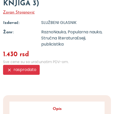
KNJIGA 3)
Zoran Stojanović
SLUŽBENI GLASNIK
Izdavač:
Razno
Nauka, Popularna nauka,
Žanr:
Stručna literatura
Eseji,
publicistika
1.430 rsd
Sve cene su sa uračunatim PDV-om.
rasprodato
Opis