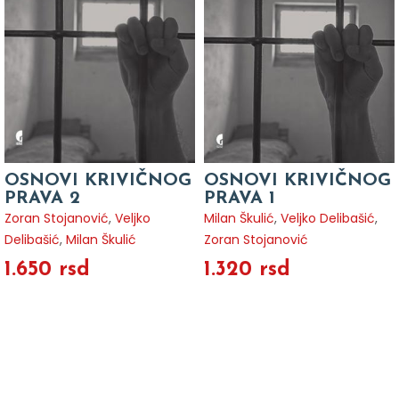
OSNOVI KRIVIČNOG
OSNOVI KRIVIČNOG
PRAVA 2
PRAVA 1
Zoran Stojanović
,
Veljko
Milan Škulić
,
Veljko Delibašić
,
Delibašić
,
Milan Škulić
Zoran Stojanović
1.650 rsd
1.320 rsd